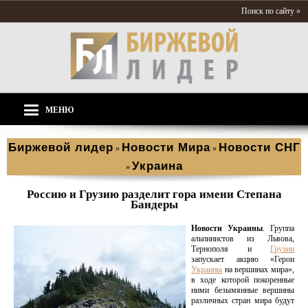
Поиск по сайту »
МЕНЮ
Биржевой лидер
Новости Мира
Новости СНГ
»
»
Украина
»
Россию и Грузию разделит гора имени Степана
Бандеры
Новости Украины
. Группа
альпинистов из Львова,
Тернополя и
Грузии
запускает акцию «Герои
Украины
на вершинах мира»,
в ходе которой покоренные
ними безымянные вершины
различных стран мира будут