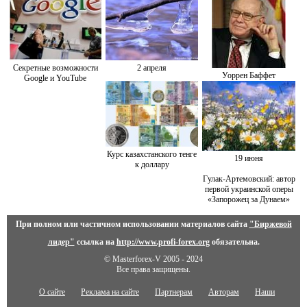
Секретные возможности
2 апреля
Уоррен Баффет
Google и YouTube
Курс казахстанского тенге
19 июня
к доллару
Гулак-Артемовский: автор
первой украинской оперы
«Запорожец за Дунаем»
При полном или частичном использовании материалов сайта
"Биржевой
лидер"
ссылка на
http://www.profi-forex.org
обязательна.
© Masterforex-V 2005 - 2024
Все права защищены.
О сайте
Реклама на сайте
Партнерам
Авторам
Наши