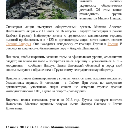
называть именами
украинских общественных
деятелей. Об этом заявил
руководитель группы
альпинистов Марьян Ныщук.
Спонсором акции выступает общественный деятель Михаил Апостол.
Длительность акции – с 17 июля по 16 августа. Стартует экспедиция в районе
Казбеги (Грузия). Найденную вместе с грузинскими альпинистами вершину
высотой приблизительно в 4125 м организаторы акции хотят назвать именем
Степана Бандеры
. Она находится неподалеку от границы Грузии и
России
. В
очереди на следующую безымянную гору – Андрей Шептицкий.
Для того, чтобы закрепить название горы на официальном уровне, альпинистам
следует, ни много ни мало – взобраться на ее вершину и установить ее GPS –
координаты – сообщает Ныщук. Затем Львовский областной и город ской
советы выступят с обращением к Грузинскому географическому обществу.
При достаточном финансировании у группы появится шанс покорить множество
безымянных вершин. В частности – в Тибете. При этом, по заверениям
организаторов, участников акции совсем не испугали строгие правила
коммунистической КНР, а даже на оборот - раззадорили.
Впрочем, планы составлены уже и на 2013 год. Группа планирует посетить
Патагонию. Местные вершины получат имена Иосифа Слепого и Евгена
Коновальца.
12 июля 2012 г. 14:31
Автор:
Марина Кудинова