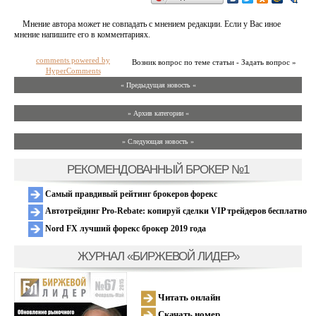
Мнение автора может не совпадать с мнением редакции. Если у Вас иное
мнение напишите его в комментариях.
comments powered by
Возник вопрос по теме статьи - Задать вопрос »
HyperComments
« Предыдущая новость «
» Архив категории «
» Следующая новость »
РЕКОМЕНДОВАННЫЙ БРОКЕР №1
Самый правдивый рейтинг брокеров форекс
Автотрейдинг Pro-Rebate: копируй сделки VIP трейдеров бесплатно
Nord FX лучший форекс брокер 2019 года
ЖУРНАЛ «БИРЖЕВОЙ ЛИДЕР»
Читать онлайн
Скачать номер