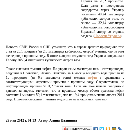
Европы на 20,2 процентов.
Если ранее в иностранные
государства через Украину
поступали 40,24 миллиарда
кубических метров газа, то
сейчас — 32,14 миллиарда
кубических метров, сообщает
Биржевой лидер со страниц
раздела «
Новости Украины
».
Новости СМИ России и СНГ уточняют, что в апреле транзит природного газа
стал на 23,1 процента (на 2,3 миллиарда кубических метров) меньше, чем за этот
же период в прошлом году. В итоге в апреле текущего года Украина направила в
Европу 7650,4 миллионов кубических метров газа.
Также снизился транзит нефти. По украинским магистральным нефтепроводам,
ведущим в Словакию, Чехию, Венгрию, за 4 месяца текущего года прошло на
15 процентов (на 0,9 миллиона тонн) меньше
нефти
в сравнении с
соответствующими отрезками времени в прошлом году. Следовательно, по
нефтепроводам прошли 5101,2 тысяч тонн. Если мы уже начали говорить о
данных за апрель, отметим, что в прошлом месяце объем транзита нефти
составил 1 миллион 50,1 тысячи тонн, что на 19,4 процента меньше апреля 2011
года. Причины снижения транзита ведомство не прокомментировало.
29 мая 2012 г. 01:33
Автор:
Алина Калинина
Поделиться…