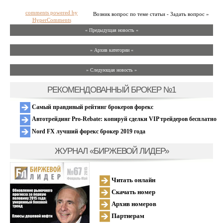
comments powered by
Возник вопрос по теме статьи - Задать вопрос »
HyperComments
« Предыдущая новость «
» Архив категории «
» Следующая новость »
РЕКОМЕНДОВАННЫЙ БРОКЕР №1
Самый правдивый рейтинг брокеров форекс
Автотрейдинг Pro-Rebate: копируй сделки VIP трейдеров бесплатно
Nord FX лучший форекс брокер 2019 года
ЖУРНАЛ «БИРЖЕВОЙ ЛИДЕР»
Читать онлайн
Скачать номер
Архив номеров
Партнерам