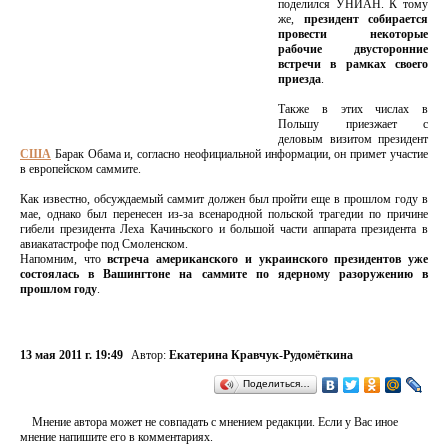
поделился УНИАН. К тому
же,
президент собирается
провести некоторые
рабочие двусторонние
встречи в рамках своего
приезда
.
Также в этих числах в
Польшу приезжает с
деловым визитом президент
США
Барак Обама и, согласно неофициальной информации, он примет участие
в европейском саммите.
Как известно, обсуждаемый саммит должен был пройти еще в прошлом году в
мае, однако был перенесен из-за всенародной польской трагедии по причине
гибели президента Леха Качиньского и большой части аппарата президента в
авиакатастрофе под Смоленском.
Напомним, что
встреча американского и украинского президентов уже
состоялась в Вашингтоне на саммите по ядерному разоружению в
прошлом году
.
13 мая 2011 г. 19:49
Автор:
Екатерина Кравчук-Рудомёткина
Поделиться…
Мнение автора может не совпадать с мнением редакции. Если у Вас иное
мнение напишите его в комментариях.