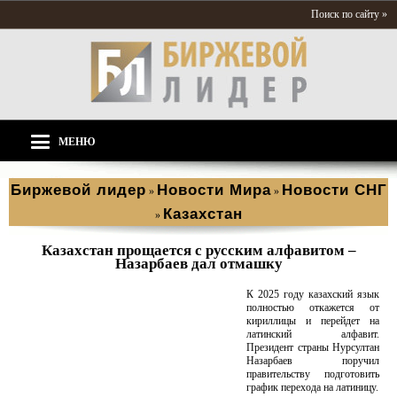
Поиск по сайту »
МЕНЮ
Биржевой лидер
Новости Мира
Новости СНГ
»
»
Казахстан
»
Казахстан прощается с русским алфавитом –
Назарбаев дал отмашку
К 2025 году казахский язык
полностью откажется от
кириллицы и перейдет на
латинский алфавит.
Президент страны Нурсултан
Назарбаев поручил
правительству подготовить
график перехода на латиницу.