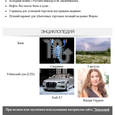
Холодная война с Россией никогда и не заканчивалась
Нефть: Все могло быть и хуже…
3 правила для успешной торговли мусорными акциями
Лучший вариант для убыточных торговых позиций на рынке Форекс
ЭНЦИКЛОПЕДИЯ
Киев
Скорпион
3 августа
Узбекский сум (UZS)
Audi A7
Вахиде Гердюм
При полном или частичном использовании материалов сайта
"Биржевой