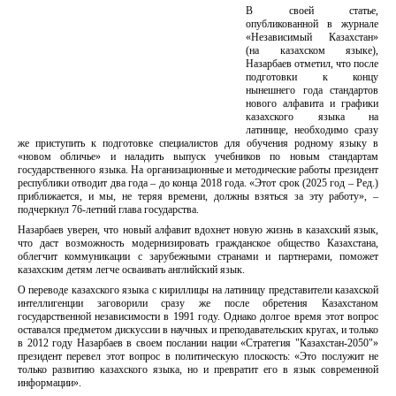
В своей статье,
опубликованной в журнале
«Независимый Казахстан»
(на казахском языке),
Назарбаев отметил, что после
подготовки к концу
нынешнего года стандартов
нового алфавита и графики
казахского языка на
латинице, необходимо сразу
же приступить к подготовке специалистов для обучения родному языку в
«новом обличье» и наладить выпуск учебников по новым стандартам
государственного языка. На организационные и методические работы президент
республики отводит два года – до конца 2018 года. «Этот срок (2025 год – Ред.)
приближается, и мы, не теряя времени, должны взяться за эту работу», –
подчеркнул 76-летний глава государства.
Назарбаев уверен, что новый алфавит вдохнет новую жизнь в казахский язык,
что даст возможность модернизировать гражданское общество Казахстана,
облегчит коммуникации с зарубежными странами и партнерами, поможет
казахским детям легче осваивать английский язык.
О переводе казахского языка с кириллицы на латиницу представители казахской
интеллигенции заговорили сразу же после обретения Казахстаном
государственной независимости в 1991 году. Однако долгое время этот вопрос
оставался предметом дискуссии в научных и преподавательских кругах, и только
в 2012 году Назарбаев в своем послании нации «Стратегия "Казахстан-2050"»
президент перевел этот вопрос в политическую плоскость: «Это послужит не
только развитию казахского языка, но и превратит его в язык современной
информации».