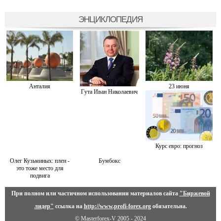
ЭНЦИКЛОПЕДИЯ
Анталия
23 июня
Гута Иван Николаевич
Курс евро: прогноз
Олег Кузьминых: плен -
Бумбокс
это тоже место для
подвига
При полном или частичном использовании материалов сайта
"Биржевой
лидер"
ссылка на
http://www.profi-forex.org
обязательна.
© Masterforex-V 2005 - 2024