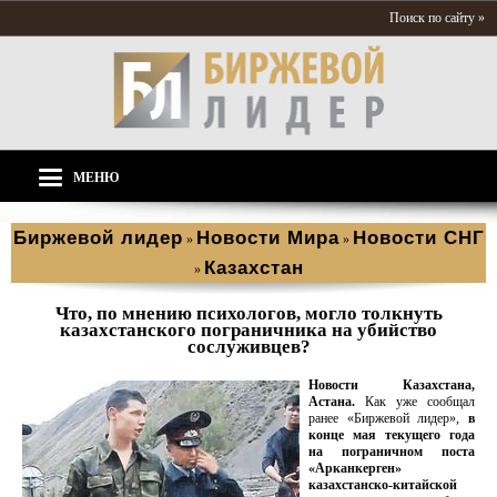
Поиск по сайту »
МЕНЮ
Биржевой лидер
Новости Мира
Новости СНГ
»
»
Казахстан
»
Что, по мнению психологов, могло толкнуть
казахстанского пограничника на убийство
сослуживцев?
Новости Казахстана,
Астана.
Как уже сообщал
ранее «Биржевой лидер»,
в
конце мая текущего года
на пограничном поста
«Арканкерген»
казахстанско-китайской