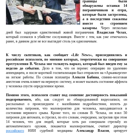
границы были
обнаружены останки 14
пограничников и егеря,
которые были застрелены,
а в последствии сожжены
вместе со строением
казармы
. Через несколько
дней был задержан единственный живой пограничник
Владислав Челах
,
который сознался в убийстве сослуживцев. Вместе с тем, как уже отмечалось
ранее, в данном деле не все выглядит столь уж однозначным.
К числу скептиков, как сообщает «Life News», присоединились и
российские психологи, по мнению которых, теоретически на совершение
преступления В. Челаха мог толкнуть наркоз, который был введен ему за
неделю до события.
Дело в том, что он перенес операцию по удалению
аппендицита, и после короткой госпитализации был отправлен на «Арканкерген»
на легкие работы. По словам психиатра
Алексея Бабина
, спинно-мозговая
анестезия очень влияет на нервную систему, и может вызвать состояние аффекта
у человека спустя определенное время.
Помимо этого, психологи ставят под сомнение достоверность показаний
подозреваемого,
ибо, как следует из обнародованной видеозаписи, он
рассказывал о происшедшем с малейшими подробностями, вплоть до
количества патронов, что маловероятно для человека, находившегося в
состоянии нервного срыва. Кроме того, по словам В. Челаха, он взял 50
патронов для автомата, и стрелял, по его словам, очередями, застрелив при этом
14 человек, что для людей, которые хоть раз совершали стрельбу из
автоматического оружия, покажется маловероятным, считает директор
российского
НИИ судебной медицины
Александр Власов
, цитирует