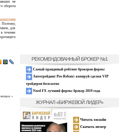
лавших не
го оборота
азахстана
. Поэтому,
ением, для
 в течение
порочащего
РЕКОМЕНДОВАННЫЙ БРОКЕР №1
Самый правдивый рейтинг брокеров форекс
Автотрейдинг Pro-Rebate: копируй сделки VIP
трейдеров бесплатно
Nord FX лучший форекс брокер 2019 года
 вопрос »
ЖУРНАЛ «БИРЖЕВОЙ ЛИДЕР»
Читать онлайн
Скачать номер