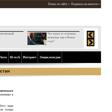
Поиск по сайту »
Подписка на новости »
инственный
Что ждать от основных
валютных пар в Новом
году?
Aвто
Hi-tech
Интернет
Энциклопедия
стан
мического
кономике в
бого вида
ли только