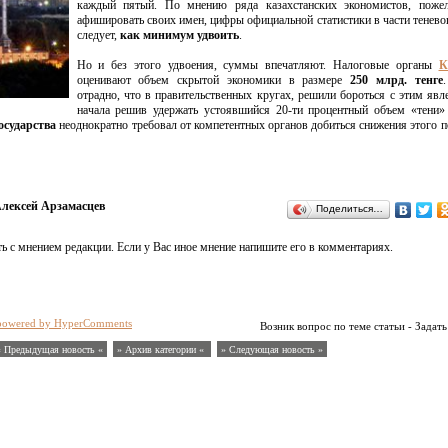
каждый пятый. По мнению ряда казахстанских экономистов, поже
афишировать своих имен, цифры официальной статистики в части тенево
следует,
как минимум удвоить
.
Но и без этого удвоения, суммы впечатляют. Налоговые органы
К
оценивают объем скрытой экономики в размере
250 млрд. тенге
отрадно, что в правительственных кругах, решили бороться с этим явл
начала решив удержать устоявшийся 20-ти процентный объем «тени»
осударства
неоднократно требовал от компетентных органов добиться снижения этого 
лексей Арзамасцев
Поделиться…
ь с мнением редакции. Если у Вас иное мнение напишите его в комментариях.
powered by HyperComments
Возник вопрос по теме статьи - Задать
« Предыдущая новость «
» Архив категории «
» Следующая новость »