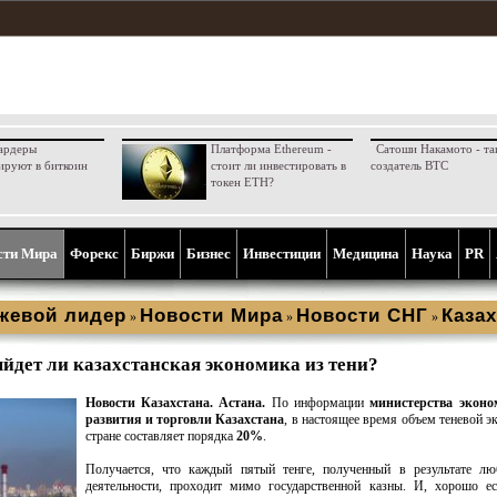
ардеры
Платформа Ethereum -
Сатоши Накамото - та
ируют в биткоин
стоит ли инвестировать в
создатель BTC
токен ETH?
сти Мира
Форекс
Биржи
Бизнес
Инвестиции
Медицина
Наука
PR
жевой лидер
Новости Мира
Новости СНГ
Казах
»
»
»
йдет ли казахстанская экономика из тени?
Новости Казахстана. Астана.
По информации
министерства эконо
развития и торговли Казахстана
, в настоящее время объем теневой э
стране составляет порядка
20%
.
Получается, что каждый пятый тенге, полученный в результате лю
деятельности, проходит мимо государственной казны. И, хорошо ес