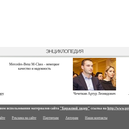
ЭНЦИКЛОПЕДИЯ
Mercedes-Benz M-Class - немецкое
качество и надежность
ару
Чечеткин Артур Леонидович
ном использовании материалов сайта
"Биржевой лидер"
ссылка на
http://www.pro
айте
Реклама на сайте
Партнерам
Авторам
Наши контакты