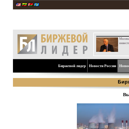
Милли
инвест
Биржевой лидер
Новости России
Ново
Бир
Вы