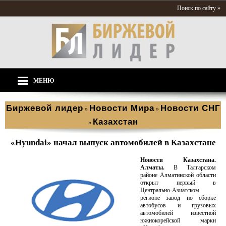
Поиск по сайту »
МЕНЮ
Биржевой лидер
Новости Мира
Новости СНГ
»
»
Казахстан
»
«Hyundai» начал выпуск автомобилей в Казахстане
Новости Казахстана.
Алматы.
В Талгарском
районе Алматинской области
открыт первый в
Центрально-Азиатском
регионе завод по сборке
автобусов и грузовых
автомобилей известной
южнокорейской марки