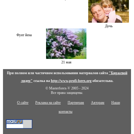
Дочь
Фунт йена
21 мая
При полном или частичном использовании материалов сайта
"Биржевой
лидер"
ссылка на
http://www.profi-forex.org
обязательна.
© Masterforex-V 2005 - 2024
Все права защищены.
О сайте
Реклама на сайте
Партнерам
Авторам
Наши
контакты