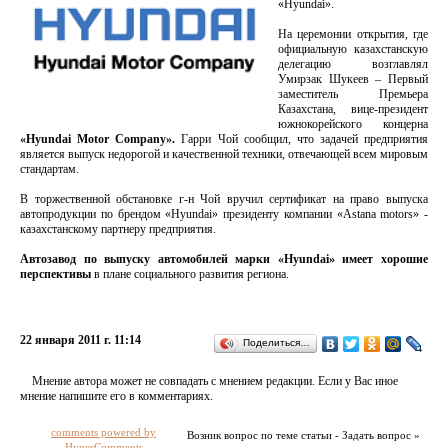
«Hyundai».
На церемонии открытия, где
официальную казахстанскую
делегацию возглавлял
Умирзак Шукеев – Первый
заместитель Премьера
Казахстана, вице-президент
южнокорейского концерна
«Hyundai Motor Company».
Гарри Чой сообщил, что задачей предприятия
является выпуск недорогой и качественной техники, отвечающей всем мировым
стандартам.
В торжественной обстановке г-н Чой вручил сертификат на право выпуска
автопродукции по брендом «Hyundai» президенту компании «Astana motors» -
казахстанскому партнеру предприятия.
Автозавод по выпуску автомобилей марки «Hyundai» имеет хорошие
перспективы
в плане социального развития региона.
22 января 2011 г. 11:14
Поделиться…
Мнение автора может не совпадать с мнением редакции. Если у Вас иное
мнение напишите его в комментариях.
comments powered by
Возник вопрос по теме статьи - Задать вопрос »
HyperComments