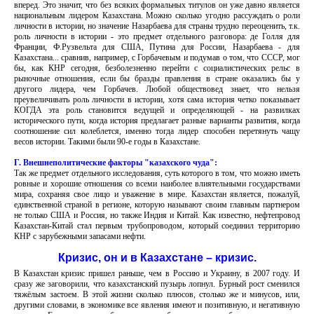
вперед. Это значит, что без всяких формальных титулов он уже давно является
национальным лидером Казахстана. Можно сколько угодно рассуждать о роли
личности в истории, но значение Назарбаева для страны трудно переоценить, т.к.
роль личности в истории - это предмет отдельного разговора: де Голля для
Франции, Ф.Рузвельта для США, Путина для России, Назарбаева - для
Казахстана... сравнив, например, с Горбачевым и подумав о том, что СССР, мог
бы, как КНР сегодня, безболезненно перейти с социалистических рельс в
рыночные отношения, если бы бразды правления в стране оказались бы у
другого лидера, чем Горбачев. Любой обществовед знает, что нельзя
преувеличивать роль личности в истории, хотя сама история четко показывает
КОГДА эта роль становится ведущей и определяющей - на развилках
исторического пути, когда история предлагает разные варианты развития, когда
соотношение сил колеблется, именно тогда лидер способен перетянуть чащу
весов истории. Такими были 90-е годы в Казахстане.
Г. Внешнеполитические факторы "казахского чуда":
Так же предмет отдельного исследования, суть которого в том, что можно иметь
ровные и хорошие отношения со всеми наиболее влиятельными государствами
мира, сохраняя свое лицо и уважение в мире. Казахстан является, пожалуй,
единственной страной в регионе, которую называют своим главным партнером
не только США и Россия, но также Индия и Китай. Как известно, нефтепровод
Казахстан-Китай стал первым трубопроводом, который соединил территорию
КНР с зарубежными запасами нефти.
Кризис, он и в Казахстане – кризис.
В Казахстан кризис пришел раньше, чем в Россию и Украину, в 2007 году. И
сразу же заговорили, что казахстанский пузырь лопнул. Бурный рост сменился
тяжёлым застоем. В этой жизни сколько плюсов, столько же и минусов, или,
другими словами, в экономике все явления имеют и позитивную, и негативную