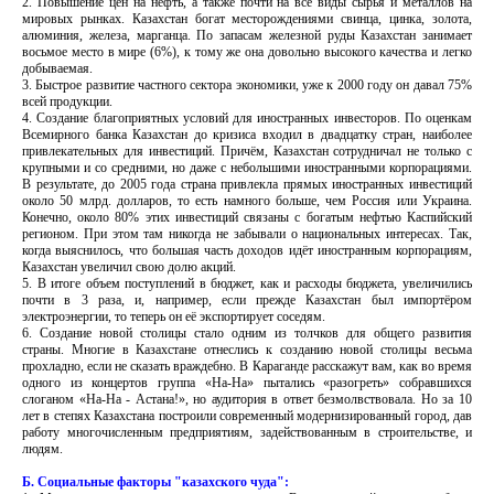
2. Повышение цен на нефть, а также почти на все виды сырья и металлов на
мировых рынках. Казахстан богат месторождениями свинца, цинка, золота,
алюминия, железа, марганца. По запасам железной руды Казахстан занимает
восьмое место в мире (6%), к тому же она довольно высокого качества и легко
добываемая.
3. Быстрое развитие частного сектора экономики, уже к 2000 году он давал 75%
всей продукции.
4. Создание благоприятных условий для иностранных инвесторов. По оценкам
Всемирного банка Казахстан до кризиса входил в двадцатку стран, наиболее
привлекательных для инвестиций. Причём, Казахстан сотрудничал не только с
крупными и со средними, но даже с небольшими иностранными корпорациями.
В результате, до 2005 года страна привлекла прямых иностранных инвестиций
около 50 млрд. долларов, то есть намного больше, чем Россия или Украина.
Конечно, около 80% этих инвестиций связаны с богатым нефтью Каспийский
регионом. При этом там никогда не забывали о национальных интересах. Так,
когда выяснилось, что большая часть доходов идёт иностранным корпорациям,
Казахстан увеличил свою долю акций.
5. В итоге объем поступлений в бюджет, как и расходы бюджета, увеличились
почти в 3 раза, и, например, если прежде Казахстан был импортёром
электроэнергии, то теперь он её экспортирует соседям.
6. Создание новой столицы стало одним из толчков для общего развития
страны. Многие в Казахстане отнеслись к созданию новой столицы весьма
прохладно, если не сказать враждебно. В Караганде расскажут вам, как во время
одного из концертов группа «На-На» пытались «разогреть» собравшихся
слоганом «На-На - Астана!», но аудитория в ответ безмолвствовала. Но за 10
лет в степях Казахстана построили современный модернизированный город, дав
работу многочисленным предприятиям, задействованным в строительстве, и
людям.
Б. Социальные факторы "казахского чуда":