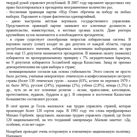
твердой рукой управляет республикой. В 2007 году парламент предоставил ему
право баллотироваться в президенты неограниченное количество раз;
- бессменная правящая партия «Нур Отан» обречена на победу на любых
выборах. Парламент в стране фактически однопартийный;
- давно выстроена жёсткая вертикаль государственного управления.
Представители правящей партии занимают все ключевые должности в
правительстве, министерствах, в местных органах власти. Даже ректоры
крупнейших вузов назначаются и освобождаются президентом;
- в стране существует своеобразная непростая избирательная система. В
верхнюю палату (сенат) входят по два депутата от каждой области, города
республиканского значения, избираемых косвенными выборщиками, но при
этом ещё 15 депутатов назначаются президентом. В нижнюю палату (мажилис)
избираются по пропорциональному принципу с 7% заградительным барьером,
но 9 депутатов избираются Ассамблеей народа Казахстана. Запад не признал
демократическими ни одни выборы в стране;
- межнациональное согласие как основа стабильности. Этого совсем не просто
было достичь, учитывая невероятную этническую и конфессиональную пестроту
страны (более 130 этнических групп – казахи (63%, кстати по переписи 1979 г.
их было 36%), русские (24%), украинцы (2%), узбеки (2,8%), немцы (1,5%) и
др., чуть ли не все основные религии – ислам, православие, католицизм,
протестантизм, иудаизм, буддизм и др.). В северном и восточном Казахстане
большинство составляют русские.
В своё время де Голль жаловался: как трудно управлять страной, которая
производит более 120 сортов сыра. В 1991 году эти слова перефразировал
Михаил Горбачёв: представьте, насколько труднее управлять страной, где более
120 национальностей, на что тогдашний зампремьера Абалкин заметил: «Да,
особенно, если нет сыра».
Назарбаев проводит очень осторожную и взвешенную национальную политику.
Например: