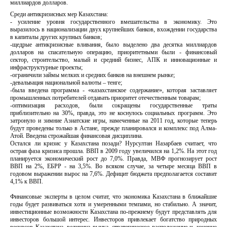
миллиардов долларов.
Среди антикризисных мер Казахстана:
- усиление уровня государственного вмешательства в экономику. Это
выразилось в национализации двух крупнейших банков, вхождении государства
в капиталы других крупных банков;
-щедрые антикризисные вливания, было выделено два десятка миллиардов
долларов на спасательную операцию, приоритетными были - финансовый
сектор, строительство, малый и средний бизнес, АПК и инновационные и
инфраструктурные проекты;
-ограничили займы мелких и средних банков на внешнем рынке;
-девальвация национальной валюты – тенге;
-была введена программа - «казахстанское содержание», которая заставляет
промышленных потребителей отдавать приоритет отечественным товарам;
-оптимизация расходов, были сокращены государственные траты
приблизительно на 30%, правда, это не коснулось социальных программ. Это
затронуло и зимние Азиатские игры, намеченные на 2011 год, которые теперь
будут проведены только в Астане, прежде планировался и комплекс под Алма-
Атой. Введена строжайшая финансовая дисциплина.
Остался ли кризис у Казахстана позади? Нурсултан Назарбаев считает, что
острая фаза кризиса прошла. ВВП в 2009 году увеличился на 1,2%. На этот год
планируется экономический рост до 7,0%. Правда, МВФ прогнозирует рост
ВВП на 2%, ЕБРР - на 3,5%. Во всяком случае, за четыре месяца ВВП в
годовом выражении вырос на 7,6%. Дефицит бюджета предполагается составит
4,1% к ВВП.
Финансовые эксперты в целом считат, что экономика Казахстана в ближайшие
годы будет развиваться хотя и умеренными темпами, но стабильно. А значит,
инвестиционные возможности Казахстана по-прежнему будут представлять для
инвесторов большой интерес. Инвесторов привлекает богатство природных