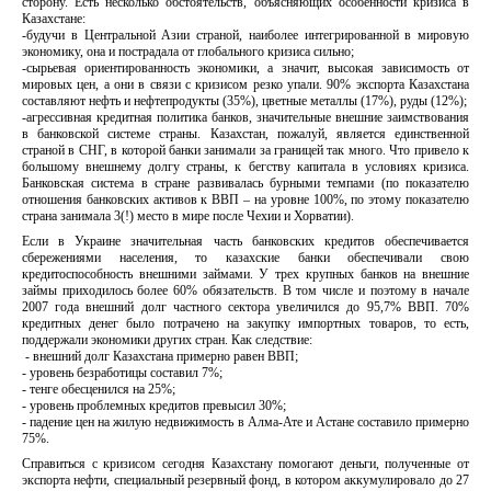
сторону. Есть несколько обстоятельств, объясняющих особенности кризиса в
Казахстане:
-будучи в Центральной Азии страной, наиболее интегрированной в мировую
экономику, она и пострадала от глобального кризиса сильно;
-сырьевая ориентированность экономики, а значит, высокая зависимость от
мировых цен, а они в связи с кризисом резко упали. 90% экспорта Казахстана
составляют нефть и нефтепродукты (35%), цветные металлы (17%), руды (12%);
-агрессивная кредитная политика банков, значительные внешние заимствования
в банковской системе страны. Казахстан, пожалуй, является единственной
страной в СНГ, в которой банки занимали за границей так много. Что привело к
большому внешнему долгу страны, к бегству капитала в условиях кризиса.
Банковская система в стране развивалась бурными темпами (по показателю
отношения банковских активов к ВВП – на уровне 100%, по этому показателю
страна занимала 3(!) место в мире после Чехии и Хорватии).
Если в Украине значительная часть банковских кредитов обеспечивается
сбережениями населения, то казахские банки обеспечивали свою
кредитоспособность внешними займами. У трех крупных банков на внешние
займы приходилось более 60% обязательств. В том числе и поэтому в начале
2007 года внешний долг частного сектора увеличился до 95,7% ВВП. 70%
кредитных денег было потрачено на закупку импортных товаров, то есть,
поддержали экономики других стран. Как следствие:
- внешний долг Казахстана примерно равен ВВП;
- уровень безработицы составил 7%;
- тенге обесценился на 25%;
- уровень проблемных кредитов превысил 30%;
- падение цен на жилую недвижимость в Алма-Ате и Астане составило примерно
75%.
Справиться с кризисом сегодня Казахстану помогают деньги, полученные от
экспорта нефти, специальный резервный фонд, в котором аккумулировало до 27