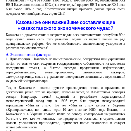
уровень ВВП – 72% от уровня 1991 года). С 1998 по 2005 год абсолютный рост
ВВП Казахстана составил 85% (!), а ежегодный прирост ВВП в начале ХХI века
был около 10% в год. Казахстанские цифры прироста долгое время были
пределом мечтаний для всех стран СНГ.
Каковы же они важнейшие составляющие
«казахстанского экономического чуда»?
Казахстан в драматические и непростые для всех постсоветских республик 90-е
годы сумел найти свой путь развития, одним из первых пошёл на ряд
принципиальных реформ. Что же способствовало значительному ускорению в
развитии экономики страны?
А. Экономические факторы:
1. Приватизация. Назарбаев не пошёл российским, беларуским или украинским
путём, то есть не стал сохранять государственную собственность на ключевые
предприятия страны, а быстро передал предприятия нефтегазового,
горнодобывающего, металлургического, химического секторов,
электроэнергетику, связь в управление иностранным компаниям с перспективой
их дальнейшей приватизации.
Так, в Казахстане... спасли крупное производство, поняв и применив на
десятилетие ранее тот же принцип, который вслед за Казахстаном повторят
соседи. Например, самый крупный в республике Карагандинский
металлургический завод ещё в 1995 году был продан международной
корпорации «Миттал стил». Тот же «Миттал стил» купил в Украине
«Криворожсталь», но... лишь через 10 лет в конце 2005 года. Кстати, и в
Казахстане и в Украине хватало плача по поводу «распродажи национальных
богатств», тех, кто не понимал, что предприятие остается... в стране, платит
налоги, увеличивает производство, применяет новые технологии и создает
новые рабочие места.