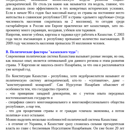
демократической. Не столь уж важно как называется эта модель, главное, что
она доказала свою эффективность в тех конкретных исторических условиях.
Если в начале 90-х годов был массовый выезд из страны на постоянное место
жительства в славянские республики СНГ и страны «дальнего зарубежья» (тогда
численность населения сократилась на 2 миллиона), то сегодня среди
гастарбайтеров в России или Европе практически нет казахстанцев, зато по-
прежнему много украинцев, молдаван, узбеков или таджиков.
Напротив, многие узбеки, киргизы и таджики едут работать в Казахстан. С 2003
года число въезжающих в республику превышает количество выезжающих. В
2009 году численность населения превысила 16 миллионов человек.
В. Политические факторы "казахского чуда":
Современная политическая система Казахстана вызывает разные эмоции, но она,
как показал опыт, является оптимальной для данного региона и этапа развития
страны. У Киргизии не нашлось своего Назарбаева, за что она и расплачивается
уже который год.
По Конституции Казахстан - республика, хотя недоброжелатели называют ее
политическую систему автократической, кто-то - «султанатом», даже –
"конституционной монархией". Сам Нурсултан Назарбаев объясняет её
особенности тем, что государство строится:
- «по принципам западной демократии, но с учетом опыта передовых
восточноазиатских государств и
- специфики самого многонационального и многоконфессионального общества
республики», а еще тем,
- что для процветания страны и ее граждан «сначала экономика, а потом
политика» и все остальное.
Можно выделить несколько особенностей политической системы Казахстана:
- в отличие от Украины, в Казахстане сразу сложилась сильная президентская
власть во главе с бессменным Нурсултаном Назарбаевым. Он уже более 20 лет