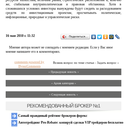
ресурсов Казахстана, величина рынка, стратегическое расположение и, конечно
же, стабильная внутриполитическая и правовая обстановка. Хотя в
сложившихся условиях инвесторы вынуждены будут следить за расходованием
средств по инвестиционным проектам, просчитывать политические,
инфляционные, природные и управленческие риски.
16 мая 2010 г. 11:32
Поделиться…
Мнение автора может не совпадать с мнением редакции. Если у Вас иное
мнение напишите его в комментариях.
comments powered by
Возник вопрос по теме статьи - Задать вопрос »
HyperComments
« Предыдущая новость «
» Архив категории «
» Следующая новость »
РЕКОМЕНДОВАННЫЙ БРОКЕР №1
Самый правдивый рейтинг брокеров форекс
Автотрейдинг Pro-Rebate: копируй сделки VIP трейдеров бесплатно