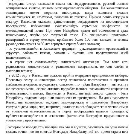
- определив статус казахского языка как государственного, русский оставит
официальным языком, языком межнационального общения. На казахстанском
телевидении может поразить иностранца, когда половина сюжета
комментируется на казахском, половина на русском. Причем ровно секунда в
секунду. Казахстан оказался единственным государством на постсоветском
пространстве, избежавшим сколько-нибудь серьёзных конфликтов на
межнациональной почве. При этом Назарбаев делает всё возможное и даже
невозможное, чтобы рос титульный этнос. По специальной программе
репатриаций в страну ежегодно прибывает более 100 тыс. казахов, в планах
руководства страны за 30 лет вернуть в страну 5 млн. казахов;
- по установившейся в Казахстане традиции - руководителями организаций и
структур работают казахи, замами - русские или представители иной
национальности;
- в стране нет сколько-нибудь влиятельной оппозиции. Там тоже есть
радикальные националисты и религиозные экстремисты, но они слабы и
маловлиятельны;
- в 2012 году в Казахстане должны пройти очередные президентские выборы.
Поскольку элиту и инвесторов всегда привлекала политическая и правовая
стабильность страны, и существует опасение, что «уйди Назарбаев — мы все тут
же перессоримся», сейчас активно прорабатываются возможности сохранения
преемственности власти. Дискуссия в Казахстане идёт вокруг одного - быть
Назарбаеву лидером нации или пожизненным президентом. На днях парламент
Казахстана единогласно одобрил законопроекты о присвоении Назарбаеву
статуса лидера нации, что, например, полностью освобождает его и членов семьи
от уголовной ответственности, а порчу изображений первого президента,
публичные оскорбления и искажения фактов его биографии приравнивает к
уголовному преступлению.
Эксперты по поводу этой новации, как это и водится, разошлись, но одно можно
сказать точно, что во многом благодаря Назарбаеву, всё это время страна шла