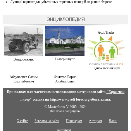
Лучший вариант для убыточных торговых позиций на рынке Форекс
ЭНЦИКЛОПЕДИЯ
ActivTrades
Екатеринбург
Внедорожник
Одноклассники.ру
Абдувалиев Салим
Филатов Борис
Киргизбаевич
Альбертович
При полном или частичном использовании материалов сайта
"Биржевой
лидер"
ссылка на
http://www.profi-forex.org
обязательна.
© Masterforex-V 2005 - 2024
Все права защищены.
О сайте
Реклама на сайте
Партнерам
Авторам
Наши
контакты