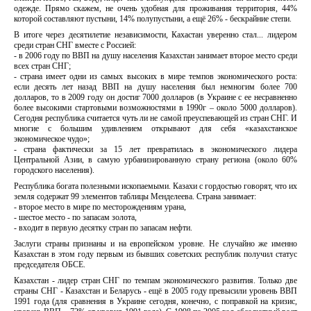
одежде. Прямо скажем, не очень удобная для проживания территория, 44%
которой составляют пустыни, 14% полупустыни, а ещё 26% - бескрайние степи.
В итоге через десятилетие независимости, Кахастан уверенно стал... лидером
среди стран СНГ вместе с Россией:
- в 2006 году по ВВП на душу населения Казахстан занимает второе место среди
всех стран СНГ;
- страна имеет одни из самых высоких в мире темпов экономического роста:
если десять лет назад ВВП на душу населения был немногим более 700
долларов, то в 2009 году он достиг 7000 долларов (в Украине с ее несравненно
более высокими стартовыми возможностями в 1990г – около 5000 долларов).
Сегодня республика считается чуть ли не самой преуспевающей из стран СНГ. И
многие с большим удивлением открывают для себя «казахстанское
экономическое чудо»;
- страна фактически за 15 лет превратилась в экономического лидера
Центральной Азии, в самую урбанизированную страну региона (около 60%
городского населения).
Республика богата полезными ископаемыми. Казахи с гордостью говорят, что их
земля содержат 99 элементов таблицы Менделеева. Страна занимает:
- второе место в мире по месторождениям урана,
- шестое место - по запасам золота,
- входит в первую десятку стран по запасам нефти.
Заслуги страны признаны и на европейском уровне. Не случайно же именно
Казахстан в этом году первым из бывших советских республик получил статус
председателя ОБСЕ.
Казахстан - лидер стран СНГ по темпам экономического развития. Только две
страны СНГ - Казахстан и Беларусь - ещё в 2005 году превысили уровень ВВП
1991 года (для сравнения в Украине сегодня, конечно, с поправкой на кризис,