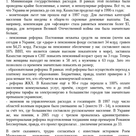
1. Минимизация государственных расходов. В рамках этой политики были
проведены крайне болезненные, а значит, и непопулярные реформы. Всё то, на
что Украина не решились до сих пор, Казахстан проделал ещё в 1990-х годах:
- монетизация льгот там прошла ещё в 1997 году. Для льготных категорий
населения были введены в общем-то скромные денежные выплаты. Так,
например, компенсация для «афганцев» стала равняться немногим более $5,
правда, для ветеранов Великой Отечественной войны она была значительно
больше;
- пенсионная реформа. Постоянная нехватка средств на пенсии (почти как
сегодня в Украине, где «дыра» в пенсионном фонде составляет 34 млрд. гривен
или $4,25 млрд. Расходы на пенсионное обеспечение у нас составляют около
16% ВВП, что является самым высоким показателем в мире), заставила
Казахстан первым в СНГ повысить пенсионный возраст сразу на 3 года. Теперь
там женщины выходят на пенсию в 58 лет, а мужчины в 63 года. Зато это
позволило со временем значительно повысить их размер;
- образовательная реформа. В рамках этой реформы был осуществлён переход к
платному высшему образованию. Бюджетники, правда, платят примерно в 3
раза меньше тех, кто обучается на коммерческой основе;
- реформа ЖКХ. В Казахстане ещё в 90-е годы перешли к 100% оплате
населением коммунальных услуг, причём, следует заметить, что и до этой
реформы тарифы на электроэнергию в большинстве городов там значительно
превышали украинские;
- экономия на управленческих расходах и госаппарате. В 1997 году число
областей волевым порядком было уменьшено на 5 (вместо 19 - 14), в основном
за счёт тех, где большинство составляло русскоязычное население. В Украине
же, мы помним, в 2005 году с треском провалилась административно-
территориальная реформа подготовленная тогдашним вице-премьером Романом
Бессмертным, правда, его проект предполагал…увеличение регионов до 33.
В свете сказанного, трудно согласиться с известным историком Роем
Медведевым, назвавшим казахстанскую модель развития социал-