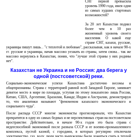
СНГ первой превысила
уровень 1990 года, имея одни
из самых худших стартовых
возможностей?
За 20 лет Казахстан поднял
более чем в 10 раз
жизненный уровень своего
населения. О какой еще
стране СНГ, казахи, русские,
украинцы пишут лишь... "с теплотой и любовью", рассказывая, как в начале 90-х
гг. русские и украинцы, начав массово уезжать из страны, затем снова... так же
массово вернулись в Казахстан, поняв, что "лучше этой страны у них родины
нет".
Казахстан не Украина и не Россия: два берега у
одной (постсоветской) реки.
Социально-экономические успехи Казахстана достаточно весомы и
общепризнанны. Страна с территорией равной всей Западной Европе, занимает
девятое место в мире по площади, уступая по этому показателю лишь России,
Китаю, США, Аргентине, Бразилии, Канаде, Индии и Австралии, демонстрируя
то, что аналитики называют "феноменом казахского экономического и
социального чуда".
После распада СССР многие экономисты прогнозировали, что Казахстан
превратится в одну из самых бедных и не перспективных стран на постсоветском
пространстве. Действительно, в начале 90-х годов это была страна с
недееспособной экономикой после развала СССР и ее военно-промышленного
комплекса, пустой казной, с городами, в которых регулярно отключали
электричество, газ, воду, люди часто вынуждены были ложиться спать в теплой