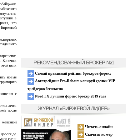
ербайджана
абахского
результаты
ситуация в
роны, это
 Биржевой
анспортных
озданного
азрешение
. Конечно,
РЕКОМЕНДОВАННЫЙ БРОКЕР №1
 этой цели
Самый правдивый рейтинг брокеров форекс
ить новые
Автотрейдинг Pro-Rebate: копируй сделки VIP
территорию
трейдеров бесплатно
тношения с
Nord FX лучший форекс брокер 2019 года
отличается
ЖУРНАЛ «БИРЖЕВОЙ ЛИДЕР»
сией после
й железной
Читать онлайн
Скачать номер
 дороге до
мало сил и