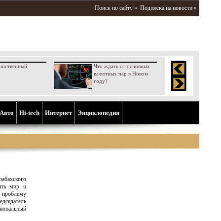
Поиск по сайту »
Подписка на новости »
инственный
Что ждать от основных
валютных пар в Новом
году?
Aвто
Hi-tech
Интернет
Энциклопедия
рабахского
ить мир и
 проблему
дседатель
иональный