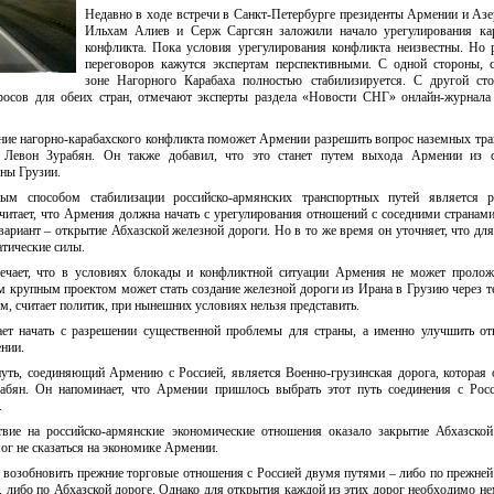
Недавно в ходе встречи в Санкт-Петербурге президенты Армении и Аз
Ильхам Алиев и Серж Саргсян заложили начало урегулирования кар
конфликта. Пока условия урегулирования конфликта неизвестны. Но 
переговоров кажутся экспертам перспективными. С одной стороны, 
зоне Нагорного Карабаха полностью стабилизируется. С другой сто
росов для обеих стран, отмечают эксперты раздела «Новости СНГ» онлайн-журнала
ание нагорно-карабахского конфликта поможет Армении разрешить вопрос наземных тр
 Левон Зурабян. Он также добавил, что это станет путем выхода Армении из с
ны Грузии.
ным способом стабилизации российско-армянских транспортных путей является р
читает, что Армения должна начать с урегулирования отношений с соседними странами
ариант – открытие Абхазской железной дороги. Но в то же время он уточняет, что для
тические силы.
мечает, что в условиях блокады и конфликтной ситуации Армения не может пролож
м крупным проектом может стать создание железной дороги из Ирана в Грузию через 
, считает политик, при нынешних условиях нельзя представить.
ет начать с разрешении существенной проблемы для страны, а именно улучшить о
нии.
уть, соединяющий Армению с Россией, является Военно-грузинская дорога, которая 
рабян. Он напоминает, что Армении пришлось выбрать этот путь соединения с Рос
.
твие на российско-армянские экономические отношения оказало закрытие Абхазско
мог не сказаться на экономике Армении.
возобновить прежние торговые отношения с Россией двумя путями – либо по прежней
 либо по Абхазской дороге. Однако для открытия каждой из этих дорог необходимо не