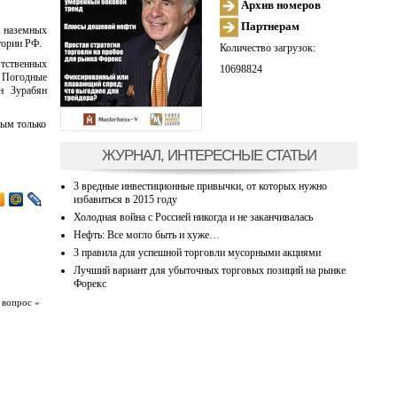
Архив номеров
Партнерам
х наземных
тории РФ.
Количество загрузок:
ятственных
10698824
. Погодные
н Зурабян
ным только
ЖУРНАЛ, ИНТЕРЕСНЫЕ СТАТЬИ
3 вредные инвестиционные привычки, от которых нужно
избавиться в 2015 году
Холодная война с Россией никогда и не заканчивалась
Нефть: Все могло быть и хуже…
3 правила для успешной торговли мусорными акциями
Лучший вариант для убыточных торговых позиций на рынке
Форекс
 вопрос »