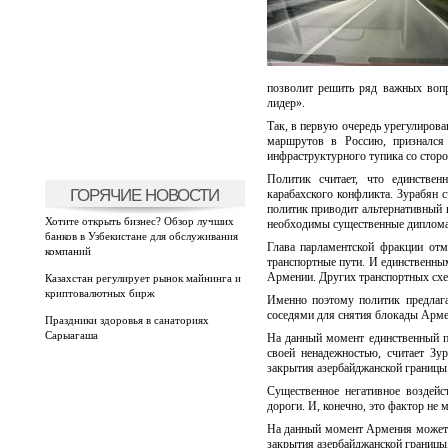
позволит решить ряд важных воп
лидер».
Так, в первую очередь урегулиров
маршрутов в Россию, признался
инфраструктурного тупика со сторо
Политик считает, что единствен
ГОРЯЧИЕ НОВОСТИ
карабахского конфликта. Зурабян с
политик приводит альтернативный в
Хотите открыть бизнес? Обзор лучших
необходимы существенные диплома
банков в Узбекистане для обслуживания
Глава парламентской фракции от
компаний
транспортные пути. И единственны
Армении. Других транспортных схем
Казахстан регулирует рынок майнинга и
криптовалютных бирж
Именно поэтому политик предлага
соседями для снятия блокады Арме
Праздники здоровья в санаториях
Сарыагаша
На данный момент единственный п
своей ненадежностью, считает Зу
закрытия азербайджанской границы
Существенное негативное воздейс
дороги. И, конечно, это фактор не 
На данный момент Армения может 
закрытия азербайджанской границы,