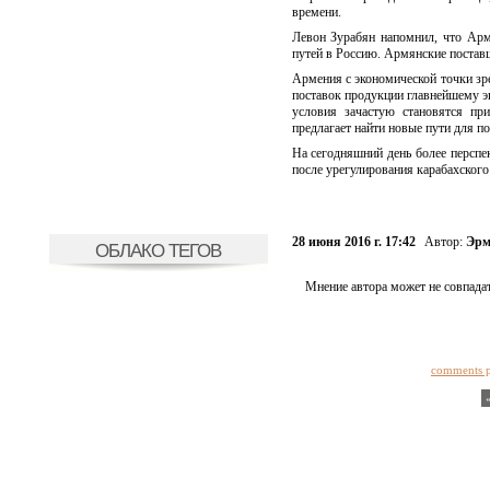
времени.
Левон Зурабян напомнил, что Арм
путей в Россию. Армянские поставщ
Армения с экономической точки зре
поставок продукции главнейшему эк
условия зачастую становятся пр
предлагает найти новые пути для п
На сегодняшний день более перспе
после урегулирования карабахского
28 июня 2016 г. 17:42
Автор:
Эрм
ОБЛАКО ТЕГОВ
Мнение автора может не совпадат
comments 