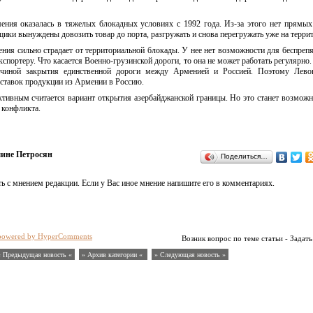
ения оказалась в тяжелых блокадных условиях с 1992 года. Из-за этого нет прямы
ики вынуждены довозить товар до порта, разгружать и снова перегружать уже на терри
ния сильно страдает от территориальной блокады. У нее нет возможности для беспреп
спортеру. Что касается Военно-грузинской дороги, то она не может работать регулярно
ичиной закрытия единственной дороги между Арменией и Россией. Поэтому Лево
оставок продукции из Армении в Россию.
ктивным считается вариант открытия азербайджанской границы. Но это станет возмож
 конфликта.
ине Петросян
Поделиться…
ь с мнением редакции. Если у Вас иное мнение напишите его в комментариях.
powered by HyperComments
Возник вопрос по теме статьи - Задать
« Предыдущая новость «
» Архив категории «
» Следующая новость »