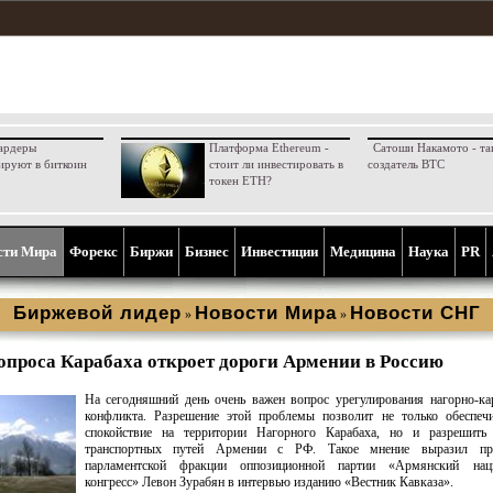
ардеры
Платформа Ethereum -
Сатоши Накамото - та
ируют в биткоин
стоит ли инвестировать в
создатель BTC
токен ETH?
сти Мира
Форекс
Биржи
Бизнес
Инвестиции
Медицина
Наука
PR
Биржевой лидер
Новости Мира
Новости СНГ
»
»
опроса Карабаха откроет дороги Армении в Россию
На сегодняшний день очень важен вопрос урегулирования нагорно-ка
конфликта. Разрешение этой проблемы позволит не только обеспеч
спокойствие на территории Нагорного Карабаха, но и разрешить
транспортных путей Армении с РФ. Такое мнение выразил пре
парламентской фракции оппозиционной партии «Армянский нац
конгресс» Левон Зурабян в интервью изданию «Вестник Кавказа».