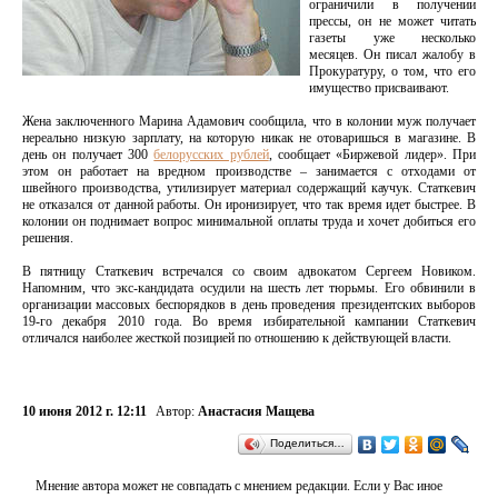
ограничили в получении
прессы, он не может читать
газеты уже несколько
месяцев. Он писал жалобу в
Прокуратуру, о том, что его
имущество присваивают.
Жена заключенного Марина Адамович сообщила, что в колонии муж получает
нереально низкую зарплату, на которую никак не отоваришься в магазине. В
день он получает 300
белорусских рублей
, сообщает «Биржевой лидер». При
этом он работает на вредном производстве – занимается с отходами от
швейного производства, утилизирует материал содержащий каучук. Статкевич
не отказался от данной работы. Он иронизирует, что так время идет быстрее. В
колонии он поднимает вопрос минимальной оплаты труда и хочет добиться его
решения.
В пятницу Статкевич встречался со своим адвокатом Сергеем Новиком.
Напомним, что экс-кандидата осудили на шесть лет тюрьмы. Его обвинили в
организации массовых беспорядков в день проведения президентских выборов
19-го декабря 2010 года. Во время избирательной кампании Статкевич
отличался наиболее жесткой позицией по отношению к действующей власти.
10 июня 2012 г. 12:11
Автор:
Анастасия Мащева
Поделиться…
Мнение автора может не совпадать с мнением редакции. Если у Вас иное