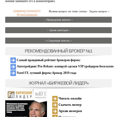
мнение напишите его в комментариях.
comments powered by
Возник вопрос по теме статьи - Задать вопрос »
HyperComments
« Предыдущая новость «
» Архив категории «
» Следующая новость »
РЕКОМЕНДОВАННЫЙ БРОКЕР №1
Самый правдивый рейтинг брокеров форекс
Автотрейдинг Pro-Rebate: копируй сделки VIP трейдеров бесплатно
Nord FX лучший форекс брокер 2019 года
ЖУРНАЛ «БИРЖЕВОЙ ЛИДЕР»
Читать онлайн
Скачать номер
Архив номеров