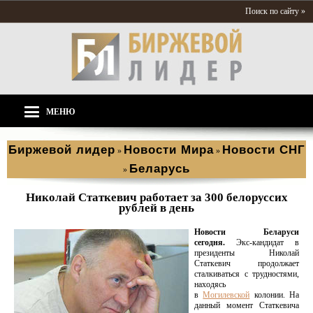
Поиск по сайту »
МЕНЮ
Биржевой лидер
Новости Мира
Новости СНГ
»
»
Беларусь
»
Николай Статкевич работает за 300 белоруссих
рублей в день
Новости Беларуси
сегодня.
Экс-кандидат в
президенты Николай
Статкевич продолжает
сталкиваться с трудностями,
находясь
в
Могилевской
колонии. На
данный момент Статкевича