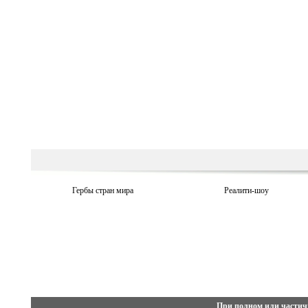
Гербы стран мира
Реалити-шоу
При полном или частич