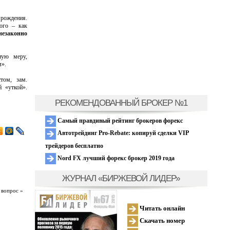
 рождения.
ого – как
незаконно
ную меру,
м».
том, зам.
 «уткой».
РЕКОМЕНДОВАННЫЙ БРОКЕР №1
Самый правдивый рейтинг брокеров форекс
Автотрейдинг Pro-Rebate: копируй сделки VIP
трейдеров бесплатно
Nord FX лучший форекс брокер 2019 года
ЖУРНАЛ «БИРЖЕВОЙ ЛИДЕР»
 вопрос »
Читать онлайн
Скачать номер