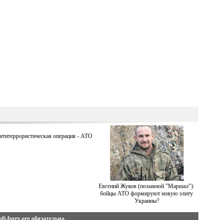
нтитеррористическая операция - АТО
Евгений Жуков (позывной "Маршал"):
бойцы АТО формируют новую элиту
Украины?
fi-forex.org
обязательна.