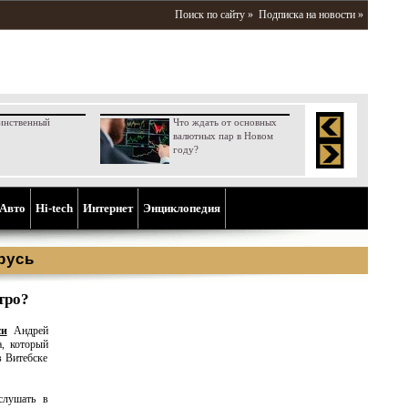
Поиск по сайту »
Подписка на новости »
инственный
Что ждать от основных
валютных пар в Новом
году?
Aвто
Hi-tech
Интернет
Энциклопедия
русь
тро?
си
Андрей
а, который
в Витебске
слушать в