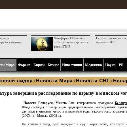
ардеры
Платформа Ethereum -
Сатоши Накамото - та
ируют в биткоин
стоит ли инвестировать в
создатель BTC
токен ETH?
сти Мира
Форекс
Биржи
Бизнес
Инвестиции
Медицина
Наука
PR
жевой лидер
Новости Мира
Новости СНГ
Бела
»
»
»
атура завершила расследование по взрыву в минском ме
Новости Беларуси, Минск.
Зам. генерального прокурора
Белару
Швед сообщил о завершении предварительного расследования теракт
случился в минском метро в апреле сего года, а кроме того, взрывов 
(2005 г.) и Минске (2008 г.).
По словам Шведа, дело передают в суд. Скорее всего, его будут 