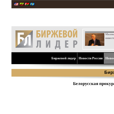
Милли
инвест
Биржевой лидер
Новости России
Ново
Бир
Белорусская прокур