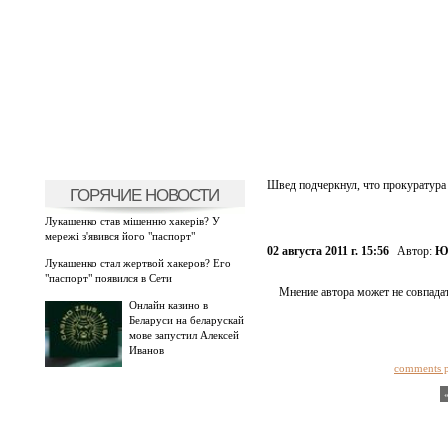
Швед подчеркнул, что прокуратура 
ГОРЯЧИЕ НОВОСТИ
Лукашенко став мішенню хакерів? У
мережі з'явився його "паспорт"
02 августа 2011 г. 15:56
Автор:
Юл
Лукашенко стал жертвой хакеров? Его
"паспорт" появился в Сети
Мнение автора может не совпадат
Онлайн казино в
Беларуси на беларускай
мове запустил Алексей
Иванов
comments 