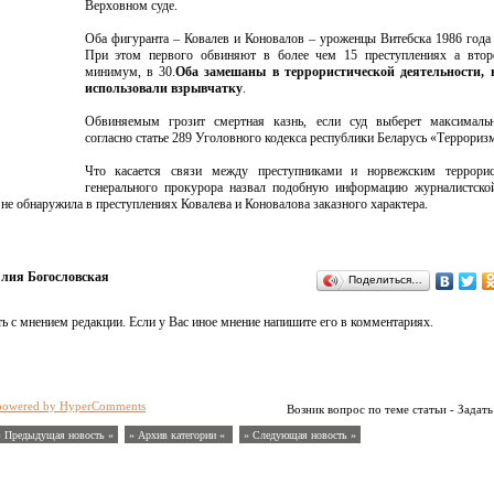
Верховном суде.
Оба фигуранта – Ковалев и Коновалов – уроженцы Витебска 1986 года
При этом первого обвиняют в более чем 15 преступлениях а втор
минимум, в 30.
Оба замешаны в террористической деятельности, 
использовали взрывчатку
.
Обвиняемым грозит смертная казнь, если суд выберет максималь
согласно статье 289 Уголовного кодекса республики Беларусь «Террориз
Что касается связи между преступниками и норвежским террорис
генерального прокурора назвал подобную информацию журналистской
не обнаружила в преступлениях Ковалева и Коновалова заказного характера.
ия Богословская
Поделиться…
ь с мнением редакции. Если у Вас иное мнение напишите его в комментариях.
powered by HyperComments
Возник вопрос по теме статьи - Задать
« Предыдущая новость «
» Архив категории «
» Следующая новость »