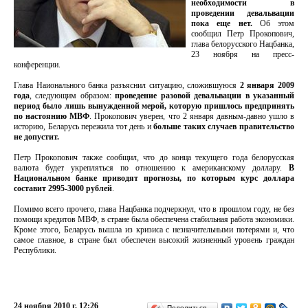
необходимости в
проведении девальвации
пока еще нет.
Об этом
сообщил Петр Прокопович,
глава белорусского Нацбанка,
23 ноября на пресс-
конференции.
Глава Наионального банка разъяснил ситуацию, сложившуюся
2 января 2009
года
, следующим образом:
проведение разовой девальвации в указанный
период было лишь вынужденной мерой, которую пришлось предпринять
по настоянию МВФ
. Прокопович уверен, что 2 января давным-давно ушло в
историю, Беларусь пережила тот день и
больше таких случаев правительство
не допустит.
Петр Прокопович также сообщил, что до конца текущего года белорусская
валюта будет укрепляться по отношению к американскому доллару.
В
Национальном банке приводят прогнозы, по которым курс доллара
составит 2995-3000 рублей
.
Помимо всего прочего, глава Нацбанка подчеркнул, что в прошлом году, не без
помощи кредитов МВФ, в стране была обеспечена стабильная работа экономики.
Кроме этого, Беларусь вышла из кризиса с незначительными потерями и, что
самое главное, в стране был обеспечен высокий жизненный уровень граждан
Республики.
24 ноября 2010 г. 12:26
Поделиться…