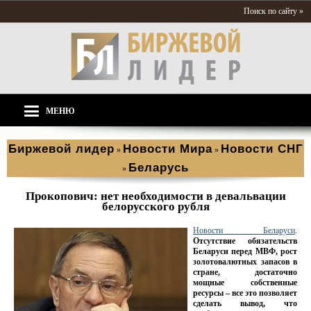
Поиск по сайту »
МЕНЮ
Биржевой лидер
Новости Мира
Новости СНГ
»
»
Беларусь
»
Прокопович: нет необходимости в девальвации
белорусского рубля
Новости Беларуси
.
Отсутствие обязательств
Беларуси перед МВФ, рост
золотовалютных запасов в
стране, достаточно
мощные собственные
ресурсы – все это позволяет
сделать вывод, что