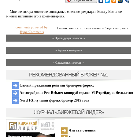
Мнение автора может не совпадать с мнением редакции. Если у Вас иное
мнение напишите его в комментариях.
comments powered by
Возник вопрос по теме статьи - Задать вопрос »
HyperComments
« Предыдущая новость «
» Архив категории «
» Следующая новость »
РЕКОМЕНДОВАННЫЙ БРОКЕР №1
Самый правдивый рейтинг брокеров форекс
Автотрейдинг Pro-Rebate: копируй сделки VIP трейдеров бесплатно
Nord FX лучший форекс брокер 2019 года
ЖУРНАЛ «БИРЖЕВОЙ ЛИДЕР»
Читать онлайн