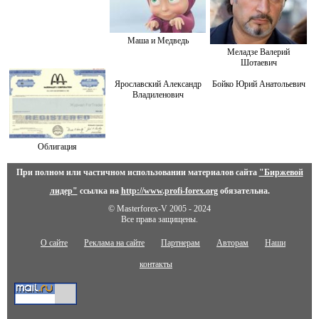
Маша и Медведь
Меладзе Валерий
Шотаевич
Ярославский Александр
Бойко Юрий Анатольевич
Владиленович
Облигация
При полном или частичном использовании материалов сайта
"Биржевой
лидер"
ссылка на
http://www.profi-forex.org
обязательна.
© Masterforex-V 2005 - 2024
Все права защищены.
О сайте
Реклама на сайте
Партнерам
Авторам
Наши
контакты