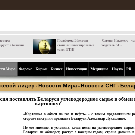
ардеры
Платформа Ethereum -
Сатоши Накамото - та
ируют в биткоин
стоит ли инвестировать в
создатель BTC
токен ETH?
сти Мира
Форекс
Биржи
Бизнес
Инвестиции
Медицина
Наука
PR
жевой лидер
Новости Мира
Новости СНГ
Бела
»
»
»
сия поставлять Беларуси углеводородное сырье в обмен 
картошку?
«Картошка в обмен на газ и нефть» - с таким предложением р
стороне выступил президент Беларуси Александр Лукашенко.
По его мнению, в условиях, когда цены на углеводородное сырье
Беларусь не обладает, растут с каждым годом, страна должна в