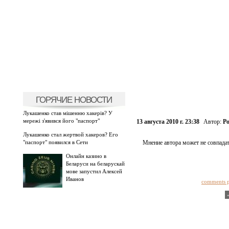
ГОРЯЧИЕ НОВОСТИ
Лукашенко став мішенню хакерів? У
мережі з'явився його "паспорт"
13 августа 2010 г. 23:38
Автор:
Р
Лукашенко стал жертвой хакеров? Его
"паспорт" появился в Сети
Мнение автора может не совпадат
Онлайн казино в
Беларуси на беларускай
мове запустил Алексей
Иванов
comments 