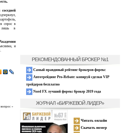
есть.
 соседней
одчеркнул,
картофель,
ся спрос в
ь лишь в
Академии
ъяснима, и
.
РЕКОМЕНДОВАННЫЙ БРОКЕР №1
Самый правдивый рейтинг брокеров форекс
Автотрейдинг Pro-Rebate: копируй сделки VIP
трейдеров бесплатно
Nord FX лучший форекс брокер 2019 года
ЖУРНАЛ «БИРЖЕВОЙ ЛИДЕР»
 вопрос »
Читать онлайн
Скачать номер