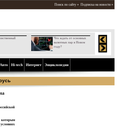
Поиск по сайту »
Подписка на новости »
инственный
Что ждать от основных
валютных пар в Новом
году?
Aвто
Hi-tech
Интернет
Энциклопедия
русь
на
оссийской
, которым
 условиях