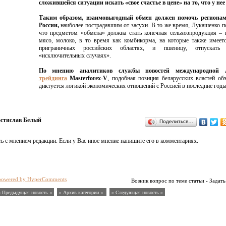
сложившейся ситуации искать «свое счастье в цене» на то, что у нее 
Таким образом, взаимовыгодный обмен должен помочь регионам
России,
наиболее пострадавшим от засухи. В то же время, Лукашенко п
что предметом «обмена» должна стать конечная сельхозпродукция – 
мясо, молоко, в то время как комбикорма, на которые также имеет
приграничных российских областях, и пшеницу, отпускат
«исключительных случаях».
По мнению аналитиков службы новостей международной 
трейдинга
Masterforex-V
, подобная позиция беларусских властей об
диктуется логикой экономических отношений с Россией в последние годы
остислав Белый
Поделиться…
ь с мнением редакции. Если у Вас иное мнение напишите его в комментариях.
powered by HyperComments
Возник вопрос по теме статьи - Задать
« Предыдущая новость «
» Архив категории «
» Следующая новость »