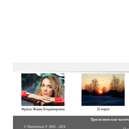
Фри́ске Жа́нна Влади́мировна
26 марта
При полном или частич
© Masterforex-V 2005 - 2024