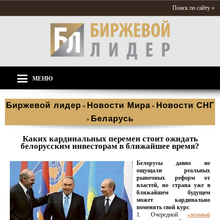
Поиск по сайту »
МЕНЮ
Биржевой лидер
Новости Мира
Новости СНГ
»
»
Беларусь
»
Каких кардинальных перемен стоит ожидать
белорусским инвесторам в ближайшее время?
Белорусы давно не
ощущали реальных
рыночных реформ от
властей, но страна уже в
ближайшем будущем
может кардинально
поменять свой курс
.
1. Очередной
«газовый