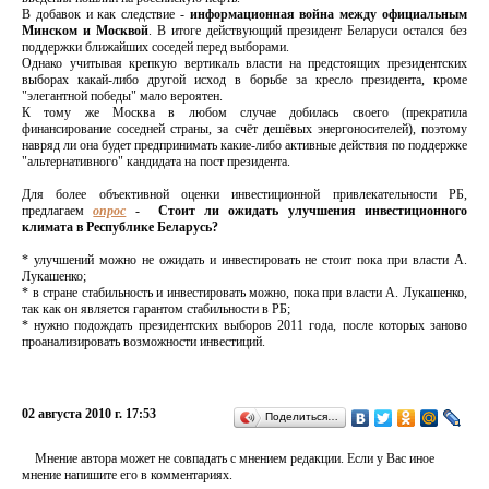
В добавок и как следствие -
информационная война между официальным
Минском и Москвой
. В итоге действующий президент Беларуси остался без
поддержки ближайших соседей перед выборами.
Однако учитывая крепкую вертикаль власти на предстоящих президентских
выборах какай-либо другой исход в борьбе за кресло президента, кроме
"элегантной победы" мало вероятен.
К тому же Москва в любом случае добилась своего (прекратила
финансирование соседней страны, за счёт дешёвых энергоносителей), поэтому
навряд ли она будет предпринимать какие-либо
активные
действия по поддержке
"альтернативного" кандидата на пост президента.
Для более объективной оценки инвестиционной привлекательности РБ,
предлагаем
опроc
-
Стоит ли ожидать улучшения инвестиционного
климата в Республике Беларусь?
* улучшений можно не ожидать и инвестировать не стоит пока при власти А.
Лукашенко;
* в стране стабильность и инвестировать можно, пока при власти А. Лукашенко,
так как он является гарантом стабильности в РБ;
* нужно подождать президентских выборов 2011 года, после которых заново
проанализировать возможности инвестиций.
02 августа 2010 г. 17:53
Поделиться…
Мнение автора может не совпадать с мнением редакции. Если у Вас иное
мнение напишите его в комментариях.