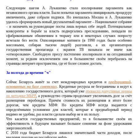
Следующим шагом А. Лукашенко стало изолирование парламента как
независимого органа власти. Были попытки парламента инициировать процедуру
импичмента, даже собрали подписи. Но вмешалась Москва и А. Лукашенко
удалось сформировать новый двухпалатный парламент – Национальное собрание
– и назначить на руководящие посты лишь верных себе людей. Потенциальные
конкуренты в борьбе за власть подвергались преследованию, попадали по
сфабрикованным обвинениям в тюрьму или в некоторых случаях попросту
исчезали без вести. Оппозиционные митинги (в 1990 годах были особенно
массовыми, собирая тысячи людей) разгоняли, а их организаторов
государственная пропаганда с экранов ТВ называла не иначе как
«отморозками». Свободную прессу постепенно изолировали и на сегодняшний
момент, за редким исключением она в большинстве своём перебралась на
страницы интернет-пространства, где её более сложно достать.
За полгода до времени "ч"
Сейчас Беларусь живёт за счет международных кредитов и
предприятий,
основанных на базе советских
. Кредитные ресурсы не безграничны и ведут к
накоплению государственного долга, который уже
превысил допустимые нормы
по методике МБРР
, а руководство страны продолжает увеличивать долг за счёт
размещения евробондов. Причём стоимость их размещения в итоге более
дорогая, чем кредиты МВФ. Но кредиты МВФ всегда выдаются с
определёнными условиями для властей, которые в предвыборный период
видимо не удобны, раз власти сделали выбор не в их пользу.
Что касается государственных предприятий, то в большинстве своём их
эффективность в будущем вызывает большое сомнение на фоне удорожания
энергоносителей.
С 2010 года бюджет Беларуси лишился значительной части доходов, после
введения пошлин на российскую нефть.