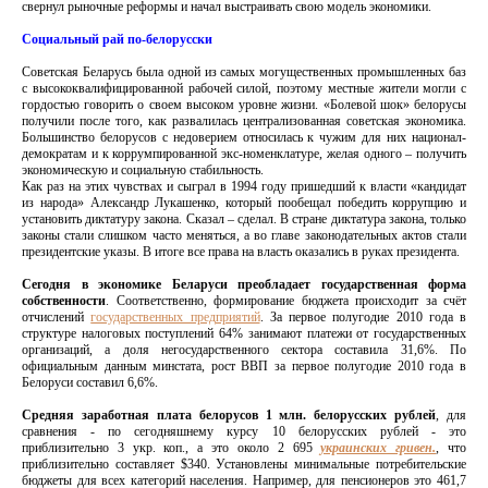
свернул рыночные реформы и начал выстраивать свою модель экономики.
Социальный рай по-белорусски
Советская Беларусь была одной из самых могущественных промышленных баз
с высококвалифицированной рабочей силой, поэтому местные жители могли с
гордостью говорить о своем высоком уровне жизни. «Болевой шок» белорусы
получили после того, как развалилась централизованная советская экономика.
Большинство белорусов с недоверием относилась к чужим для них национал-
демократам и к коррумпированной экс-номенклатуре, желая одного – получить
экономическую и социальную стабильность.
Как раз на этих чувствах и сыграл в 1994 году пришедший к власти «кандидат
из народа» Александр Лукашенко, который пообещал победить коррупцию и
установить диктатуру закона. Сказал – сделал. В стране диктатура закона, только
законы стали слишком часто меняться, а во главе законодательных актов стали
президентские указы. В итоге все права на власть оказались в руках президента.
Сегодня в экономике Беларуси преобладает государственная форма
собственности
. Соответственно, формирование бюджета происходит за счёт
отчислений
государственных предприятий
. За первое полугодие 2010 года в
структуре налоговых поступлений 64% занимают платежи от государственных
организаций, а доля негосударственного сектора составила 31,6%. По
официальным данным минстата, рост ВВП за первое полугодие 2010 года в
Белоруси составил 6,6%.
Средняя заработная плата белорусов 1 млн. белорусских рублей
, для
сравнения - по сегодняшнему курсу 10 белорусских рублей - это
приблизительно 3 укр. коп., а это около 2 695
украинских гривен.
, что
приблизительно составляет $340. Установлены минимальные потребительские
бюджеты для всех категорий населения. Например, для пенсионеров это 461,7