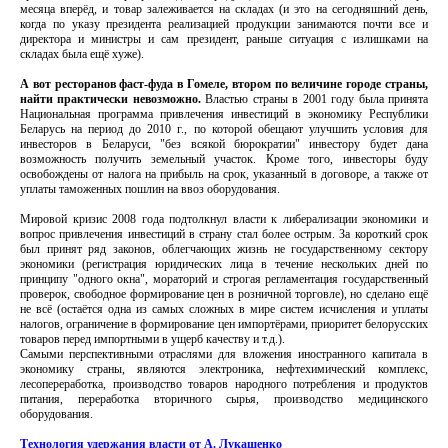
месяца вперёд, и товар залеживается на складах (и это на сегодняшний день,
когда по указу президента реализацией продукции занимаются почти все и
директора и министры и сам президент, раньше ситуация с излишками на
складах была ещё хуже).
А вот ресторанов фаст-фуда в Гомеле, втором по величине городе страны,
найти практически невозможно.
Властью страны в 2001 году была принята
Национальная программа привлечения инвестиций в экономику Республики
Беларусь на период до 2010 г., по которой обещают улучшить условия для
инвесторов в Беларуси, "без всякой бюрократии" инвестору будет дана
возможность получить земельный участок. Кроме того, инвесторы буду
освобождены от налога на прибыль на срок, указанный в договоре, а также от
уплаты таможенных пошлин на ввоз оборудования.
Мировой кризис 2008 года подтолкнул власти к либерализации экономики и
вопрос привлечения инвестиций в страну стал более острым. За короткий срок
был принят ряд законов, облегчающих жизнь не государственному сектору
экономики (регистрация юридических лица в течение нескольких дней по
принципу "одного окна", мораторий и строгая регламентация государственный
проверок, свободное формирование цен в розничной торговле), но сделано ещё
не всё (остаётся одна из самых сложных в мире систем исчисления и уплаты
налогов, ограничение в формирование цен импортёрами, приоритет белорусских
товаров перед импортными в ущерб качеству и т.д.).
Самыми перспективными отраслями для вложения иностранного капитала в
экономику страны, являются электроника, нефтехимический комплекс,
лесопереработка, производство товаров народного потребления и продуктов
питания, переработка вторичного сырья, производство медицинского
оборудования.
Технология удержания власти от А. Лукашенко