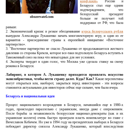
конфликт»
России и
Беларуси стал еще одним
подтверждением, что
белорусский президент
obozrevatel.com
больше не получает той
поддержки от РФ, что была
раньше.
2. Экономический кризис и резкое обесценивание
курса белорусского рубля
вынудили Александра Лукашенко начать многовекторную игру, и один из ее
вариантов - присоединение страны к европейкой инициативе «Восточное
партнерство».
3. "Восточное партнерство не спасло Лукашенко от продолжавшегося жесткого
давления со стороны Кремля, которое все-таки подтолкнуло Беларусь вступить в
Таможенный союз на пока что невыгодных для нее условиях.
4. Эксперты твердят в один голос, что Москва уже сделала ставку на смену
режима в Беларуси.
Лабиринт, в котором А. Лукашенку приходится проявлять искусство
эквилибристики, чтобы вести страну далее. Куда? Как?
Какие перспективы
могут открыться или, наоборот, закрыться перед инвесторами - эти вопросы
становятся актуальными для инвесторов сейчас еще сильнее, чем были вчера.
Беларусь и национальная идея
Процесс национального возрождения в Беларуси, начавшийся еще в 1980-х
годах, происходил параллельно с украинским, иногда даже с опережением.
После борьбы за независимость белорусские национал-демократы (как и их
украинские коллеги) очень быстро проиграли власть номенклатуре во главе с
Вячеславом Кебичем. Но уже в 1994 году на президентских выборах в Беларуси
побеждает директор совхоза Александр Лукашенко, который впоследствии