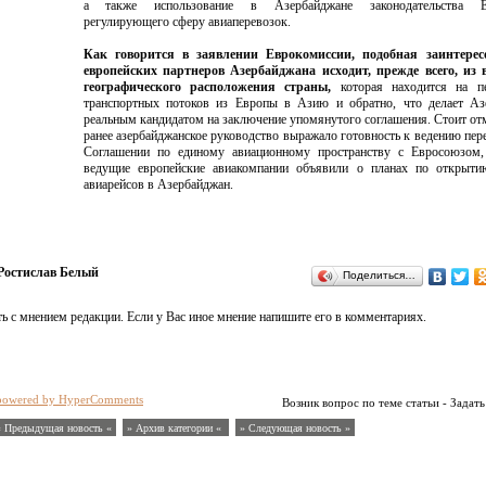
а также использование в Азербайджане законодательства Ев
регулирующего сферу авиаперевозок.
Как говорится в заявлении Еврокомиссии, подобная заинтерес
европейских партнеров Азербайджана исходит, прежде всего, из 
географического расположения страны,
которая находится на пе
транспортных потоков из Европы в Азию и обратно, что делает Аз
реальным кандидатом на заключение упомянутого соглашения. Стоит отм
ранее азербайджанское руководство выражало готовность к ведению пер
Соглашении по единому авиационному пространству с Евросоюзом,
ведущие европейские авиакомпании объявили о планах по открыт
авиарейсов в Азербайджан.
Ростислав Белый
Поделиться…
ь с мнением редакции. Если у Вас иное мнение напишите его в комментариях.
powered by HyperComments
Возник вопрос по теме статьи - Задать
« Предыдущая новость «
» Архив категории «
» Следующая новость »