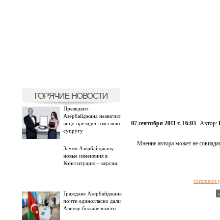
ГОРЯЧИЕ НОВОСТИ
Президент
Азербайджана назначил
07 сентября 2011 г. 16:03
Автор:
вице-президентом свою
супругу
Мнение автора может не совпадат
Зачем Азербайджану
новые изменения в
Конституцию – версии
comments 
Граждане Азербайджана
почти единогласно дали
Алиеву больше власти