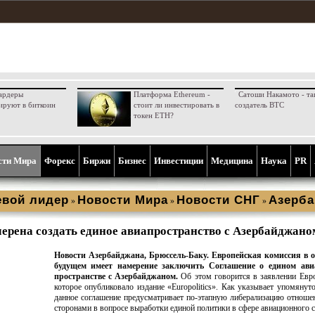
ардеры
Платформа Ethereum -
Сатоши Накамото - та
ируют в биткоин
стоит ли инвестировать в
создатель BTC
токен ETH?
сти Мира
Форекс
Биржи
Бизнес
Инвестиции
Медицина
Наука
PR
вой лидер
Новости Мира
Новости СНГ
Азерб
»
»
»
ерена создать единое авиапространство с Азербайджано
Новости Азербайджана, Брюссель-Баку. Европейская комиссия в 
будущем имеет намерение заключить Соглашение о едином ав
пространстве с Азербайджаном.
Об этом говорится в заявлении Евр
которое опубликовало издание «Europolitics». Как указывает упомянуто
данное соглашение предусматривает по-этапную либерализацию отнош
сторонами в вопросе выработки единой политики в сфере авиационного 