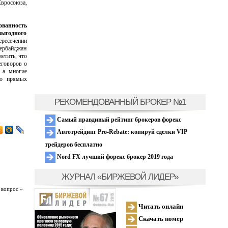
росоюза,
ованность
выгодного
ресечении
ербайджан
етить, что
еговоров о
 а многие
ию прямых
РЕКОМЕНДОВАННЫЙ БРОКЕР №1
Самый правдивый рейтинг брокеров форекс
Автотрейдинг Pro-Rebate: копируй сделки VIP
трейдеров бесплатно
Nord FX лучший форекс брокер 2019 года
ЖУРНАЛ «БИРЖЕВОЙ ЛИДЕР»
 вопрос »
Читать онлайн
Скачать номер