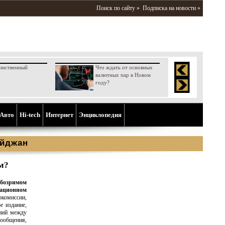
Поиск по сайту »
Подписка на новости »
инственный
Что ждать от основных
валютных пар в Новом
году?
Aвто
Hi-tech
Интернет
Энциклопедия
айджан
м?
обозримом
иационном
окомиссии,
е издание,
ений между
сообщения,