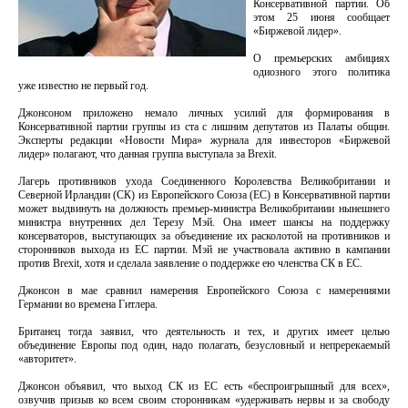
Консервативной партии. Об
этом 25 июня сообщает
«Биржевой лидер».
О премьерских амбициях
одиозного этого политика
уже известно не первый год.
Джонсоном приложено немало личных усилий для формирования в
Консервативной партии группы из ста с лишним депутатов из Палаты общин.
Эксперты редакции «Новости Мира» журнала для инвесторов «Биржевой
лидер» полагают, что данная группа выступала за Brexit.
Лагерь противников ухода Соединенного Королевства Великобритании и
Северной Ирландии (СК) из Европейского Союза (ЕС) в Консервативной партии
может выдвинуть на должность премьер-министра Великобритании нынешнего
министра внутренних дел Терезу Мэй. Она имеет шансы на поддержку
консерваторов, выступающих за объединение их расколотой на противников и
сторонников выхода из ЕС партии. Мэй не участвовала активно в кампании
против Brexit, хотя и сделала заявление о поддержке ею членства СК в ЕС.
Джонсон в мае сравнил намерения Европейского Союза с намерениями
Германии во времена Гитлера.
Британец тогда заявил, что деятельность и тех, и других имеет целью
объединение Европы под один, надо полагать, безусловный и непререкаемый
«авторитет».
Джонсон объявил, что выход СК из ЕС есть «беспроигрышный для всех»,
озвучив призыв ко всем своим сторонникам «удерживать нервы и за свободу