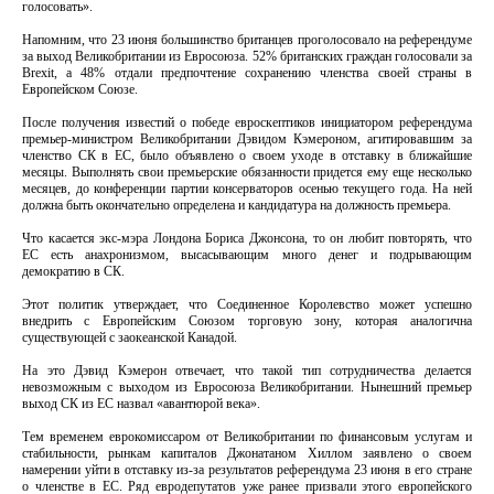
голосовать».
Напомним, что 23 июня большинство британцев проголосовало на референдуме
за выход Великобритании из Евросоюза. 52% британских граждан голосовали за
Brexit, а 48% отдали предпочтение сохранению членства своей страны в
Европейском Союзе.
После получения известий о победе евроскептиков инициатором референдума
премьер-министром Великобритании Дэвидом Кэмероном, агитировавшим за
членство СК в ЕС, было объявлено о своем уходе в отставку в ближайшие
месяцы. Выполнять свои премьерские обязанности придется ему еще несколько
месяцев, до конференции партии консерваторов осенью текущего года. На ней
должна быть окончательно определена и кандидатура на должность премьера.
Что касается экс-мэра Лондона Бориса Джонсона, то он любит повторять, что
ЕС есть анахронизмом, высасывающим много денег и подрывающим
демократию в СК.
Этот политик утверждает, что Соединенное Королевство может успешно
внедрить с Европейским Союзом торговую зону, которая аналогична
существующей с заокеанской Канадой.
На это Дэвид Кэмерон отвечает, что такой тип сотрудничества делается
невозможным с выходом из Евросоюза Великобритании. Нынешний премьер
выход СК из ЕС назвал «авантюрой века».
Тем временем еврокомиссаром от Великобритании по финансовым услугам и
стабильности, рынкам капиталов Джонатаном Хиллом заявлено о своем
намерении уйти в отставку из-за результатов референдума 23 июня в его стране
о членстве в ЕС. Ряд евродепутатов уже ранее призвали этого европейского