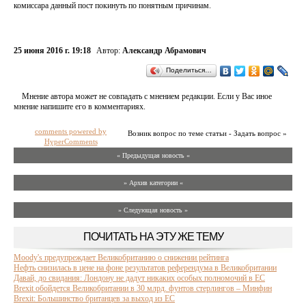
комиссара данный пост покинуть по понятным причинам.
25 июня 2016 г. 19:18
Автор:
Александр Абрамович
Поделиться…
Мнение автора может не совпадать с мнением редакции. Если у Вас иное
мнение напишите его в комментариях.
comments powered by
Возник вопрос по теме статьи - Задать вопрос »
HyperComments
« Предыдущая новость «
» Архив категории «
» Следующая новость »
ПОЧИТАТЬ НА ЭТУ ЖЕ ТЕМУ
Moody's предупреждает Великобританию о снижении рейтинга
Нефть снизилась в цене на фоне результатов референдума в Великобритании
Давай, до свидания: Лондону не дадут никаких особых полномочий в ЕС
Brexit обойдется Великобритании в 30 млрд. фунтов стерлингов – Минфин
Brexit: Большинство британцев за выход из ЕС