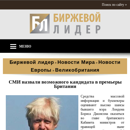
Поиск по сайту »
МЕНЮ
Биржевой лидер
Новости Мира
Новости
»
»
Европы
Великобритания
»
СМИ назвали возможного кандидата в премьеры
Британии
Средства массовой
информации и букмекеры
оценивают высоко шансы
бывшего мэра Лондона
Бориса Джонсона оказаться
во главе британского
Кабинета министров от
правящей ныне