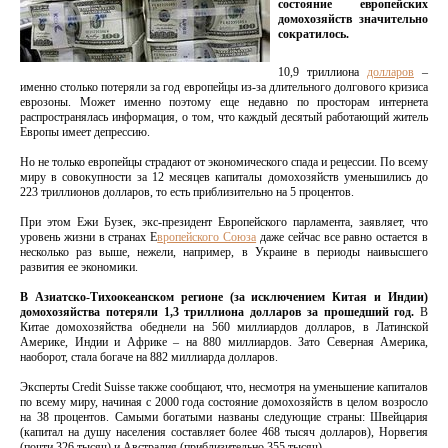
состояние европейских
домохозяйств значительно
сократилось.
10,9 триллиона
долларов
–
именно столько потеряли за год европейцы из-за длительного долгового кризиса
еврозоны. Может именно поэтому еще недавно по просторам интернета
распространялась информация, о том, что каждый десятый работающий житель
Европы имеет депрессию.
Но не только европейцы страдают от экономического спада и рецессии. По всему
миру в совокупности за 12 месяцев капиталы домохозяйств уменьшились до
223 триллионов долларов, то есть приблизительно на 5 процентов.
При этом Ежи Бузек, экс-президент Европейского парламента, заявляет, что
уровень жизни в странах Е
вропейского Союза
даже сейчас все равно остается в
несколько раз выше, нежели, например, в Украине в периоды наивысшего
развития ее экономики.
В Азиатско-Тихоокеанском регионе (за исключением Китая и Индии)
домохозяйства потеряли 1,3 триллиона долларов за прошедший год.
В
Китае домохозяйства обеднели на 560 миллиардов долларов, в Латинской
Америке, Индии и Африке – на 880 миллиардов. Зато Северная Америка,
наоборот, стала богаче на 882 миллиарда долларов.
Эксперты Credit Suisse также сообщают, что, несмотря на уменьшение капиталов
по всему миру, начиная с 2000 года состояние домохозяйств в целом возросло
на 38 процентов. Самыми богатыми названы следующие страны: Швейцария
(капитал на душу населения составляет более 468 тысяч долларов), Норвегия
(почти 326 тысяч) и Австралия (приблизительно 355 тысяч).