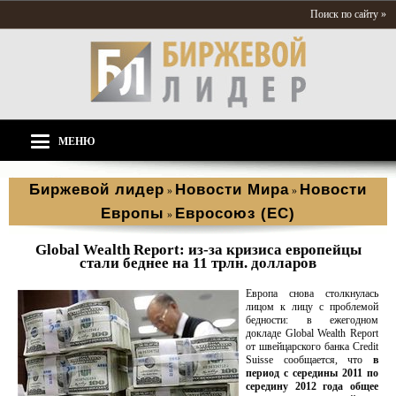
Поиск по сайту »
МЕНЮ
Биржевой лидер
Новости Мира
Новости
»
»
Европы
Евросоюз (ЕС)
»
Global Wealth Report: из-за кризиса европейцы
стали беднее на 11 трлн. долларов
Европа снова столкнулась
лицом к лицу с проблемой
бедности: в ежегодном
докладе Global Wealth Report
от швейцарского банка Credit
Suisse сообщается, что
в
период с середины 2011 по
середину 2012 года общее