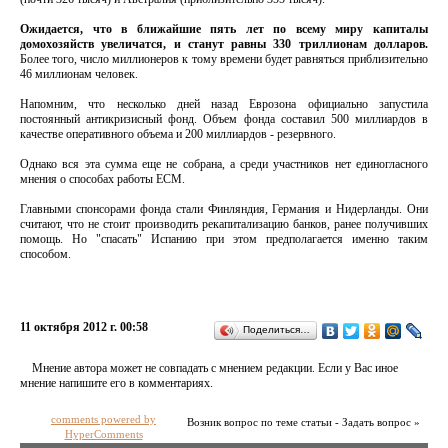
Ожидается, что в ближайшие пять лет по всему миру капиталы
домохозяйств увеличатся, и станут равны 330 триллионам долларов.
Более того, число миллионеров к тому времени будет равняться приблизительно
46 миллионам человек.
Напомним, что несколько дней назад Еврозона официально запустила
постоянный антикризисный фонд. Объем фонда составил 500 миллиардов в
качестве оперативного объема и 200 миллиардов - резервного.
Однако вся эта сумма еще не собрана, а среди участников нет единогласного
мнения о способах работы ЕСМ.
Главными спонсорами фонда стали Финляндия, Германия и Нидерланды. Они
считают, что не стоит производить рекапитализацию банков, ранее получивших
помощь. Но "спасать" Испанию при этом предполагается именно таким
способом.
11 октября 2012 г. 00:58
Поделиться…
Мнение автора может не совпадать с мнением редакции. Если у Вас иное
мнение напишите его в комментариях.
comments powered by
Возник вопрос по теме статьи - Задать вопрос »
HyperComments