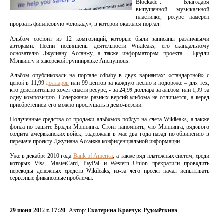
Blockade". Благодаря
выпущенной музыкальной
пластинке, ресурс намерен
прорвать финансовую «блокаду», в которой оказался портал.
Альбом состоит из 12 композиций, которые были записаны различными
авторами. Песни посвящены деятельности Wikileaks, его скандальному
основателю Джулиану Ассанжу, а также информаторам проекта - Брэдли
Мэннингу и хакерской группировке Anonymous.
Альбом опубликовали на портале cdbaby в двух вариантах: «стандартной» с
ценой в 11,99
долларов
или 99 центов за каждую песню и подороже – для тех,
кто действительно хочет спасти ресурс, - за 24,99 доллара за альбом или 1,99 за
одну композицию. Содержание разных версий альбома не отличается, а перед
приобретением его можно прослушать в демо-версии.
Полученные средства от продажи альбомов пойдут на счета Wikileaks, а также
фонда по защите Брэдли Мэннинга. Стоит напомнить, что Мэннинга, рядового
солдата американских войск, задержали в мае два года назад по обвинению в
передаче проекту Джулиана Ассанжа конфиденциальной информации.
Уже в декабре 2010 года
Bank of America
, а также ряд платежных систем, среди
которых Visa, MasterCard, PayPal и Western Union прекратили проводить
переводы денежных средств Wikileaks, из-за чего проект начал испытывать
серьезные финансовые проблемы.
29 июня 2012 г. 17:20
Автор:
Екатерина Кравчук-Рудомёткина