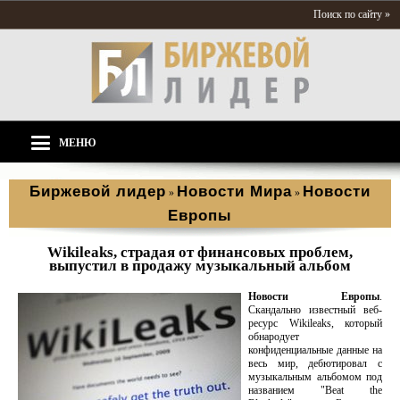
Поиск по сайту »
МЕНЮ
Биржевой лидер
Новости Мира
Новости
»
»
Европы
Wikileaks, страдая от финансовых проблем,
выпустил в продажу музыкальный альбом
Новости Европы
.
Скандально известный веб-
ресурс Wikileaks, который
обнародует
конфиденциальные данные на
весь мир, дебютировал с
музыкальным альбомом под
названием "Beat the