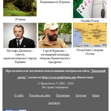
Недвижимость Израиля
29 июня
Онлайн-Покер
Республика Северная
Мустафа Джемилев -
Сергей Кривонос –
Осетия
совесть
легендарный командир
крымскотатарского народа
обороны Краматорского
Украины
аэродрома
При полном или частичном использовании материалов сайта
"Биржевой
лидер"
ссылка на
http://www.profi-forex.org
обязательна.
© Masterforex-V 2005 - 2024
Все права защищены.
О сайте
Реклама на сайте
Партнерам
Авторам
Наши
контакты