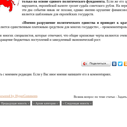
только на основе единого политического фундамента.
Если же его ц
нарушится, европейской валюте грозит судьба советского рубля. На пер
эти два события никак не похожи, однако именно крушение финансов
является шаблонным для европейских государств.
«Именно разрушение политического единства и приводит к кра
является единственным платежным средством для многих государств», - прокомментирова
я многих специалистов, которые отмечают, что общие кризисные черты являются оче
окращение бюджетных поступлений и замедленный экономический рост.
Поделиться…
ь с мнением редакции. Если у Вас иное мнение напишите его в комментариях.
powered by HyperComments
Возник вопрос по теме статьи - Задать
« Предыдущая новость «
» Архив категории «
» Следующая новость »