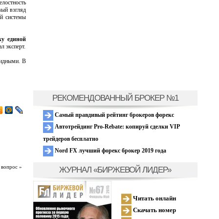
елостность
вый взгляд
ой системы
ху единой
л эксперт.
видными. В
РЕКОМЕНДОВАННЫЙ БРОКЕР №1
Самый правдивый рейтинг брокеров форекс
Автотрейдинг Pro-Rebate: копируй сделки VIP
трейдеров бесплатно
Nord FX лучший форекс брокер 2019 года
 вопрос »
ЖУРНАЛ «БИРЖЕВОЙ ЛИДЕР»
Читать онлайн
Скачать номер