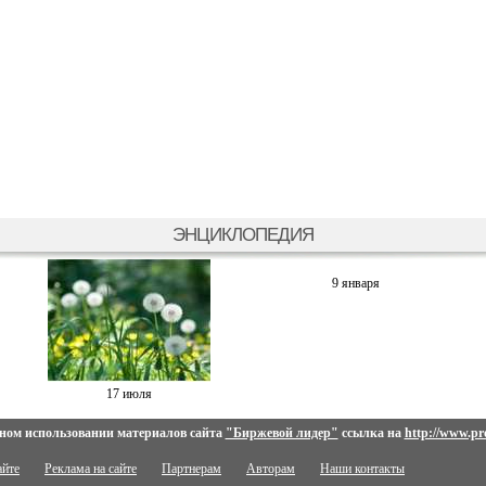
ЭНЦИКЛОПЕДИЯ
9 января
17 июля
ном использовании материалов сайта
"Биржевой лидер"
ссылка на
http://www.pro
айте
Реклама на сайте
Партнерам
Авторам
Наши контакты