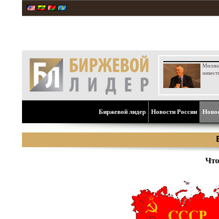
Милли
инвест
Биржевой лидер
Новости России
Ново
Что