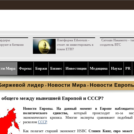
ардеры
Платформа Ethereum -
Сатоши Накамото - та
ируют в биткоин
стоит ли инвестировать в
создатель BTC
токен ETH?
сти Мира
Форекс
Биржи
Бизнес
Инвестиции
Медицина
Наука
PR
Биржевой лидер
Новости Мира
Новости Европ
»
»
 общего между нынешней Европой и СССР?
Новости Европы.
На данный момент в Европе наблюдаетс
политического единства,
который происходит из-за наст
экономического кризиса. Многие эксперты сравнивают подобный
расколом
СССР
.
Как полагает старший экономист HSBC
Стивен Кинг, евро может