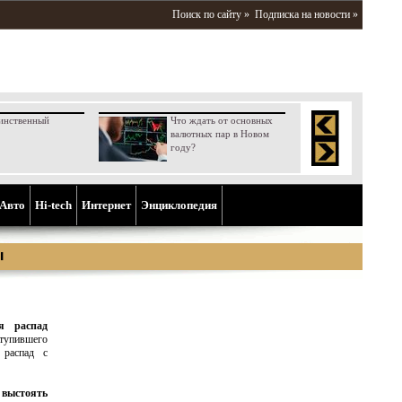
Поиск по сайту »
Подписка на новости »
инственный
Что ждать от основных
валютных пар в Новом
году?
Aвто
Hi-tech
Интернет
Энциклопедия
ы
я распад
упившего
 распад с
 выстоять