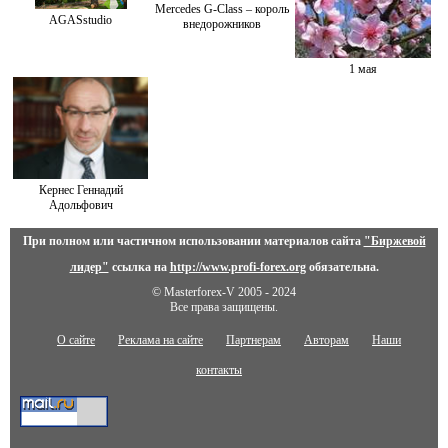
Mercedes G-Class – король
AGASstudio
внедорожников
1 мая
Кернес Геннадий
Адольфович
При полном или частичном использовании материалов сайта
"Биржевой
лидер"
ссылка на
http://www.profi-forex.org
обязательна.
© Masterforex-V 2005 - 2024
Все права защищены.
О сайте
Реклама на сайте
Партнерам
Авторам
Наши
контакты