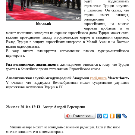
будет поддерживать
стремление Турции вступить
в Евросоюз. Он сказал, что
страна имеет взгляды,
совпадающие с
европейскими, на многие
bbc.co.uk
мировые проблемы и не
может постоянно находится на окраине европейского дома. Турция может стать
важным проводником между мусульманским миром и западными странами.
Вклад Турции в защиту европейских интересов в Малой Азии и на Востоке
нельзя недооценивать.
В ходе визита планируется согласование планов турецко-английского
партнерства.
Ряд независимых аналитиков
с скептицизмом относятся к тому, что Турции
удастся в ближайшее время стать членом Европейского союза.
Аналитическая служба международной Академии
трейдинга
Maseterforex-
V
считает, что поддержка Великобритании может существенно улучшить
перспективы вступления Турции в ЕС.
28 июля 2010 г. 12:13
Автор:
Андрей Верещагин
Поделиться…
Мнение автора может не совпадать с мнением редакции. Если у Вас иное
мнение напишите его в комментариях.