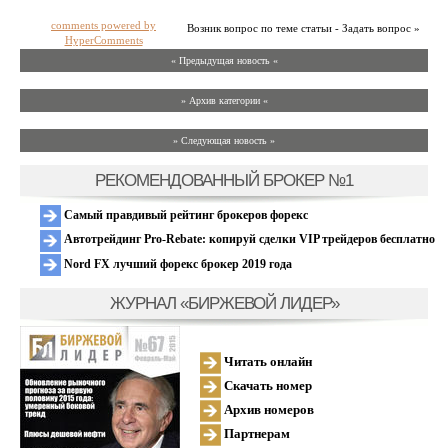
comments powered by
Возник вопрос по теме статьи - Задать вопрос »
HyperComments
« Предыдущая новость «
» Архив категории «
» Следующая новость »
РЕКОМЕНДОВАННЫЙ БРОКЕР №1
Самый правдивый рейтинг брокеров форекс
Автотрейдинг Pro-Rebate: копируй сделки VIP трейдеров бесплатно
Nord FX лучший форекс брокер 2019 года
ЖУРНАЛ «БИРЖЕВОЙ ЛИДЕР»
Читать онлайн
Скачать номер
Архив номеров
Партнерам