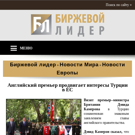
Поиск по сайту »
МЕНЮ
Биржевой лидер
Новости Мира
Новости
»
»
Европы
Английский премьер продвигает интересы Турции
в ЕС
Визит премьер–министра
Британии Дэвида
Камерона
в Турцию
ознаменован знаковым
заявлением главы
английского правительства.
Дэвид Камерон сказал,
что