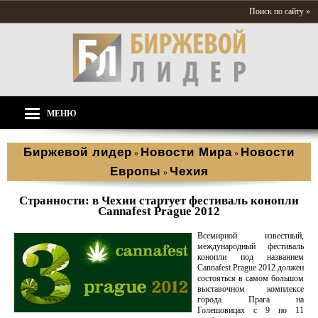
Поиск по сайту »
МЕНЮ
Биржевой лидер
Новости Мира
Новости
»
»
Европы
Чехия
»
Странности: в Чехии стартует фестиваль конопли
Cannafest Prague 2012
Всемирной известный,
международный фестиваль
конопли под названием
Cannafest Prague 2012 должен
состояться в самом большом
выставочном комплексе
города Прага на
Голешовицах с 9 по 11