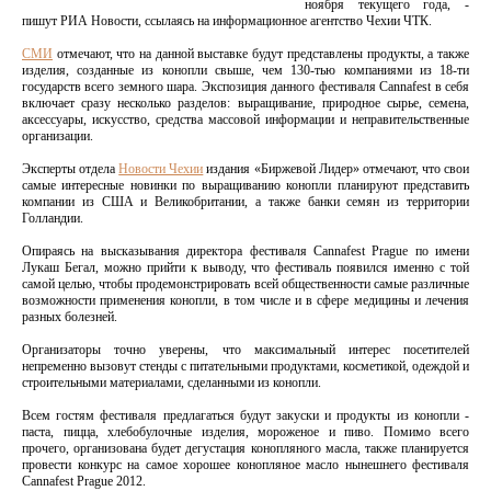
ноября текущего года, -
пишут РИА Новости, ссылаясь на информационное агентство Чехии ЧТК.
СМИ
отмечают, что на данной выставке будут представлены продукты, а также
изделия, созданные из конопли свыше, чем 130-тью компаниями из 18-ти
государств всего земного шара. Экспозиция данного фестиваля Cannafest в себя
включает сразу несколько разделов: выращивание, природное сырье, семена,
аксессуары, искусство, средства массовой информации и неправительственные
организации.
Эксперты отдела
Новости Чехии
издания «Биржевой Лидер» отмечают, что свои
самые интересные новинки по выращиванию конопли планируют представить
компании из США и Великобритании, а также банки семян из территории
Голландии.
Опираясь на высказывания директора фестиваля Cannafest Prague по имени
Лукаш Бегал, можно прийти к выводу, что фестиваль появился именно с той
самой целью, чтобы продемонстрировать всей общественности самые различные
возможности применения конопли, в том числе и в сфере медицины и лечения
разных болезней.
Организаторы точно уверены, что максимальный интерес посетителей
непременно вызовут стенды с питательными продуктами, косметикой, одеждой и
строительными материалами, сделанными из конопли.
Всем гостям фестиваля предлагаться будут закуски и продукты из конопли -
паста, пицца, хлебобулочные изделия, мороженое и пиво. Помимо всего
прочего, организована будет дегустация конопляного масла, также планируется
провести конкурс на самое хорошее конопляное масло нынешнего фестиваля
Cannafest Prague 2012.