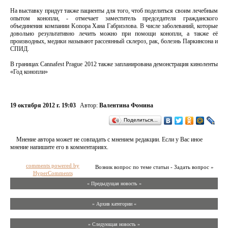
На выставку придут также пациенты для того, чтоб поделиться своим лечебным
опытом конопли, - отмечает заместитель председателя гражданского
объединения компании Konopa Хана Габриэлова. В числе заболеваний, которые
довольно результативно лечить можно при помощи конопли, а также её
производных, медики называют рассеянный склероз, рак, болезнь Паркинсона и
СПИД.
В границах Cannafest Prague 2012 также запланирована демонстрация киноленты
«Год конопли»
19 октября 2012 г. 19:03
Автор:
Валентина Фомина
Поделиться…
Мнение автора может не совпадать с мнением редакции. Если у Вас иное
мнение напишите его в комментариях.
comments powered by
Возник вопрос по теме статьи - Задать вопрос »
HyperComments
« Предыдущая новость «
» Архив категории «
» Следующая новость »