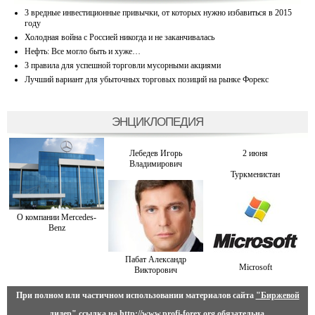
3 вредные инвестиционные привычки, от которых нужно избавиться в 2015
году
Холодная война с Россией никогда и не заканчивалась
Нефть: Все могло быть и хуже…
3 правила для успешной торговли мусорными акциями
Лучший вариант для убыточных торговых позиций на рынке Форекс
ЭНЦИКЛОПЕДИЯ
Лебедев Игорь
2 июня
Владимирович
Туркменистан
О компании Mercedes-
Benz
Пабат Александр
Microsoft
Викторович
При полном или частичном использовании материалов сайта
"Биржевой
лидер"
ссылка на
http://www.profi-forex.org
обязательна.