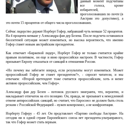
данный момент подсчитаны
все голоса, кроме
избирателей,
проголосовавших по почте (в
Австрии это допустимо), а
это почти 15 процентов от общего числа проголосовавших.
Сейчас лидерство держит Норберт Гофер, набравший чуть меньше 52 процентов.
На 4 процента меньше у Александра фан дер Белена. После подсчета оставшихся
бюллетеней ситуация может измениться, но высока вероятность, что именно
Гофер станет новым австрийским президентом.
Как отмечает «Биржевой лидер», Норберт Гофер не только считается крайне
правым политиком, он еще и явно пророссийски настроен. В частности, Гофер
призывает Европу отказаться от санкций в отношении России.
«Но почему вы забегаете вперед, если результаты могут измениться. Может
пророссийский Гофер не станет президентом?», - спросят читатели, и мы
отвечаем: «Второй претендент тоже считается пророссийским, хоть и менее
активно пророссийским, чем Гофер».
Александр фан дер Белен – потомок русского эмигранта, что, вероятно, и
накладывает отпечаток на его позицию. Он, правда, не призывает к немедленной
отмене антироссийских санкций, но считает, что Евросоюз не должен быть столь
резким с Российской Федерацией – нужен компромисс, а не конфронтация.
Норберту Гоферу – 45 лет. Он представляет «Партию свободы Австрии». На
сегодня ни в одной стране Европейского союза нет президента-ультраправого,
так что Гофер может стать первым.