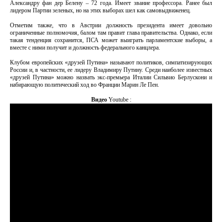
Александру фан дер Белену – 72 года. Имеет звание профессора. Ранее был
лидером Партии зеленых, но на этих выборах шел как самовыдвиженец.
Отметим также, что в Австрии должность президента имеет довольно
ограниченные полномочия, балом там правит глава правительства. Однако, если
такая тенденция сохранится, ПСА может выиграть парламентские выборы, а
вместе с ними получит и должность федерального канцлера.
Клубом европейских «друзей Путина» называют политиков, симпатизирующих
России и, в частности, ее лидеру Владимиру Путину. Среди наиболее известных
«друзей Путина» можно назвать экс-премьера Италии Сильвио Берлускони и
набирающую политический ход во Франции Марин Ле Пен.
Видео
Youtube :