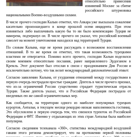
относительно принесения
извинений Москве за сбитие
российского штурмовика
национальными Военно-воздушными силами.
В числе прочего господин Калын отметил, что Анкара уже высказала сожаление
касательно произошедшего в конце прошлой осени инцидента. При этом
извиняться либо выплачивать какую бы то ни было компенсацию Турция не
намерена, подчеркнул он. В числе прочего он указал, что российский военный
самолет на момент уничтожения находился над территорией Турции.
По словам Калына, еще не время рассуждать о возможном восстановлении
отношений. В то же время он отметил, что такая возможность турецкими
властями не отвергается. Помимо всего прочего, господин Калын поделился
своим мнением относительно послания, ранее направленного Эрдоганом в
Кремль. Этот документ был отослан в связи с празднованием Дня России и
исключительно потому, что так велит международный дипломатический этикет.
Согласно заявлению Калына, от ухудшения отношений между государствами в
первую очередь пострадали простые граждане. Деятель в числе прочего признал,
что из-за ограничений России существенно страдает туристическая отрасль
Турции. Также деятель указал, что и Российская Федерация пострадала от
введенных ею же самой ограничительных мер.
Как сообщается, на территории одного из наиболее популярных турецких
курортов, Антальи, в текущем месяце рекордно низкая наполненность гостиниц.
Это обусловлено в первую очередь тем, что снизился турпоток из Российской
Федерации и ФРГ. Именно у отдыхающих из этих стран Анталья была наиболее
популярна.
Согласно сведениям телеканала «360», статистика международной воздушной
гавани этого региона демонстрирует, что на протяжении первой половины