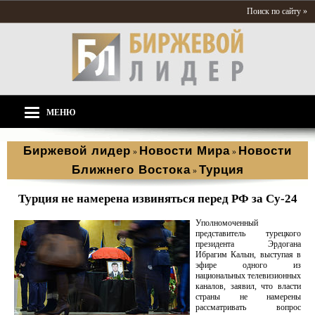
Поиск по сайту »
МЕНЮ
Биржевой лидер
Новости Мира
Новости
»
»
Ближнего Востока
Турция
»
Турция не намерена извиняться перед РФ за Су-24
Уполномоченный
представитель турецкого
президента Эрдогана
Ибрагим Калын, выступая в
эфире одного из
национальных телевизионных
каналов, заявил, что власти
страны не намерены
рассматривать вопрос