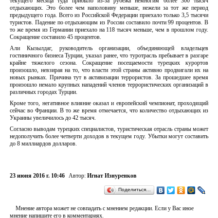
текущего месяца туда прибыло из-за рубежа немногим более 300 тысяч
отдыхающих. Это более чем наполовину меньше, нежели за тот же период
предыдущего года. Всего из Российской Федерации приехало только 3,5 тысячи
туристов. Падение по отдыхающим из России составило почти 99 процентов. В
то же время из Германии приехало на 118 тысяч меньше, чем в прошлом году.
Сокращение составило 45 процентов.
Али Кызылдаг, руководитель организации, объединяющей владельцев
гостиничного бизнеса Турции, указал ранее, что туротрасль пребывает в разгаре
крайне тяжелого сезона. Сокращение посещаемости турецких курортов
произошло, невзирая на то, что власти этой страны активно продвигали их на
новых рынках. Причина тут в активизации террористов. За прошедшее время
произошло немало крупных нападений членов террористических организаций в
различных городах Турции.
Кроме того, негативное влияние оказал и европейский чемпионат, проходящий
сейчас во Франции. В то же время отмечается, что количество отдыхающих из
Украины увеличилось до 42 тысяч.
Согласно выводам турецких специалистов, туристическая отрасль страны может
недополучить более четверти доходов в текущем году. Убытки могут составить
до 8 миллиардов долларов.
23 июня 2016 г. 10:46
Автор:
Игнат Изнуренков
Поделиться…
Мнение автора может не совпадать с мнением редакции. Если у Вас иное
мнение напишите его в комментариях.