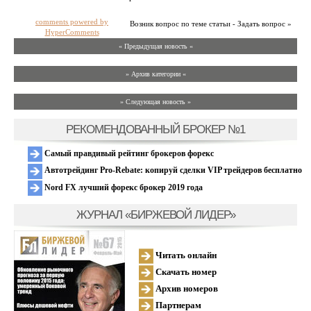
comments powered by
Возник вопрос по теме статьи - Задать вопрос »
HyperComments
« Предыдущая новость «
» Архив категории «
» Следующая новость »
РЕКОМЕНДОВАННЫЙ БРОКЕР №1
Самый правдивый рейтинг брокеров форекс
Автотрейдинг Pro-Rebate: копируй сделки VIP трейдеров бесплатно
Nord FX лучший форекс брокер 2019 года
ЖУРНАЛ «БИРЖЕВОЙ ЛИДЕР»
Читать онлайн
Скачать номер
Архив номеров
Партнерам