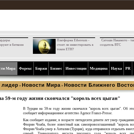
ардеры
Платформа Ethereum -
Сатоши Накамото - та
ируют в биткоин
стоит ли инвестировать в
создатель BTC
токен ETH?
сти Мира
Форекс
Биржи
Бизнес
Инвестиции
Медицина
Наука
PR
 лидер
Новости Мира
Новости Ближнего Восто
»
»
на 59-м году жизни скончался "король всех цыган"
В Турции на 59-м году жизни скончался "король всех цыган". Об эт
сообщает информационное агентство Agence France-Presse.
Как сообщает издание, в возрасте пятидесяти девяти лет умер граждан
Флорин Чоаба, более известный как самопровозглашенный "король вс
Флорин Чоаба умер в Анталии (Турция), куда отправился отдыхать вмест
семьей. Тринадцатого августа текущего года "король всех ц