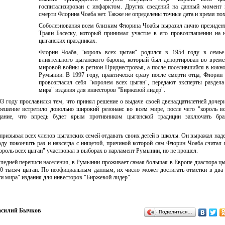
госпитализирован с инфарктом. Других сведений на данный момент 
смерти Флорина Чоаба нет. Также не определены точные дата и время по
Соболезнования всем близким Флорина Чоабы выразил лично президе
Траян Бэсеску, который принимал участие в его провозглашении на 
цыганских праздниках.
Флорин Чоаба, "король всех цыган" родился в 1954 году в семье
влиятельного цыганского барона, который был депортирован во врем
мировой войны в регион Приднестровья, а после поселившийся в южн
Румынии. В 1997 году, практически сразу после смерти отца, Флорин
провозгласил себя "королем всех цыган", передают эксперты раздел
мира" издания для инвесторов "Биржевой лидер".
 году прославился тем, что принял решение о выдаче своей двенадцатилетней дочер
 решение встретило довольно широкий резонанс во всем мире, после чего "король в
ание, что впредь будет ярым противником цыганской традиции заключать бр
ризывал всех членов цыганских семей отдавать своих детей в школы. Он выражал наде
оду покончить раз и навсегда с нищетой, причиной которой сам Флорин Чоаба считал 
король всех цыган" участвовал в выборах в парламент Румынии, но не прошел.
едней переписи населения, в Румынии проживает самая большая в Европе диаспора цы
00 тысяч цыган. По неофициальным данным, их число может достигать отметки в два
и мира" издания для инвесторов "Биржевой лидер".
асилий Бычков
Поделиться…