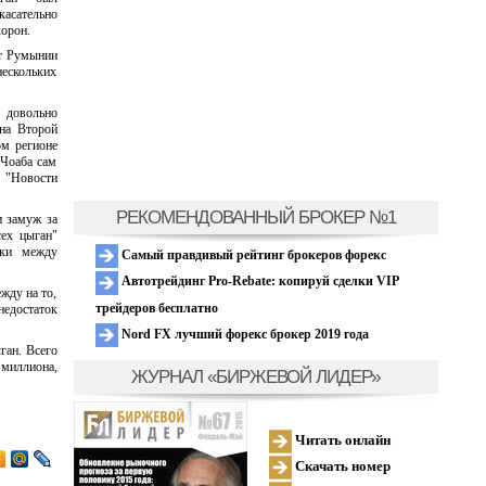
касательно
хорон.
нт Румынии
нескольких
 довольно
ена Второй
ом регионе
 Чоаба сам
а "Новости
РЕКОМЕНДОВАННЫЙ БРОКЕР №1
и замуж за
сех цыган"
аки между
Самый правдивый рейтинг брокеров форекс
Автотрейдинг Pro-Rebate: копируй сделки VIP
жду на то,
трейдеров бесплатно
недостаток
Nord FX лучший форекс брокер 2019 года
ган. Всего
 миллиона,
ЖУРНАЛ «БИРЖЕВОЙ ЛИДЕР»
Читать онлайн
Скачать номер