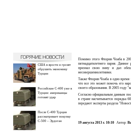
ГОРЯЧИЕ НОВОСТИ
Помимо этого Флорин Чоаба в 2003
пятнадцатилетнего парня. Данное
США в ярости и грозят
признал свою вину и дал обещ
обрушить экономику
несовершеннолетними.
Турции
Также Флорин Чоаба в одно время п
что все это может помочь его нар
своего образования. В 2005 году "
Российские С-400 уже в
Турции: американцы
Согласно официальным данным посл
готовят удар
в стране насчитывается порядка 6
передают эксперты раздела "Новост
После С-400 Турция
рассматривает покупку
С-500 – Эрдоган
19 августа 2013 г. 10:10
Автор:
В