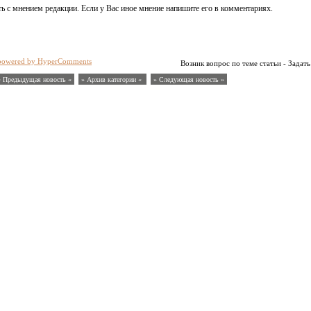
ь с мнением редакции. Если у Вас иное мнение напишите его в комментариях.
powered by HyperComments
Возник вопрос по теме статьи - Задать
« Предыдущая новость «
» Архив категории «
» Следующая новость »