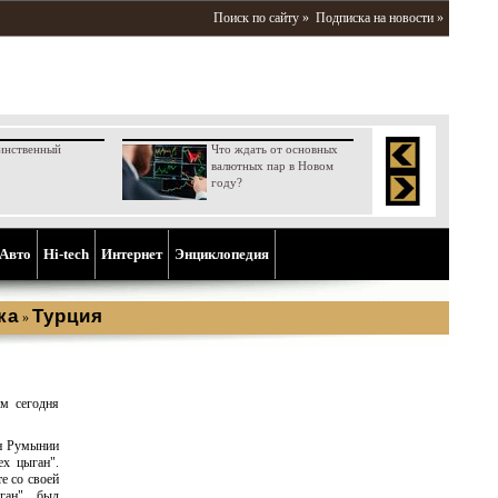
Поиск по сайту »
Подписка на новости »
инственный
Что ждать от основных
валютных пар в Новом
году?
Aвто
Hi-tech
Интернет
Энциклопедия
ка
Турция
»
ом сегодня
ин Румынии
ех цыган".
е со своей
ыган" был