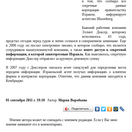
в том, что сообщал все
секретные данные
корпорации правительству
Израиля, информирует
агентство Bloomberg.
Бывший работник компании
Эллиот Доксер, которому
исполнилось 43 года,
предстал сегодня перед судом и лично сознался в совершенном шпионаже. Еще
в 2006 году он послал электронное письмо, в котором сообщил, что является
сотрудником вышеупомянутой компании, а также
имеет доступ к секретной
информации, в которой заинтересован Израиль
. Как выяснилось, секретную
информацию Докслер отправлял за крупную денежную сумму.
В 2007 году с Докслером связался агент спецслужб для определения места
передачи информации. Израильский агент получал информацию о клиентах
фирмы и контрактах корпорации. Отметим, что данная компания находится в
Кембридже.
01 сентября 2011 г. 19:10
Автор:
Мария Воробьева
Поделиться…
Мнение автора может не совпадать с мнением редакции. Если у Вас иное
мнение напишите его в комментариях.