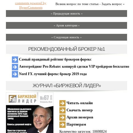
comments powered by
Возник вопрос по теме статьи - Задать вопрос »
HyperComments
« Предыдущая новость «
» Архив категории «
» Следующая новость »
РЕКОМЕНДОВАННЫЙ БРОКЕР №1
Самый правдивый рейтинг брокеров форекс
Автотрейдинг Pro-Rebate: копируй сделки VIP трейдеров бесплатно
Nord FX лучший форекс брокер 2019 года
ЖУРНАЛ «БИРЖЕВОЙ ЛИДЕР»
Читать онлайн
Скачать номер
Архив номеров
Партнерам
Количество загрузок: 10698824