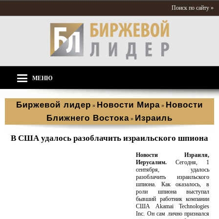
Поиск по сайту »
МЕНЮ
Биржевой лидер
Новости Мира
Новости
»
»
Ближнего Востока
Израиль
»
В США удалось разоблачить израильского шпиона
Новости Израиля,
Иерусалим.
Сегодня, 1
сентября, удалось
разоблачить израильского
шпиона. Как оказалось, в
роли шпиона выступал
бывший работник компании
США Akamai Technologies
Inc. Он сам лично признался