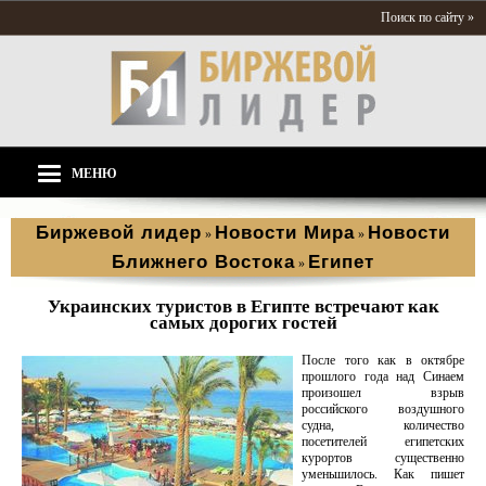
Поиск по сайту »
МЕНЮ
Биржевой лидер
Новости Мира
Новости
»
»
Ближнего Востока
Египет
»
Украинских туристов в Египте встречают как
самых дорогих гостей
После того как в октябре
прошлого года над Синаем
произошел взрыв
российского воздушного
судна, количество
посетителей египетских
курортов существенно
уменьшилось. Как пишет