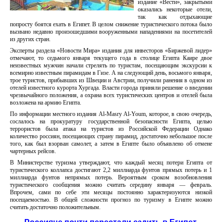
издание «Вести», закрытыми
оказались некоторые отели,
так как отдыхающие
попросту боятся ехать в Египет. В целом снижение туристического потока было
вызвано недавно произошедшими вооруженными нападениями на посетителей
из других стран.
Эксперты раздела «Новости Мира» издания для инвесторов «Биржевой лидер»
отмечают, то седьмого января текущего года в столице Египта Каире двое
неизвестных мужчин начали стрелять по туристам, посещающим экскурсии к
всемирно известным пирамидам в Гизе. А на следующий день, восьмого января,
трое туристов, прибывших из Швеции и Австрии, получили ранения в одном из
отелей известного курорта Хургада. Власти города приняли решение о введении
чрезвычайного положения, а охрана всех туристических центров и отелей была
возложена на армию Египта.
По информации местного издания Al-Masry Al-Youm, которое, в свою очередь,
сослалось на прокуратуру государственной безопасности Египта, целью
террористов была атака на туристов из Российской Федерации Однако
количество россиян, посещающих страну пирамид, достаточно небольшое после
того, как был взорван самолет, а затем в Египте было объявлено об отмене
чартерных рейсов.
В Министерстве туризма утверждают, что каждый месяц потери Египта от
туристического коллапса достигают 2,2 миллиарда фунтов прямых потерь и 1
миллиарда фунтов непрямых потерь. Вероятным сроком возобновления
туристического сообщения можно считать середину января — февраль.
Впрочем, сами по себе эти месяцы постоянно характеризуются низкой
посещаемостью. В общей сложности прогноз по туризму в Египте можно
считать достаточно положительным.