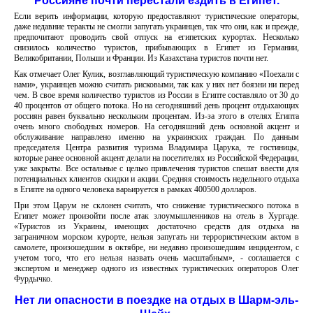
Россияне почти перестали ездить в Египет.
Если верить информации, которую предоставляют туристические операторы,
даже недавние теракты не смогли запугать украинцев, так что они, как и прежде,
предпочитают проводить свой отпуск на египетских курортах. Несколько
снизилось количество туристов, прибывающих в Египет из Германии,
Великобритании, Польши и Франции. Из Казахстана туристов почти нет.
Как отмечает Олег Кулик, возглавляющий туристическую компанию «Поехали с
нами», украинцев можно считать рисковыми, так как у них нет боязни ни перед
чем. В свое время количество туристов из России в Египте составляло от 30 до
40 процентов от общего потока. Но на сегодняшний день процент отдыхающих
россиян равен буквально нескольким процентам. Из-за этого в отелях Египта
очень много свободных номеров. На сегодняшний день основной акцент и
обслуживание направлено именно на украинских граждан. По данным
председателя Центра развития туризма Владимира Царука, те гостиницы,
которые ранее основной акцент делали на посетителях из Российской Федерации,
уже закрыты. Все остальные с целью привлечения туристов спешат ввести для
потенциальных клиентов скидки и акции. Средняя стоимость недельного отдыха
в Египте на одного человека варьируется в рамках 400500 долларов.
При этом Царум не склонен считать, что снижение туристического потока в
Египет может произойти после атак злоумышленников на отель в Хургаде.
«Туристов из Украины, имеющих достаточно средств для отдыха на
заграничном морском курорте, нельзя запугать ни террористическим актом в
самолете, произошедшим в октябре, ни недавно произошедшим инцидентом, с
учетом того, что его нельзя назвать очень масштабным», - соглашается с
экспертом и менеджер одного из известных туристических операторов Олег
Фурдычко.
Нет ли опасности в поездке на отдых в Шарм-эль-