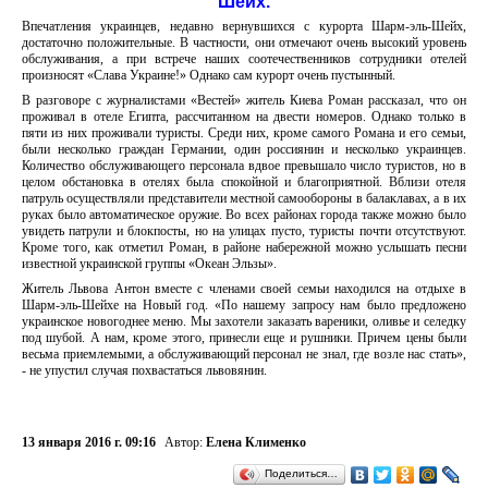
Шейх.
Впечатления украинцев, недавно вернувшихся с курорта Шарм-эль-Шейх,
достаточно положительные. В частности, они отмечают очень высокий уровень
обслуживания, а при встрече наших соотечественников сотрудники отелей
произносят «Слава Украине!» Однако сам курорт очень пустынный.
В разговоре с журналистами «Вестей» житель Киева Роман рассказал, что он
проживал в отеле Египта, рассчитанном на двести номеров. Однако только в
пяти из них проживали туристы. Среди них, кроме самого Романа и его семьи,
были несколько граждан Германии, один россиянин и несколько украинцев.
Количество обслуживающего персонала вдвое превышало число туристов, но в
целом обстановка в отелях была спокойной и благоприятной. Вблизи отеля
патруль осуществляли представители местной самообороны в балаклавах, а в их
руках было автоматическое оружие. Во всех районах города также можно было
увидеть патрули и блокпосты, но на улицах пусто, туристы почти отсутствуют.
Кроме того, как отметил Роман, в районе набережной можно услышать песни
известной украинской группы «Океан Эльзы».
Житель Львова Антон вместе с членами своей семьи находился на отдыхе в
Шарм-эль-Шейхе на Новый год. «По нашему запросу нам было предложено
украинское новогоднее меню. Мы захотели заказать вареники, оливье и селедку
под шубой. А нам, кроме этого, принесли еще и рушники. Причем цены были
весьма приемлемыми, а обслуживающий персонал не знал, где возле нас стать»,
- не упустил случая похвастаться львовянин.
13 января 2016 г. 09:16
Автор:
Елена Клименко
Поделиться…