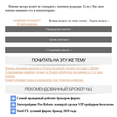
Мнение автора может не совпадать с мнением редакции. Если у Вас иное
мнение напишите его в комментариях.
comments powered by
Возник вопрос по теме статьи - Задать вопрос »
HyperComments
« Предыдущая новость «
» Архив категории «
» Следующая новость »
ПОЧИТАТЬ НА ЭТУ ЖЕ ТЕМУ
Кремль внезапно высадил в Египте большой «десант» во главе с Шойгу
Альтернатива зимнему отдыху в Египте обойдется россиянам в 1,5-2 раза
дороже
Египет отменяет визы в аэропортах для туристов-одиночек
РЕКОМЕНДОВАННЫЙ БРОКЕР №1
Самый правдивый рейтинг брокеров форекс
Автотрейдинг Pro-Rebate: копируй сделки VIP трейдеров бесплатно
Nord FX лучший форекс брокер 2019 года