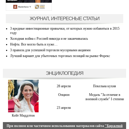
ЖУРНАЛ, ИНТЕРЕСНЫЕ СТАТЬИ
3 вредные инвестиционные привычки, от которых нужно избавиться в 2015
году
Холодная война с Россией никогда и не заканчивалась
Нефть: Все могло быть и хуже…
3 правила для успешной торговли мусорными акциями
Лучший вариант для убыточных торговых позиций на рынке Форекс
ЭНЦИКЛОПЕДИЯ
28 апреля
Пекельна кухня
Опцион
Медаль "За отличие в
военной службе" I степени
23 апреля
Кейт Миддлтон
При полном или частичном использовании материалов сайта
"Биржевой