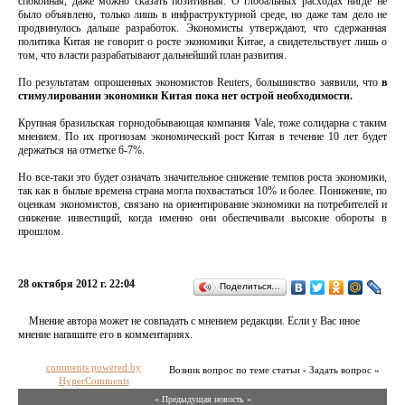
спокойная, даже можно сказать позитивная. О глобальных расходах нигде не
было объявлено, только лишь в инфраструктурной среде, но даже там дело не
продвинулось дальше разработок. Экономисты утверждают, что сдержанная
политика Китая не говорит о росте экономики Китае, а свидетельствует лишь о
том, что власти разрабатывают дальнейший план развития.
По результатам опрошенных экономистов Reuters, большинство заявили, что
в
стимулировании экономики Китая пока нет острой необходимости.
Крупная бразильская горнодобывающая компания Vale, тоже солидарна с таким
мнением. По их прогнозам экономический рост Китая в течение 10 лет будет
держаться на отметке 6-7%.
Но все-таки это будет означать значительное снижение темпов роста экономики,
так как в былые времена страна могла похвастаться 10% и более. Понижение, по
оценкам экономистов, связано на ориентирование экономики на потребителей и
снижение инвестиций, когда именно они обеспечивали высокие обороты в
прошлом.
28 октября 2012 г. 22:04
Поделиться…
Мнение автора может не совпадать с мнением редакции. Если у Вас иное
мнение напишите его в комментариях.
comments powered by
Возник вопрос по теме статьи - Задать вопрос »
HyperComments
« Предыдущая новость «