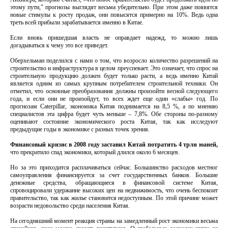
этому пути," прогнозы выглядят весьма убедительно. При этом даже появятся
новые стимулы к росту продаж, они повысятся примерно на 10%. Ведь одна
треть всей прибыли зарабатывается именно в Китае.
Если вновь пришедшая власть не оправдает надежд, то можно лишь
догадываться к чему это все приведет.
Оберхельман поделился с нами о том, что возросло количество разрешений на
строительство и инфраструктура в целом преуспевает. Это означает, что спрос на
строительную продукцию должен будет только расти, а ведь именно Китай
является одним из самых крупным потребителем строительной техники. Он
отметил, что основные преобразования должны произойти весной следующего
года, и если они не произойдут, то всех ждет еще один «слабы» год. По
прогнозам Caterpillar, экономика Китая поднимается на 8,5 %, а по мнению
специалистов эта цифра будет чуть меньше – 7,8%. Обе стороны по-разному
оценивают состояние экономического роста Китая, так как исследуют
предыдущие годы в экономике с разных точек зрения.
Финансовый кризис в 2008 году заставил Китай потратить 4 трлн юаней,
что прекратило спад экономики, который длился около 6 месяцев.
Но за это приходится расплачиваться сейчас. Большинство расходов местног
самоуправления финансируется за счет государственных банков. Большие
денежные средства, обращающиеся в финансовой системе Китая,
спровоцировали удержание высоких цен на недвижимость, что очень беспокоит
правительство, так как жилье становится недоступным. По этой причине может
возрасти недовольство среди населения Китая.
На сегодняшний момент реакция страны на замедленный рост экономики весьма