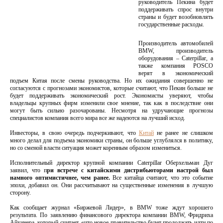
руководитель Пекина будет
поддерживать спрос внутри
страны и будет возобновлять
государственные расходы.
Производитель автомобилей
BMW, производитель
оборудования – Caterpillar, а
также компания POSCO
верят в экономический
подъем Китая после смены руководства. Но их ожидания совершенно не
согласуются с прогнозами экономистов, которые считают, что Пекин больше не
будет поддерживать экономический рост. Экономисты уверяют, чтобы
владельцы крупных фирм изменили свое мнение, так как в последствие они
могут быть сильно разочарованы. Несмотря на удручающие прогнозы
специалистов компания всего мира все же надеются на лучший исход.
Инвесторы, в свою очередь подчеркивают, что
Китай
не ранее не слишком
много делал для подъема экономики страны, он больше углублялся в политику,
но со сменой власти ситуация может коренным образом измениться.
Исполнительный директор крупной компании Caterpillar Оберхельман Дуг
заявил, что п
ри встрече с китайскими дистрибьюторами настрой был
намного оптимистичнее, чем ранее.
Все китайца считают, что это событие
эпохи, добавил он. Они рассчитывают на существенные изменения в лучшую
сторону.
Как сообщает журнал «Биржевой Лидер», в BMW тоже ждут хорошего
результата. По заявлению финансового директора компании BMW, Фридриха
Айхинера, который считает, «что новое правительство будет продолжать идти по