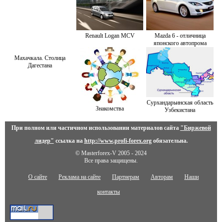
Renault Logan MCV
Mazda 6 - отличница
японского автопрома
Махачкала. Столица
Дагестана
Сурхандарьинская область
Знакомства
Узбекистана
При полном или частичном использовании материалов сайта
"Биржевой
лидер"
ссылка на
http://www.profi-forex.org
обязательна.
© Masterforex-V 2005 - 2024
Все права защищены.
О сайте
Реклама на сайте
Партнерам
Авторам
Наши
контакты