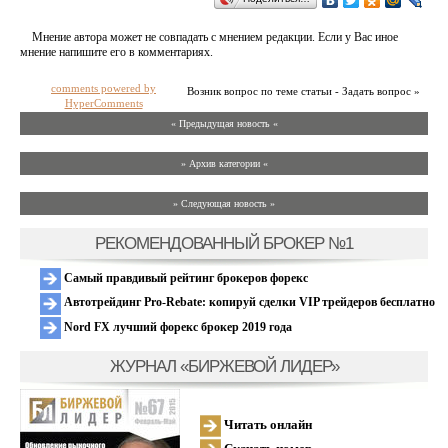
Мнение автора может не совпадать с мнением редакции. Если у Вас иное
мнение напишите его в комментариях.
comments powered by
Возник вопрос по теме статьи - Задать вопрос »
HyperComments
« Предыдущая новость «
» Архив категории «
» Следующая новость »
РЕКОМЕНДОВАННЫЙ БРОКЕР №1
Самый правдивый рейтинг брокеров форекс
Автотрейдинг Pro-Rebate: копируй сделки VIP трейдеров бесплатно
Nord FX лучший форекс брокер 2019 года
ЖУРНАЛ «БИРЖЕВОЙ ЛИДЕР»
Читать онлайн