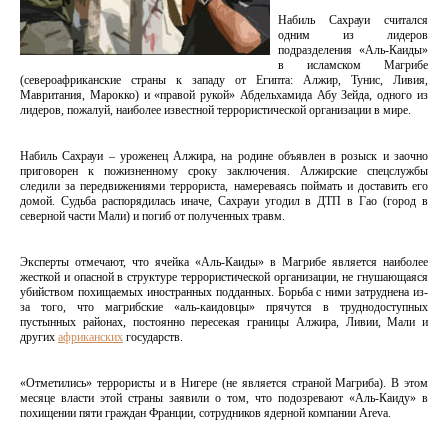
Набиль Сахрауи считался
одним из лидеров
подразделения «Аль-Каиды»
в исламском Магрибе
(североафриканские страны к западу от Египта: Алжир, Тунис, Ливия,
Мавритания, Марокко) и «правой рукой» Абдельхамида Абу Зейда, одного из
лидеров, пожалуй, наиболее известной террористической организации в мире.
Набиль Сахрауи – уроженец Алжира, на родине объявлен в розыск и заочно
приговорен к пожизненному сроку заключения. Алжирские спецслужбы
следили за передвижениями террориста, намереваясь поймать и доставить его
домой. Судьба распорядилась иначе, Сахрауи угодил в ДТП в Гао (город в
северной части Мали) и погиб от полученных травм.
Эксперты отмечают, что ячейка «Аль-Каиды» в Магрибе является наиболее
жесткой и опасной в структуре террористической организации, не гнушающаяся
убийством похищаемых иностранных подданных. Борьба с ними затруднена из-
за того, что магрибские «аль-каидовцы» прячутся в труднодоступных
пустынных районах, постоянно пересекая границы Алжира, Ливии, Мали и
других
африканских
государств.
«Отметились» террористы и в Нигере (не является страной Магриба). В этом
месяце власти этой страны заявили о том, что подозревают «Аль-Каиду» в
похищении пяти граждан Франции, сотрудников ядерной компании Areva.