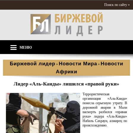
Поиск по сайту »
МЕНЮ
Биржевой лидер
Новости Мира
Новости
»
»
Африки
Лидер «Аль-Каиды» лишился «правой руки»
Террористическая
организация «Аль-Каида»
понесла серьезную утрату. В
дорожной аварии в Мали
насмерть разбился «правая
рука» лидера «Аль-Каиды»
Набиль Сахрауи, алжирец по
происхождению.