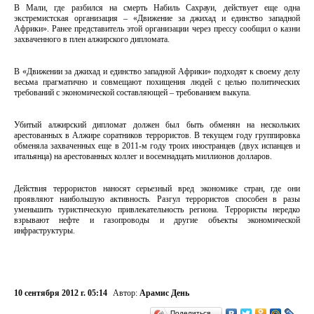
В Мали, где разбился на смерть Набиль Сахрауи, действует еще одна
экстремистская организация – «Движение за джихад и единство западной
Африки». Ранее представитель этой организации через прессу сообщил о казни
захваченного в плен алжирского дипломата.
В «Движении за джихад и единство западной Африки» подходят к своему делу
весьма прагматично и совмещают похищения людей с целью политических
требований с экономической составляющей – требованием выкупа.
Убитый алжирский дипломат должен был быть обменян на нескольких
арестованных в Алжире соратников террористов. В текущем году группировка
обменяла захваченных еще в 2011-м году троих иностранцев (двух испанцев и
итальянца) на арестованных коллег и восемнадцать миллионов долларов.
Действия террористов наносят серьезный вред экономике стран, где они
проявляют наибольшую активность. Разгул террористов способен в разы
уменьшить туристическую привлекательность региона. Террористы нередко
взрывают нефте и газопроводы и другие объекты экономической
инфраструктуры.
10 сентября 2012 г. 05:14
Автор:
Арамис День
Поделиться…