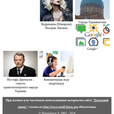
Города Таджикистана
Кудрявцева (Макарова)
Валерия Львовна
Google+
Мустафа Джемилев -
Компьютерная игра
совесть
(видеоигра)
крымскотатарского народа
Украины
При полном или частичном использовании материалов сайта
"Биржевой
лидер"
ссылка на
http://www.profi-forex.org
обязательна.
© Masterforex-V 2005 - 2024