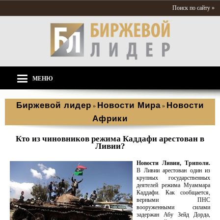
Поиск по сайту »
МЕНЮ
Биржевой лидер
Новости Мира
Новости
»
»
Африки
Кто из чиновников режима Каддафи арестован в
Ливии?
Новости Ливии, Триполи.
В Ливии арестован один из
крупных государственных
деятелей режима Муаммара
Каддафи. Как сообщается,
верными ПНС
вооруженными силами
задержан Абу Зейд Дорда,