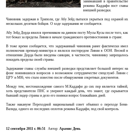
занимавший в правительстве
режима Каддафи пост главы
внешней разведки.
Чиновник задержан в Триполи, где Абу Зейд пытался укрыться под охраной их
нескольких десятков бойцов. О ходе задержания не сообщается.
Абу Зейд Дорда явился преемником на данном посту Мусы Кусы после того, как
тот бежал за пределы Ливии в начале гражданского противостояния в стране.
В тоже время сообщается, что задержанный чиновник ранее фактически имел
полномочия премьер-министра и являлся постпредом Ливии в ООН. Весной в
отношении Дорда были введены санкции, в частности, чиновнику запрещалось
покидать пределы своей страны.
Задержание главы службы внешней разведки представляет большой интерес на
фоне появившихся вопросов о возможном сотрудничестве спецслужб Ливии с
ЦРУ и MI6, что стало известно после обнаружения секретных документов.
Между тем, местонахождение самого М.Каддафи до сих пор является тайной,
хоть представители ПНС и уверяют каждый день, что знают, где скрывается
бывший лидер страны и дело его поимки вопрос ближайших дней.
Также накануне Переходной национальный совет объявил о переходе Бени-
Валида, одного из последних оплотов режима Каддафи, под свой контроль.
12 сентября 2011 г. 06:51
Автор:
Арамис День