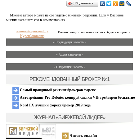
Поделиться…
Мнение автора может не совпадать с мнением редакции. Если у Вас иное
мнение напишите его в комментариях.
comments powered by
Возник вопрос по теме статьи - Задать вопрос »
HyperComments
« Предыдущая новость «
» Архив категории «
» Следующая новость »
РЕКОМЕНДОВАННЫЙ БРОКЕР №1
Самый правдивый рейтинг брокеров форекс
Автотрейдинг Pro-Rebate: копируй сделки VIP трейдеров бесплатно
Nord FX лучший форекс брокер 2019 года
ЖУРНАЛ «БИРЖЕВОЙ ЛИДЕР»
Читать онлайн