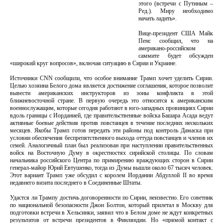
этого (встречи с Путиным –
Ред.). Миру необходимо
начать ладить».
Вице-президент США Майк
Пенс сообщил, что на
американо-российском
саммите будет обсужден
«широкий круг вопросов», включая ситуацию в Сирии и Украине.
Источники CNN сообщили, что особое внимание Трамп хочет уделить Сирии.
Целью хозяина Белого дома является достижение соглашения, которое позволит
вывести американских инструкторов из зоны конфликта в этой
ближневосточной стране. В первую очередь это относится к американским
военнослужащим, которые сегодня работают в юго-западных провинциях Сирии
вдоль границы с Иорданией, где правительственные войска Башара Асада ведут
активные боевые действия против повстанцев в течение последних нескольких
месяцев. Якобы Трамп готов передать эти районы под контроль Дамаска при
условии обеспечения беспрепятственного выхода оттуда повстанцев и членов их
семей. Аналогичный план был реализован при наступлении правительственных
войск на Восточную Думу в окрестностях сирийской столицы. По словам
начальника российского Центра по примирению враждующих сторон в Сирии
генерал-майор Юрий Евтушенко, тогда из Думы вышли около 67 тысяч человек.
Этот вариант Трамп уже обсудил с королем Иордании Абдуллой II во время
недавнего визита последнего в Соединенные Штаты.
Удастся ли Трампу достичь договоренности по Сирии, неизвестно. Его советник
по национальной безопасности Джон Болтон, который прилетал в Москву для
подготовки встречи в Хельсинки, заявил что в Белом доме не ждут конкретных
результатов от встречи президентов в Финляндии. Но «прямой контакт с