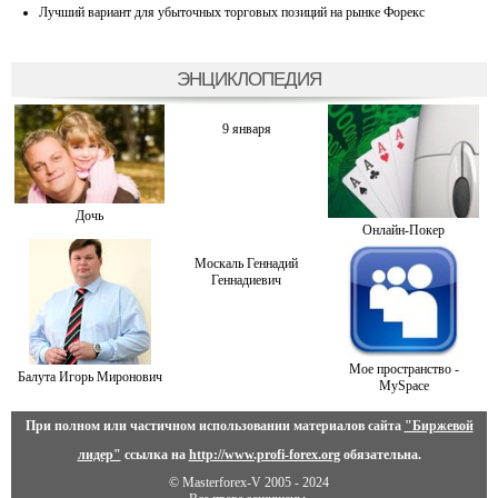
Лучший вариант для убыточных торговых позиций на рынке Форекс
ЭНЦИКЛОПЕДИЯ
9 января
Дочь
Онлайн-Покер
Москаль Геннадий
Геннадиевич
Мое пространство -
Балута Игорь Миронович
MySpace
При полном или частичном использовании материалов сайта
"Биржевой
лидер"
ссылка на
http://www.profi-forex.org
обязательна.
© Masterforex-V 2005 - 2024