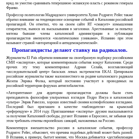
вряд ли уместно сравнивать теперешнюю испанскую власть с режимом генерала
Франко.
Профессор политологии Мадридского университета Хулио Родригес Рейес также
обратил внимание на тенденциозное освещение событий в Каталонии российской
пропагандой. Он отметил, что на своем сайте RT «смакует» измышления
сепаратистов, вынося их высказывания в заголовки. Арестованные за попытку
мятежа бывшие члены каталонской администрации в публикации
пропагандистов именуются «политическими узниками», Испанию при этом
называют страной «авторитарной и антидемократической».
Пропагандисты делают ставку на радикалов.
Журналисты El Pais обратили внимание на своеобразную подборку российскими
СМИ «экспертов», которые комментировали события вокруг Каталонии. Среди
прочих эту тему комментировал Адриан Селайа, возглавляющий
«исследовательский центр» баскских левых экстремистов EKAI. Цитировали
российские журналисты также малоизвестного на родине каталонского радикала
Жозепа Энрика Фолка, который постоянно участвует в проводимых на
российской территории форумах антиглобалистов.
«Авторитетами» для аудитории пропагандистов должны были стать
преподаватель философии ультралевых взглядов Педро Инсуа и каталонский
«ультра» Энрик Равелло, хорошо известный своими ксенофобскими взглядами.
Последний был приглашен в качестве «наблюдателя» на крымский
«референдум» в 2014 году. Приглашенные «эксперты» дружно высказываются
за получение Каталонией свободы, ругают Испанию и Евросоюз, не забывая при
этом требовать отмены европейских санкций, наложенных на Россию.
Комментируя вмешательство россиян в каталонские события, профессор
Родригес Рейес, объясняет, что причина подобных действий может быть разной.
В Испании, к примеру, бытует мнение, что Москва добивается «дестабилизации