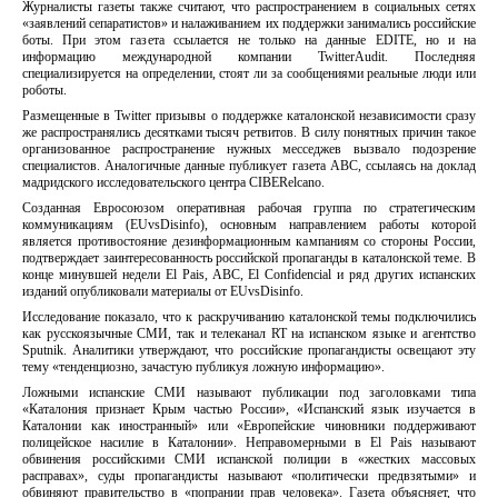
Журналисты газеты также считают, что распространением в социальных сетях
«заявлений сепаратистов» и налаживанием их поддержки занимались российские
боты. При этом газета ссылается не только на данные EDITE, но и на
информацию международной компании TwitterAudit. Последняя
специализируется на определении, стоят ли за сообщениями реальные люди или
роботы.
Размещенные в Twitter призывы о поддержке каталонской независимости сразу
же распространялись десятками тысяч ретвитов. В силу понятных причин такое
организованное распространение нужных месседжев вызвало подозрение
специалистов. Аналогичные данные публикует газета АВС, ссылаясь на доклад
мадридского исследовательского центра CIBERelcano.
Созданная Евросоюзом оперативная рабочая группа по стратегическим
коммуникациям (EUvsDisinfo), основным направлением работы которой
является противостояние дезинформационным кампаниям со стороны России,
подтверждает заинтересованность российской пропаганды в каталонской теме. В
конце минувшей недели El Pais, ABC, El Confidencial и ряд других испанских
изданий опубликовали материалы от EUvsDisinfo.
Исследование показало, что к раскручиванию каталонской темы подключились
как русскоязычные СМИ, так и телеканал RT на испанском языке и агентство
Sputnik. Аналитики утверждают, что российские пропагандисты освещают эту
тему «тенденциозно, зачастую публикуя ложную информацию».
Ложными испанские СМИ называют публикации под заголовками типа
«Каталония признает Крым частью России», «Испанский язык изучается в
Каталонии как иностранный» или «Европейские чиновники поддерживают
полицейское насилие в Каталонии». Неправомерными в El Pais называют
обвинения российскими СМИ испанской полиции в «жестких массовых
расправах», суды пропагандисты называют «политически предвзятыми» и
обвиняют правительство в «попрании прав человека». Газета объясняет, что