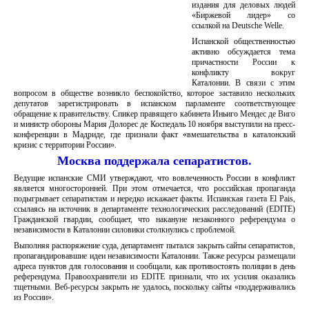
издания для деловых людей
«Биржевой лидер» со
ссылкой на Deutsche Welle.
Испанской общественностью
активно обсуждается тема
причастности России к
конфликту вокруг
Каталонии. В связи с этим
вопросом в обществе возникло беспокойство, которое заставило нескольких
депутатов зарегистрировать в испанском парламенте соответствующее
обращение к правительству. Спикер правящего кабинета Иньиго Мендес де Виго
и министр обороны Мария Долорес де Коспедаль 10 ноября выступили на пресс-
конференции в Мадриде, где признали факт «вмешательства в каталонский
кризис с территории России».
Москва поддержала сепаратистов.
Ведущие испанские СМИ утверждают, что вовлеченность России в конфликт
является многосторонней. При этом отмечается, что российская пропаганда
подыгрывает сепаратистам и нередко искажает факты. Испанская газета El Pais,
ссылаясь на источник в департаменте технологических расследований (EDITE)
Гражданской гвардии, сообщает, что накануне незаконного референдума о
независимости в Каталонии силовики столкнулись с проблемой.
Выполняя распоряжение суда, департамент пытался закрыть сайты сепаратистов,
пропагандировавшие идеи независимости Каталонии. Также ресурсы размещали
адреса пунктов для голосования и сообщали, как противостоять полиции в день
референдума. Правоохранители из EDITE признали, что их усилия оказались
тщетными. Веб-ресурсы закрыть не удалось, поскольку сайты «поддерживались
из России».