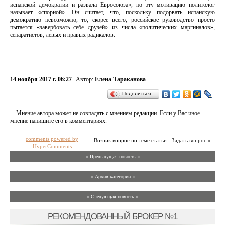
испанской демократии и развала Евросоюза», но эту мотивацию политолог
называет «спорной». Он считает, что, поскольку подорвать испанскую
демократию невозможно, то, скорее всего, российское руководство просто
пытается «завербовать себе друзей» из числа «политических маргиналов»,
сепаратистов, левых и правых радикалов.
14 ноября 2017 г. 06:27
Автор:
Елена Тараканова
Поделиться…
Мнение автора может не совпадать с мнением редакции. Если у Вас иное
мнение напишите его в комментариях.
comments powered by
Возник вопрос по теме статьи - Задать вопрос »
HyperComments
« Предыдущая новость «
» Архив категории «
» Следующая новость »
РЕКОМЕНДОВАННЫЙ БРОКЕР №1