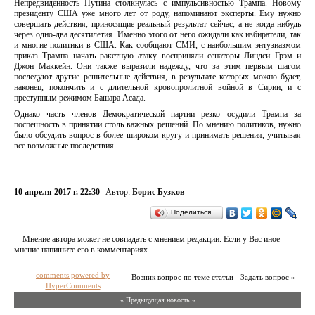
Непредвиденность Путина столкнулась с импульсивностью Трампа. Новому
президенту США уже много лет от роду, напоминают эксперты. Ему нужно
совершать действия, приносящие реальный результат сейчас, а не когда-нибудь
через одно-два десятилетия. Именно этого от него ожидали как избиратели, так
и многие политики в США. Как сообщают СМИ, с наибольшим энтузиазмом
приказ Трампа начать ракетную атаку восприняли сенаторы Линдси Грэм и
Джон Маккейн. Они также выразили надежду, что за этим первым шагом
последуют другие решительные действия, в результате которых можно будет,
наконец, покончить и с длительной кровопролитной войной в Сирии, и с
преступным режимом Башара Асада.
Однако часть членов Демократической партии резко осудили Трампа за
поспешность в принятии столь важных решений. По мнению политиков, нужно
было обсудить вопрос в более широком кругу и принимать решения, учитывая
все возможные последствия.
10 апреля 2017 г. 22:30
Автор:
Борис Бузков
Поделиться…
Мнение автора может не совпадать с мнением редакции. Если у Вас иное
мнение напишите его в комментариях.
comments powered by
Возник вопрос по теме статьи - Задать вопрос »
HyperComments
« Предыдущая новость «