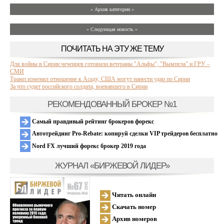
» Архив категории «
» Следующая новость »
ПОЧИТАТЬ НА ЭТУ ЖЕ ТЕМУ
Для войны в Сирии чеченцев готовили ветераны "Альфы", "Вымпела" и ГРУ –
СМИ
Трамп изменил отношение к Асаду, США могут нанести удар по Сирии
За что судят российского солдата, воевавшего в Сирии
РЕКОМЕНДОВАННЫЙ БРОКЕР №1
Самый правдивый рейтинг брокеров форекс
Автотрейдинг Pro-Rebate: копируй сделки VIP трейдеров бесплатно
Nord FX лучший форекс брокер 2019 года
ЖУРНАЛ «БИРЖЕВОЙ ЛИДЕР»
Читать онлайн
Скачать номер
Архив номеров