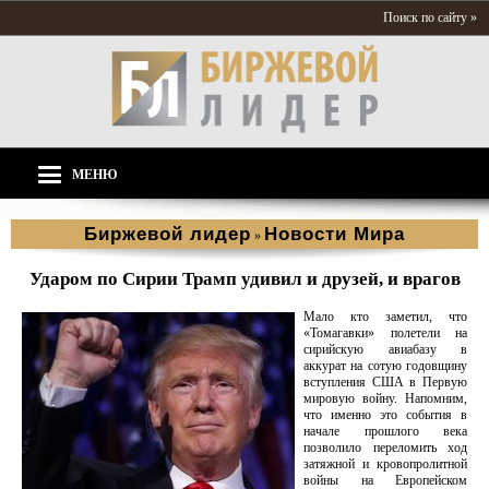
Поиск по сайту »
МЕНЮ
Биржевой лидер
Новости Мира
»
Ударом по Сирии Трамп удивил и друзей, и врагов
Мало кто заметил, что
«Томагавки» полетели на
сирийскую авиабазу в
аккурат на сотую годовщину
вступления США в Первую
мировую войну. Напомним,
что именно это события в
начале прошлого века
позволило переломить ход
затяжной и кровопролитной
войны на Европейском