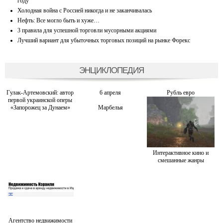
году
Холодная война с Россией никогда и не заканчивалась
Нефть: Все могло быть и хуже…
3 правила для успешной торговли мусорными акциями
Лучший вариант для убыточных торговых позиций на рынке Форекс
ЭНЦИКЛОПЕДИЯ
Гулак-Артемовский: автор
6 апреля
Рубль евро
первой украинской оперы
«Запорожец за Дунаем»
Марбелья
Интерактивное кино и
смешанные жанры
Агентство недвижимости