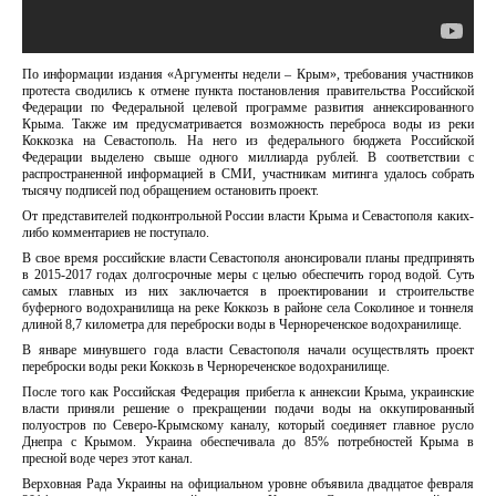
По информации издания «Аргументы недели – Крым», требования участников
протеста сводились к отмене пункта постановления правительства Российской
Федерации по Федеральной целевой программе развития аннексированного
Крыма. Также им предусматривается возможность переброса воды из реки
Коккозка на Севастополь. На него из федерального бюджета Российской
Федерации выделено свыше одного миллиарда рублей. В соответствии с
распространенной информацией в СМИ, участникам митинга удалось собрать
тысячу подписей под обращением остановить проект.
От представителей подконтрольной России власти Крыма и Севастополя каких-
либо комментариев не поступало.
В свое время российские власти Севастополя анонсировали планы предпринять
в 2015-2017 годах долгосрочные меры с целью обеспечить город водой. Суть
самых главных из них заключается в проектировании и строительстве
буферного водохранилища на реке Коккозь в районе села Соколиное и тоннеля
длиной 8,7 километра для переброски воды в Чернореченское водохранилище.
В январе минувшего года власти Севастополя начали осуществлять проект
переброски воды реки Коккозь в Чернореченское водохранилище.
После того как Российская Федерация прибегла к аннексии Крыма, украинские
власти приняли решение о прекращении подачи воды на оккупированный
полуостров по Северо-Крымскому каналу, который соединяет главное русло
Днепра с Крымом. Украина обеспечивала до 85% потребностей Крыма в
пресной воде через этот канал.
Верховная Рада Украины на официальном уровне объявила двадцатое февраля