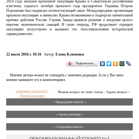
2014 года началом временной оккупации Крыма и Севастополя российскими
властями, седьмого октября прошлого года президентом Украины Петром
Порошенко был подписан соответствующий закон. Международные организации
признали оккупацию и аннексию Крыма незаконными и подвергли значительной
критике действия России. Страны Запада приняли решение о введении целого
перечня экономических санкций. В свою очередь, РФ продолжает отрицать
оккупацию полуострова и называет это «восстановлением исторической
справедливости».
22 июля 2016 г. 10:16
Автор:
Елена Клименко
Поделиться…
Мнение автора может не совпадать с мнением редакции. Если у Вас иное
мнение напишите его в комментариях.
comments powered by
Возник вопрос по теме статьи - Задать вопрос »
HyperComments
« Предыдущая новость «
» Архив категории «
» Следующая новость »