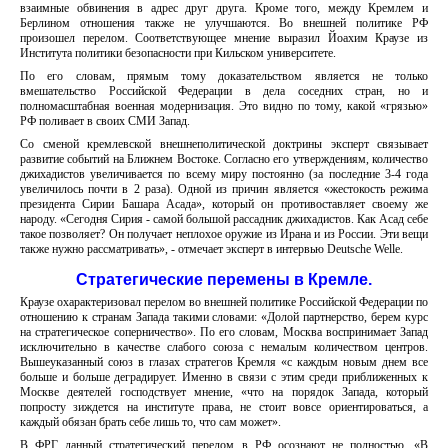
взаимные обвинения в адрес друг друга. Кроме того, между Кремлем и
Берлином отношения также не улучшаются. Во внешней политике РФ
произошел перелом. Соответствующее мнение выразил Йоахим Краузе из
Института политики безопасности при Кильском университете.
По его словам, прямым тому доказательством является не только
вмешательство Российской Федерации в дела соседних стран, но и
полномасштабная военная модернизация. Это видно по тому, какой «грязью»
РФ поливает в своих СМИ Запад.
Со сменой кремлевской внешнеполитической доктрины эксперт связывает
развитие событий на Ближнем Востоке. Согласно его утверждениям, количество
джихадистов увеличивается по всему миру постоянно (за последние 3-4 года
увеличилось почти в 2 раза). Одной из причин является «жестокость режима
президента Сирии Башара Асада», который он противоставляет своему же
народу. «Сегодня Сирия - самой большой рассадник джихадистов. Как Асад себе
такое позволяет? Он получает неплохое оружие из Ирана и из России. Эти вещи
также нужно рассматривать», - отмечает эксперт в интервью Deutsche Welle.
Стратегические перемены в Кремле.
Краузе охарактеризовал перелом во внешней политике Российской Федерации по
отношению к странам Запада такими словами: «Долой партнерство, берем курс
на стратегическое соперничество». По его словам, Москва воспринимает Запад
исключительно в качестве слабого союза с немалым количеством центров.
Вышеуказанный союз в глазах стратегов Кремля «с каждым новым днем все
больше и больше деградирует. Именно в связи с этим среди приближенных к
Москве деятелей господствует мнение, «что на порядок Запада, который
попросту зиждется на институте права, не стоит вовсе ориентироваться, а
каждый обязан брать себе лишь то, что сам может».
В ФРГ данный стратегический перелом в РФ осознают не полностью. «В