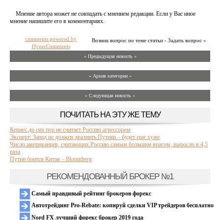
Мнение автора может не совпадать с мнением редакции. Если у Вас иное
мнение напишите его в комментариях.
comments powered by
Возник вопрос по теме статьи - Задать вопрос »
HyperComments
« Предыдущая новость «
» Архив категории «
» Следующая новость »
ПОЧИТАТЬ НА ЭТУ ЖЕ ТЕМУ
Кернес до сих пор не считает Россию агрессором
Эксперт: Запад не должен дразнить Путина – будет еще хуже
Число американцев, считающих Россию самым большим врагом, выросло в 4,5
раза
Путин боится Китая – Bloomberg
РЕКОМЕНДОВАННЫЙ БРОКЕР №1
Самый правдивый рейтинг брокеров форекс
Автотрейдинг Pro-Rebate: копируй сделки VIP трейдеров бесплатно
Nord FX лучший форекс брокер 2019 года