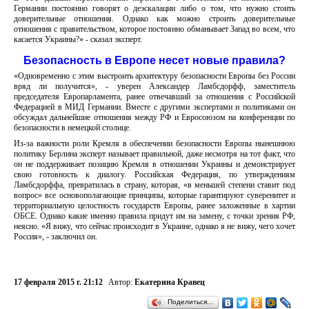
Германии постоянно говорят о деэскалации либо о том, что нужно стоить
доверительные отношения. Однако как можно строить доверительные
отношения с правительством, которое постоянно обманывает Запад во всем, что
касается Украины?» - сказал эксперт.
Безопасность в Европе несет новые правила?
«Одновременно с этим выстроить архитектуру безопасности Европы без России
вряд ли получится», - уверен Александер Ламбсдорфф, заместитель
председателя Европарламента, ранее отвечавший за отношения с Российской
Федерацией в МИД Германии. Вместе с другими экспертами и политиками он
обсуждал дальнейшие отношения между РФ и Евросоюзом на конференции по
безопасности в немецкой столице.
Из-за важности роли Кремля в обеспечении безопасности Европы нынешнюю
политику Берлина эксперт называет правильной, даже несмотря на тот факт, что
он не поддерживает позицию Кремля в отношении Украины и демонстрирует
свою готовность к диалогу. Российская Федерация, по утверждениям
Ламбсдорффа, превратилась в страну, которая, «в меньшей степени ставит под
вопрос» все основополагающие принципы, которые гарантируют суверенитет и
территориальную целостность государств Европы, ранее заложенные в хартии
ОБСЕ. Однако какие именно правила придут им на замену, с точки зрения РФ,
неясно. «Я вижу, что сейчас происходит в Украине, однако я не вижу, чего хочет
Россия», - заключил он.
17 февраля 2015 г. 21:12
Автор:
Екатерина Кравец
Поделиться…