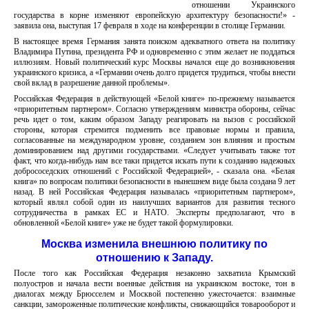
отношении Украинского
государства в корне изменяют европейскую архитектуру безопасности!» -
заявила она, выступая 17 февраля в ходе на конференции в столице Германии.
В настоящее время Германия занята поиском адекватного ответа на политику
Владимира Путина, президента РФ и одновременно с этим желает не поддаться
иллюзиям. Новый политический курс Москвы начался еще до возникновения
украинского кризиса, а «Германии очень долго придется трудиться, чтобы внести
свой вклад в разрешение данной проблемы».
Российская Федерация в действующей «Белой книге» по-прежнему называется
«приоритетным партнером». Согласно утверждениям министра обороны, сейчас
речь идет о том, каким образом Западу реагировать на вызов с российской
стороны, которая стремится подменить все правовые нормы и правила,
согласованные на международном уровне, созданием зон влияния и простым
доминированием над другими государствами. «Следует учитывать также тот
факт, что когда-нибудь нам все таки придется искать пути к созданию надежных
добрососедских отношений с Российской Федерацией», - сказала она. «Белая
книга» по вопросам политики безопасности в нынешнем виде была создана 9 лет
назад. В ней Российская Федерация называлась «приоритетным партнером»,
который являл собой один из наилучших вариантов для развития тесного
сотрудничества в рамках ЕС и НАТО. Эксперты предполагают, что в
обновленной «Белой книге» уже не будет такой формулировки.
Москва изменила внешнюю политику по
отношению к Западу.
После того как Российская Федерация незаконно захватила Крымский
полуостров и начала вести военные действия на украинском востоке, тон в
диалогах между Брюсселем и Москвой постепенно ужесточается: взаимные
санкции, замороженные политические конфликты, снижающийся товарооборот и