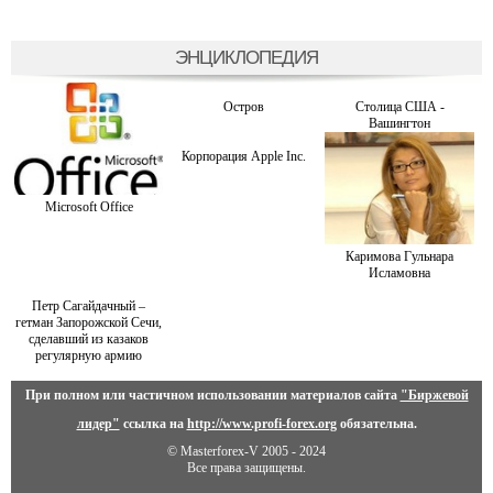
ЭНЦИКЛОПЕДИЯ
Остров
Столица США -
Вашингтон
Корпорация Apple Inc.
Microsoft Office
Каримова Гульнара
Исламовна
Петр Сагайдачный –
гетман Запорожской Сечи,
сделавший из казаков
регулярную армию
При полном или частичном использовании материалов сайта
"Биржевой
лидер"
ссылка на
http://www.profi-forex.org
обязательна.
© Masterforex-V 2005 - 2024
Все права защищены.