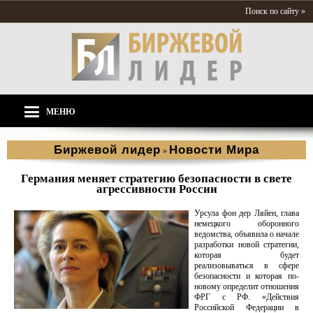
Поиск по сайту »
МЕНЮ
Биржевой лидер
Новости Мира
»
Германия меняет стратегию безопасности в свете
агрессивности России
Урсула фон дер Ляйен, глава
немецкого оборонного
ведомства, объявила о начале
разработки новой стратегии,
которая будет
реализовываться в сфере
безопасности и которая по-
новому определит отношения
ФРГ с РФ. «Действия
Российской Федерации в