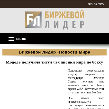
Поиск по сайту »
МЕНЮ
Биржевой лидер
Новости Мира
»
Модель получила титул чемпионки мира по боксу
Популярная венесуэльская
модель, актриса и
телеведущая Оглейдис
Суарес получила пояс
чемпиона мира по боксу
версии WBA. Вот только этот
титул она получила без боя.
Она начала свою
профессиональную
спортивную деятельность в