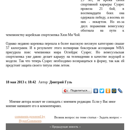
25 лет, за время своей
спортивной карьеры Суарес
провела 21 бой; в
восемнадцати боях она
одержала победу, а восемь из
них - нокаутом. Но из-за
двух поражения венесуэлку
обогнала на пути к
чемпионству корейская спортсменка Хюн Ми Чой.
Однако недавно кореянка перешла в более высокую весовую категорию свыше
57 килограмм. И в результате этого всемирная боксерская ассоциация WBA
присудила пояс чемпионки мира Оглейдис Суарес. Но венесуэльская
спортсменка уже давно делает карьеру на телевидении в качестве ведущей и
модели. Так что теперь Суарес необходимо возвращаться в форму, так как ей
предстоит защита своего титула этим летом.
18 мая 2013 г. 18:42
Автор:
Дмитрий Гузь
Поделиться…
Мнение автора может не совпадать с мнением редакции. Если у Вас иное
мнение напишите его в комментариях.
comments powered by
Возник вопрос по теме статьи - Задать вопрос »
HyperComments
« Предыдущая новость «