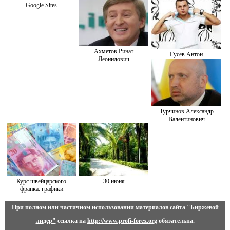
Google Sites
Ахметов Ринат
Гусев Антон
Леонидович
Турчинов Александр
Валентинович
Курс швейцарского
30 июня
франка: графики
При полном или частичном использовании материалов сайта
"Биржевой
лидер"
ссылка на
http://www.profi-forex.org
обязательна.