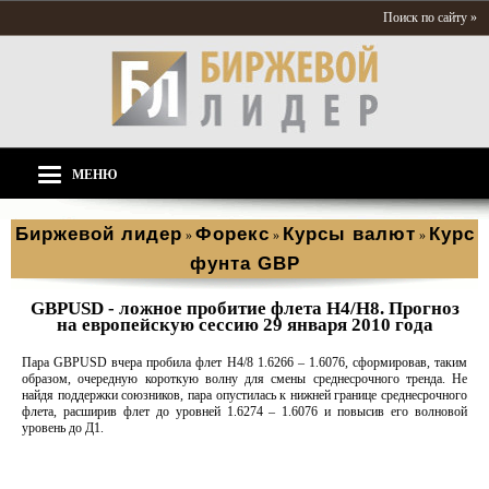
Поиск по сайту »
МЕНЮ
Биржевой лидер
Форекс
Курсы валют
Курс
»
»
»
фунта GBP
GBPUSD - ложное пробитие флета Н4/Н8. Прогноз
на европейскую сессию 29 января 2010 года
Пара GBPUSD вчера пробила флет Н4/8 1.6266 – 1.6076, сформировав, таким
образом, очередную короткую волну для смены среднесрочного тренда. Не
найдя поддержки союзников, пара опустилась к нижней границе среднесрочного
флета, расширив флет до уровней 1.6274 – 1.6076 и повысив его волновой
уровень до Д1.