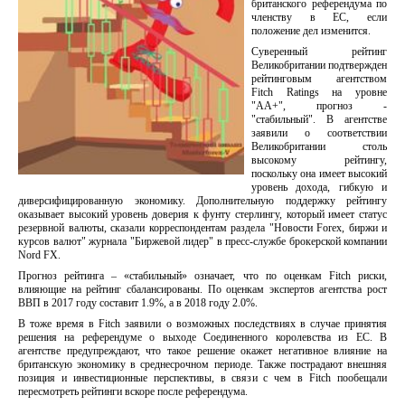
британского референдума по
членству в ЕС, если
положение дел изменится.
Суверенный рейтинг
Великобритании подтвержден
рейтинговым агентством
Fitch Ratings на уровне
"АА+", прогноз -
"стабильный". В агентстве
заявили о соответствии
Великобритании столь
высокому рейтингу,
поскольку она имеет высокий
уровень дохода, гибкую и
диверсифицированную экономику. Дополнительную поддержку рейтингу
оказывает высокий уровень доверия к фунту стерлингу, который имеет статус
резервной валюты, сказали корреспондентам раздела "Новости Forex, биржи и
курсов валют" журнала "Биржевой лидер" в пресс-службе брокерской компании
Nord FX.
Прогноз рейтинга – «стабильный» означает, что по оценкам Fitch риски,
влияющие на рейтинг сбалансированы. По оценкам экспертов агентства рост
ВВП в 2017 году составит 1.9%, а в 2018 году 2.0%.
В тоже время в Fitch заявили о возможных последствиях в случае принятия
решения на референдуме о выходе Соединенного королевства из ЕС. В
агентстве предупреждают, что такое решение окажет негативное влияние на
британскую экономику в среднесрочном периоде. Также пострадают внешняя
позиция и инвестиционные перспективы, в связи с чем в Fitch пообещали
пересмотреть рейтинги вскоре после референдума.