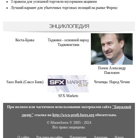
3 правила для успешной торговли мусорными акциями
Лучший вариант для убыточных торговых позиций на рынке Форекс
ЭНЦИКЛОПЕДИЯ
Коста-Брава
Таджики - основной народ
Таджикистана
Попов Александр
Павлович
Saxo Bank (Саксо Банк)
Чеченцы. Народ Чечни
SFX Markets
При полном или частичном использовании материалов сайта
"Биржевой
лидер"
ссылка на
http://www.profi-forex.org
обязательна.
© Masterforex-V 2005 - 2024
Все права защищены.
О сайте
Реклама на сайте
Партнерам
Авторам
Наши