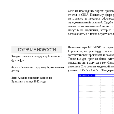
GBP на прошедших торгах прибави
отчеты из США. Поскольку сфера у
не мудрить и показали обоснов
фундаментальной основой. Судьба 
показателям экономики Англии. В 
могут быть сюрпризы, которые 
возможностью в плане вероятного 
Валютная пара GBP/USD тестирова
ГОРЯЧИЕ НОВОСТИ
Евросоюза, которые будут содейст
соответствовал прогнозам и показа
Звезды сошлись в поддержку британского
Также выйдет прогноз банка Анг
фунта фунт
последние дни выступал с голубины
риторика. Это создает медвежий ри
Зірки зійшлися на підтримку британського
уровнях 1.4555 и 1.4655. "Поддерж
фунта
Банк Англии: рецессия ударит по
Британии в конце 2022 года