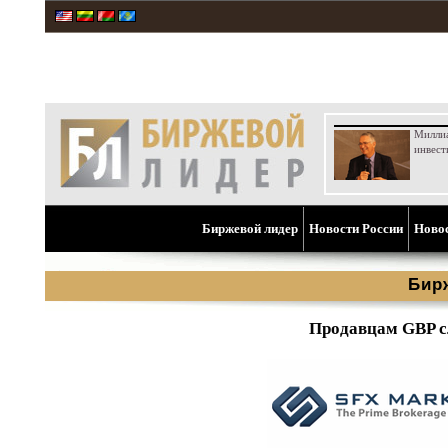
Милли
инвест
Биржевой лидер
Новости России
Ново
Бир
Продавцам GBP с