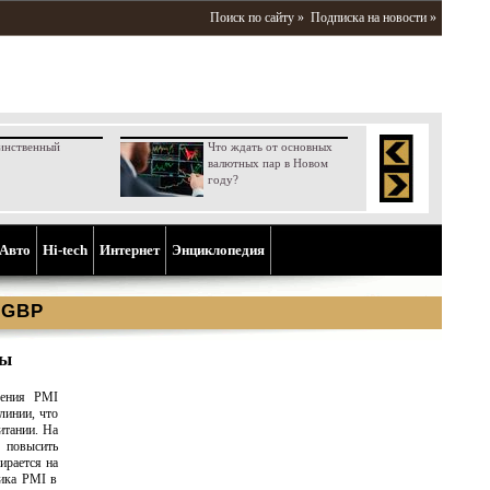
Поиск по сайту »
Подписка на новости »
инственный
Что ждать от основных
валютных пар в Новом
году?
Aвто
Hi-tech
Интернет
Энциклопедия
 GBP
ты
чения PMI
линии, что
итании. На
 повысить
ирается на
мика PMI в