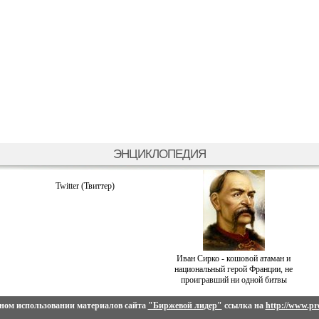
ЭНЦИКЛОПЕДИЯ
Twitter (Твиттер)
Иван Сирко - кошовой атаман и
национальный герой Франции, не
проигравший ни одной битвы
ном использовании материалов сайта
"Биржевой лидер"
ссылка на
http://www.pro