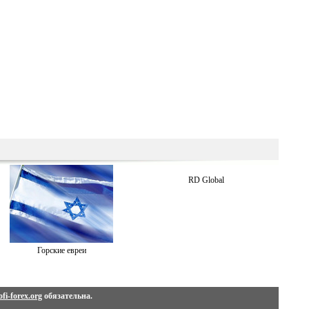
RD Global
Горские евреи
fi-forex.org
обязательна.