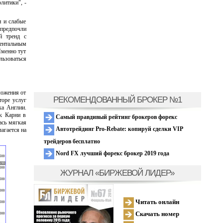
литики", -
и и слабые
 предпочли
й тренд с
ментальным
Именно тут
ьзоваться
ложения от
РЕКОМЕНДОВАННЫЙ БРОКЕР №1
торе услуг
ка Англии.
к Карни в
Самый правдивый рейтинг брокеров форекс
ась мягкая
Автотрейдинг Pro-Rebate: копируй сделки VIP
агается на
трейдеров бесплатно
Nord FX лучший форекс брокер 2019 года
ЖУРНАЛ «БИРЖЕВОЙ ЛИДЕР»
Читать онлайн
Скачать номер