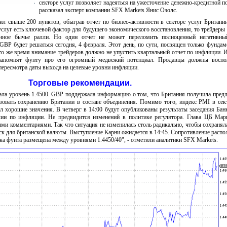
секторе услуг позволяет надеяться на ужесточение денежно-кредитной по
рассказал эксперт компании SFX Markets Янис Озолс.
л свыше 200 пунктов, обыграв отчет по бизнес-активности в секторе услуг Британи
слуг есть ключевой фактор для будущего экономического восстановления, то трейдеры
анное бычье ралли. Но один отчет не может переломить полноценный негативны
GBP будет решаться сегодня, 4 февраля. Этот день, по сути, посвящен только фунда
то же время внимание трейдеров должно не упустить квартальный отчет по инфляции. 
напомнят фунту про его огромный медвежий потенциал. Продавцы должны воспол
пересмотра даты выхода на целевые уровни инфляции.
Торговые рекомендации.
ла уровень 1.4500. GBP поддержала информацию о том, что Британия получила пред
вовать сохранению Британии в составе объединения. Помимо того, индекс PMI в сек
л хорошие значения. В четверг в 14:00 будут опубликованы результаты заседания Бан
лии по инфляции. Не предвидится изменений в политике регулятора. Глава ЦБ Мар
ми комментариями. Так что ситуация не изменилась столь радикально, чтобы сохранял
ск для британской валюты. Выступление Карни ожидается в 14:45. Сопротивление распол
ка фунта размещена между уровнями 1.4450/40", - отметили аналитики SFX Markets.