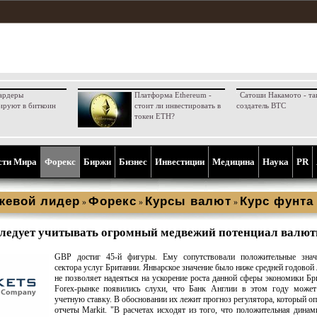
ардеры
Платформа Ethereum -
Сатоши Накамото - та
ируют в биткоин
стоит ли инвестировать в
создатель BTC
токен ETH?
сти Мира
Форекс
Биржи
Бизнес
Инвестиции
Медицина
Наука
PR
жевой лидер
Форекс
Курсы валют
Курс фунта
»
»
»
ледует учитывать огромный медвежий потенциал валю
GBP достиг 45-й фигуры. Ему сопутствовали положительные зна
сектора услуг Британии. Январское значение было ниже средней годовой 
не позволяет надеяться на ускорение роста данной сферы экономики Бр
Forex-рынке появились слухи, что Банк Англии в этом году может
учетную ставку. В обосновании их лежит прогноз регулятора, который оп
отчеты Markit. "В расчетах исходят из того, что положительная дина