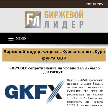
Поиск по сайту »
МЕНЮ
Биржевой лидер
Форекс
Курсы валют
Курс
»
»
»
фунта GBP
GBP/USD: сопротивление на уровне 1.6995 было
достигнуто
Пара GBP/USD продолжила
снижение на рынке Forex, в
соответствии с ожиданиями и
выполнила две цели по
рекомендации на уровнях
1,7010 и 1,6970. Стоп можно
переместить на уровень
1,7010. К счастью данные по