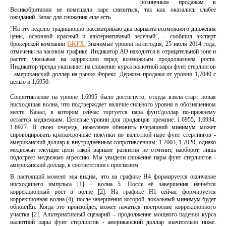
розничным продажам в
Великобритании не помешали паре снизиться, так как оказались слабее
ожиданий. Запас для снижения еще есть.
"На эту неделю традиционно рассматриваю два варианта возможного движения
цены, основной красный и альтернативный зеленый", - сообщил эксперт
брокерской компании
GKFX.
Значимые уровни на сегодня, 25 июля 2014 года,
отмечены на часовом графике. Индикатор АО находится в отрицательной зоне и
растет, указывая на коррекцию перед возможным продолжением роста.
Индикатор тренда указывает на снижение курса валютной пары фунт стерлингов
- американский доллар на рынке Форекс. Держим продажи от уровня 1,7040 с
целью и 1,6950.
Сопротивление на уровне 1.6995 было достигнуто, откуда взяла старт новая
нисходящая волна, что подтверждает наличие сильного уровня в обозначенном
месте. Канал, в котором сейчас торгуется пара фунт/доллар по-прежнему
остается медвежьим. Целевые уровни для продавцов прежние: 1.6955, 1.6934,
1.6927. В свою очередь, нежелание обновить вчерашний минимум может
спровоцировать краткосрочные покупки по валютной паре фунт стерлингов -
американский доллар к внутридневным сопротивлениям: 1.7003, 1.7020, однако
медвежьи текущие цели такой вариант развития не отменит, наоборот, лишь
подогреет медвежью агрессию. Мы увидели снижение пары фунт стерлингов -
американский доллар, в соответствии с прогнозом.
В настоящий момент мы видим, что на графике Н4 формируется окончание
нисходящего импульса [1] – волна 5. После её завершения начнётся
коррекционный рост в волне [2]. На графике Н1 сейчас формируется
коррекционная волна (4), после завершения которой, локальный минимум будет
обновлЕн. Когда это произойдёт, может начаться построение коррекционного
участка [2]. Альтернативный сценарий – продолжение мощного падения курса
валютной пары фунт стерлингов - американский доллар значительно ниже.