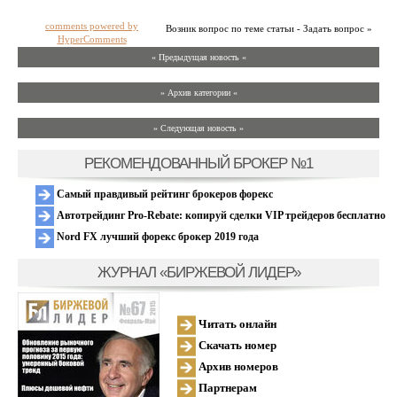
comments powered by
Возник вопрос по теме статьи - Задать вопрос »
HyperComments
« Предыдущая новость «
» Архив категории «
» Следующая новость »
РЕКОМЕНДОВАННЫЙ БРОКЕР №1
Самый правдивый рейтинг брокеров форекс
Автотрейдинг Pro-Rebate: копируй сделки VIP трейдеров бесплатно
Nord FX лучший форекс брокер 2019 года
ЖУРНАЛ «БИРЖЕВОЙ ЛИДЕР»
Читать онлайн
Скачать номер
Архив номеров
Партнерам