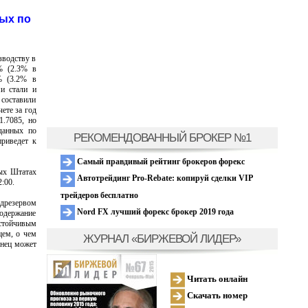
ных по
зводству в
% (2.3% в
% (3.2% в
ми стали и
составили
чете за год
1.7085, но
тданных по
РЕКОМЕНДОВАННЫЙ БРОКЕР №1
приведет к
Самый правдивый рейтинг брокеров форекс
ных Штатах
Автотрейдинг Pro-Rebate: копируй сделки VIP
:00.
трейдеров бесплатно
едрезервом
Nord FX лучший форекс брокер 2019 года
содержание
стойчивым
щем, о чем
ЖУРНАЛ «БИРЖЕВОЙ ЛИДЕР»
анец может
Читать онлайн
Скачать номер