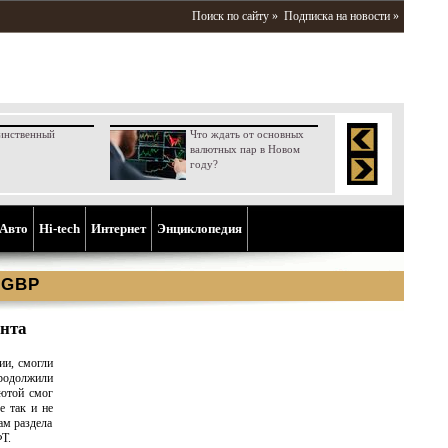
Поиск по сайту »
Подписка на новости »
инственный
Что ждать от основных
валютных пар в Новом
году?
Aвто
Hi-tech
Интернет
Энциклопедия
 GBP
унта
ии, смогли
родолжили
лютой смог
е так и не
ам раздела
Т.