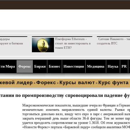
ардеры
Платформа Ethereum -
Сатоши Накамото - та
ируют в биткоин
стоит ли инвестировать в
создатель BTC
токен ETH?
сти Мира
Форекс
Биржи
Бизнес
Инвестиции
Медицина
Наука
PR
жевой лидер
Форекс
Курсы валют
Курс фунта
»
»
»
тании по промпроизводству спровоцировали падение ф
Макроэкономические показатели, вышедшие вчера во Франции и Герман
незначительно изменить направленность единой валюты. Рынки п
торговаться довольно вяло, ввиду чего евро в паре с американской ва
закрыть вчерашний день выше области 36-й фигуры. Тем не менее пар
удается преодолеть сопротивление на уровне 1.3618. Об этом журналист
«Новости Форекс» портала «Биржевой лидер» сообщили аналитики МОФ