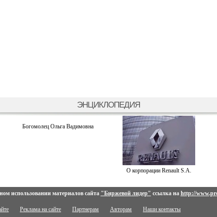
ЭНЦИКЛОПЕДИЯ
Богомолец Ольга Вадимовна
О корпорации Renault S.A.
ном использовании материалов сайта
"Биржевой лидер"
ссылка на
http://www.pro
айте
Реклама на сайте
Партнерам
Авторам
Наши контакты