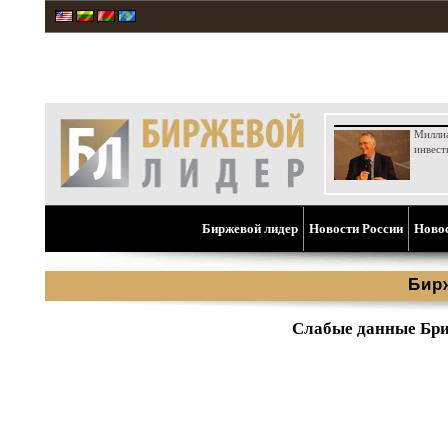
Милли
инвест
Биржевой лидер
Новости России
Ново
Бир
Слабые данные Бри