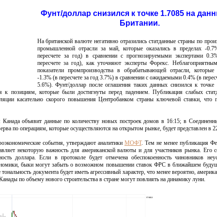
Фунт/доллар снизился к точке 1.7085 на дан
Британии.
На британской валюте негативно отразились статданные страны по прои
промышленной отрасли за май, которые оказались в пределах -0.7
пересчете за год) в сравнении с прогнозируемыми экспертами 0.3
пересчете за год), как уточняют эксперты Форекс. Неблагоприятны
показатели промпроизводства в обрабатывающей отрасли, которые 
-1.3% (в пересчете за год 3.7%) в сравнении с ожидаемыми 0.4% (в перес
5.6%). Фунт/доллар после оглашения таких данных снизился к точке 
ся к позициям, которые были достигнуты перед падением. Публикация слабых ста
уляции касательно скорого повышения Центробанком страны ключевой ставки, что 
ь: Канада объявит данные по количеству новых построек домов в 16:15; в Соединен
ерва по операциям, которые осуществляются на открытом рынке, будет представлен в 22
кроэкономические события, утверждают аналитики
МОФТ
. Тем не менее публикация Ф
вляет некоторую важность для американской валюты и для участников рынка. Его 
ность доллара. Если в протоколе будет отмечена обеспокоенность чиновников неу
ономики, быки могут забыть о возможном повышении ставок ФРС в ближайшем буду
 тональность документа будет иметь агрессивный характер, что менее вероятно, америк
Канады по объему нового строительства в стране могут повлиять на динамику луни.