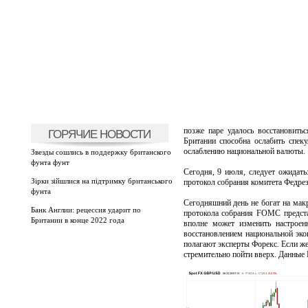
позже паре удалось восстановить
ГОРЯЧИЕ НОВОСТИ
Британии способна ослабить спек
ослаблению национальной валюты.
Звезды сошлись в поддержку британского
фунта фунт
Сегодня, 9 июля, следует ожидат
Зірки зійшлися на підтримку британського
протокол собрания комитета Федрез
фунта
Сегодняшний день не богат на ма
Банк Англии: рецессия ударит по
протокола собрания FOMC предста
Британии в конце 2022 года
вполне может изменить настроен
восстановлением национальной эк
полагают эксперты Форекс. Если же
стремительно пойти вверх. Данные 