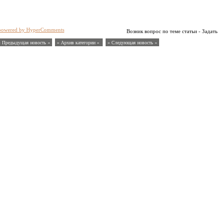
powered by HyperComments
Возник вопрос по теме статьи - Задать
« Предыдущая новость «
» Архив категории «
» Следующая новость »