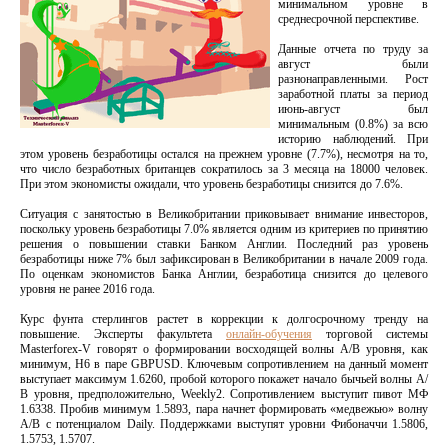
минимальном уровне в
среднесрочной перспективе.
Данные отчета по труду за
август были
разнонаправленными. Рост
заработной платы за период
июнь-август был
минимальным (0.8%) за всю
историю наблюдений. При
этом уровень безработицы остался на прежнем уровне (7.7%), несмотря на то,
что число безработных британцев сократилось за 3 месяца на 18000 человек.
При этом экономисты ожидали, что уровень безработицы снизится до 7.6%.
Ситуация с занятостью в Великобритании приковывает внимание инвесторов,
поскольку уровень безработицы 7.0% является одним из критериев по принятию
решения о повышении ставки Банком Англии. Последний раз уровень
безработицы ниже 7% был зафиксирован в Великобритании в начале 2009 года.
По оценкам экономистов Банка Англии, безработица снизится до целевого
уровня не ранее 2016 года.
Курс фунта стерлингов растет в коррекции к долгосрочному тренду на
повышение. Эксперты факультета
онлайн-обучения
торговой системы
Masterforex-V говорят о формировании восходящей волны А/В уровня, как
минимум, Н6 в паре GBPUSD. Ключевым сопротивлением на данный момент
выступает максимум 1.6260, пробой которого покажет начало бычьей волны А/
В уровня, предположительно, Weekly2. Cопротивлением выступит пивот МФ
1.6338. Пробив минимум 1.5893, пара начнет формировать «медвежью» волну
А/В с потенциалом Daily. Поддержками выступят уровни Фибоначчи 1.5806,
1.5753, 1.5707.