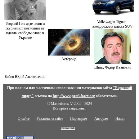
Volkswagen Tiguan -
Георгий Гонгадзе: воин и
внедорожник класса SUV
журналист, погибший за
идеалы свободы слова в
Украине
Астероид
Шпиг, Федор Иванович
Бойко Юрий Анатольевич
При полном или частичном использовании материалов сайта
"Биржевой
лидер"
ссылка на
http://www.profi-forex.org
обязательна.
© Masterforex-V 2005 - 2024
Все права защищены.
О сайте
Реклама на сайте
Партнерам
Авторам
Наши
контакты