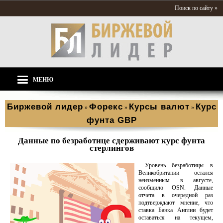
Поиск по сайту »
МЕНЮ
Биржевой лидер
Форекс
Курсы валют
Курс
»
»
»
фунта GBP
Данные по безработице сдерживают курс фунта
стерлингов
Уровень безработицы в
Великобритании остался
неизменным в августе,
сообщило OSN. Данные
отчета в очередной раз
подтверждают мнение, что
ставка Банка Англии будет
оставаться на текущем,