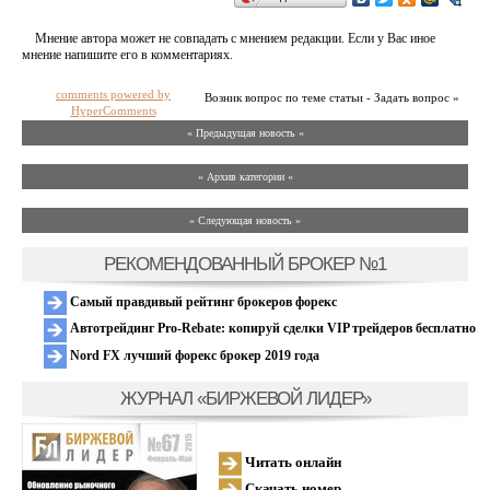
Мнение автора может не совпадать с мнением редакции. Если у Вас иное
мнение напишите его в комментариях.
comments powered by
Возник вопрос по теме статьи - Задать вопрос »
HyperComments
« Предыдущая новость «
» Архив категории «
» Следующая новость »
РЕКОМЕНДОВАННЫЙ БРОКЕР №1
Самый правдивый рейтинг брокеров форекс
Автотрейдинг Pro-Rebate: копируй сделки VIP трейдеров бесплатно
Nord FX лучший форекс брокер 2019 года
ЖУРНАЛ «БИРЖЕВОЙ ЛИДЕР»
Читать онлайн
Скачать номер