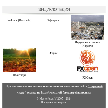
ЭНЦИКЛОПЕДИЯ
Weltrade (Велтрейд)
3 февраля
Иерусалим - столица
Израиля
Опцион
10 октября
FXOpen
При полном или частичном использовании материалов сайта
"Биржевой
лидер"
ссылка на
http://www.profi-forex.org
обязательна.
© Masterforex-V 2005 - 2024
Все права защищены.