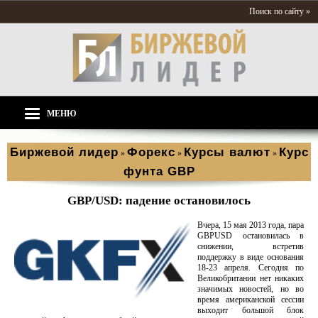
Поиск по сайту »
МЕНЮ
Биржевой лидер
Форекс
Курсы валют
Курс
»
»
»
фунта GBP
GBP/USD: падение остановилось
Вчера, 15 мая 2013 года, пара
GBPUSD остановилась в
снижении, встретив
поддержку в виде основания
18-23 апреля. Сегодня по
Великобритании нет никаких
значимых новостей, но во
время американской сессии
выходит большой блок