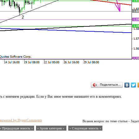
Поделиться…
ь с мнением редакции. Если у Вас иное мнение напишите его в комментариях.
powered by HyperComments
Возник вопрос по теме статьи - Задат
« Предыдущая новость «
» Архив категории «
» Следующая новость »