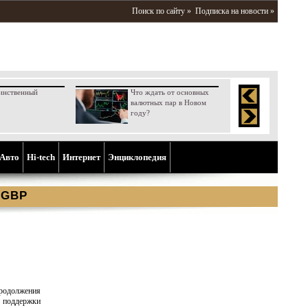
Поиск по сайту »
Подписка на новости »
инственный
Что ждать от основных
валютных пар в Новом
году?
Aвто
Hi-tech
Интернет
Энциклопедия
 GBP
родолжения
я поддержки