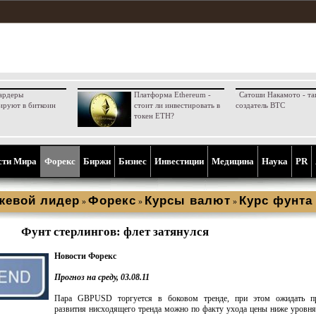
ардеры
Платформа Ethereum -
Сатоши Накамото - та
ируют в биткоин
стоит ли инвестировать в
создатель BTC
токен ETH?
сти Мира
Форекс
Биржи
Бизнес
Инвестиции
Медицина
Наука
PR
жевой лидер
Форекс
Курсы валют
Курс фунта
»
»
»
Фунт стерлингов: флет затянулся
Новости Форекс
Прогноз на среду, 03.08.11
Пара GBPUSD торгуется в боковом тренде, при этом ожидать п
развития нисходящего тренда можно по факту ухода цены ниже уровн