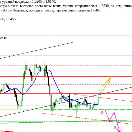
е уровней поддержки 1.6205 и 1.6140.
енда можно в случае роста цены выше уровня сопротивления 1.6330, за чем, счит
д»
Антон Колганов, последует рост до уровня сопротивления 1.6405.
50, 1.6455.