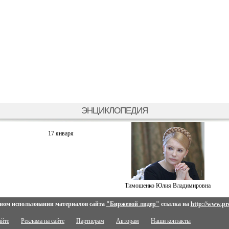
ЭНЦИКЛОПЕДИЯ
17 января
Тимошенко Юлия Владимировна
ном использовании материалов сайта
"Биржевой лидер"
ссылка на
http://www.pro
айте
Реклама на сайте
Партнерам
Авторам
Наши контакты