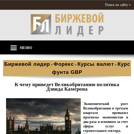
Поиск по сайту »
МЕНЮ
Биржевой лидер
Форекс
Курсы валют
Курс
»
»
»
фунта GBP
К чему приведет Великобританию политика
Дэвида Камерона
Экономический рост
Великобритании в третьем
квартале превысил
прогнозы экономистов в
два раза в основном за счет
сферы услуг и
строительного сектора.