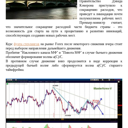
Правительство Дэвида
Кэмерона приступило к
сокращению расходов, что
приведет к ликвидации почти
полумиллиона рабочих мест.
Премьер-министр считает,
что значительное сокращение расходной части бюджета страны - это
возможность для старта на пути к процветанию и развитию инноваций,
способствующих созданию новых рабочих мест.
Курс
фунта стерлингов
на рынке Forex после некоторого снижения вчера стоит
перед выбором направления дальнейшего движения.
Пробитие "Наклонного канала МФ" и "Пивота МФ" в случае бычьего движения
обозначит формирование волны а(С)/С.
В противном случае движение вниз продолжится в виде коррекции к
предыдущей бычьей волне либо сформируется волна а(С)/С старшего
таймфрейма.