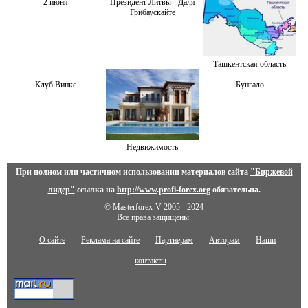
2 июня
Президент Литвы - Даля
Грибаускайте
Ташкентская область
Клуб Винкс
Бунгало
Недвижимость
При полном или частичном использовании материалов сайта
"Биржевой
лидер"
ссылка на
http://www.profi-forex.org
обязательна.
© Masterforex-V 2005 - 2024
Все права защищены.
О сайте
Реклама на сайте
Партнерам
Авторам
Наши
контакты