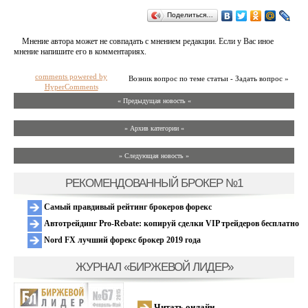
Поделиться…
Мнение автора может не совпадать с мнением редакции. Если у Вас иное
мнение напишите его в комментариях.
comments powered by
Возник вопрос по теме статьи - Задать вопрос »
HyperComments
« Предыдущая новость «
» Архив категории «
» Следующая новость »
РЕКОМЕНДОВАННЫЙ БРОКЕР №1
Самый правдивый рейтинг брокеров форекс
Автотрейдинг Pro-Rebate: копируй сделки VIP трейдеров бесплатно
Nord FX лучший форекс брокер 2019 года
ЖУРНАЛ «БИРЖЕВОЙ ЛИДЕР»
Читать онлайн