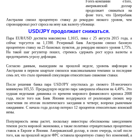
Forex-компании eToro,
американский доллар
продолжает снижаться на
фоне того, что Центробанк
Австралии снизил процентную ставку до рекордно низкого уровня, чем
спровоцировал рост спроса на иену как валюту-убежище.
USD/JPY продолжает снижаться.
Пара EUR/USD достигла максимума 1,1615, пика с 25 августа 2015 года, а
сейчас торгуется на 1,1590. Резервный банк Австралии снизил базовую
процентную ставку на 25 базисных пунктов, до рекордно низкого уровня 1,75%.
На такой шаг регулятор пошел, стремясь сдержать рост курса валюты и
предотвратить угрозу дефляции.
Согласно данным, вышедшим на прошлой неделе, уровень инфляции в
Австралии в первом квартале снизился максимальными темпами за последние
семь лет, что стало причиной спекуляции относительно снижение ставки.
После решения банка пара USD/JPY опустилась до свежего 18-месячного
минимума 105,55. Предыдущую неделю пара завершила обвалом на 4,49%. Это
худшая недельная динамика со времени мирового финансового кризиса 2008
года, после того как Банк Японии воздержался от реализации свежих мер
смягчения по итогам политического заседания в четверг, вопреки рыночным
ожиданиям. С начала года доллар потерял 12 процентов относительно японской
иены.
Популярность иены растет, поскольку инвесторы обеспокоены замедлением
темпов роста мировой экономики, а также политики отрицательных процентных
ставок в Европе и Японии. Американский доллар, в свою очередь, ослаб после
того, как на прошлой неделе ФРС оставила процентную ставку без изменений, а