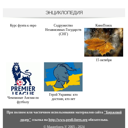
ЭНЦИКЛОПЕДИЯ
Курс фунта к евро
Содружество
КиноПоиск
Независимых Государств
(СНГ)
15 октября
Герой Украины: кто
Чемпионат Англии по
достоин, кто нет
футболу
При полном или частичном использовании материалов сайта
"Биржевой
лидер"
ссылка на
http://www.profi-forex.org
обязательна.
© Masterforex-V 2005 - 2024