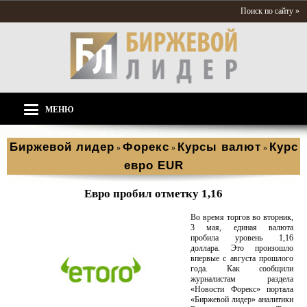
Поиск по сайту »
МЕНЮ
Биржевой лидер
Форекс
Курсы валют
Курс
»
»
»
евро EUR
Евро пробил отметку 1,16
Во время торгов во вторник,
3 мая, единая валюта
пробила уровень 1,16
доллара. Это произошло
впервые с августа прошлого
года. Как сообщили
журналистам раздела
«Новости Форекс» портала
«Биржевой лидер» аналитики