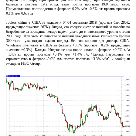
баланса в феврале: 19.2 млрд. евро против прогноза 19.0 млрд. евро.
Промышленное производство в феврале: 0.2% м/м -0.3% г/г против прогноза
0.1% м/м 0.6% г/г.
Jobless claims в США за неделю к 04.04 составило 281K (прогноз был 286К,
предыдущее значение 267K). Видим, что среднее число заявлений на пособие по
безработице за последние четыре недели упало до минимального уровня с июня
2000 года. При этом количество заявлений находится ниже ключевого уровня
300 тысяч уже пятую неделю подряд. Все это хорошо для доллара США.
Wholesale inventories в США за февраль +0.3% (прогноз +0.2%, предыдущее
значение +0.3%). Канада. Индекс цен на новое жилье в феврале +0.2% м/м
+1.4% г/г против прогноза +0.1% м/м +1.4% г/г. "Канада. Разрешения на
строительство в феврале -0.9% м/м против прогноза +3.3% м/м", - сообщили
эксперты FIBO Group.