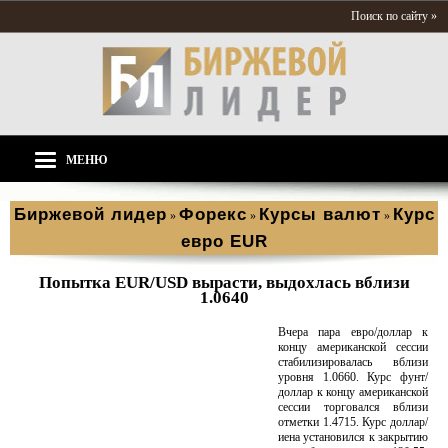
Поиск по сайту »
МЕНЮ
Биржевой лидер
Форекс
Курсы валют
Курс
»
»
»
евро EUR
Попытка EUR/USD вырасти, выдохлась вблизи
1.0640
Вчера пара евро/доллар к
концу американской сессии
стабилизировалась вблизи
уровня 1.0660. Курс фунт/
доллар к концу американской
сессии торговался вблизи
отметки 1.4715. Курс доллар/
иена установился к закрытию