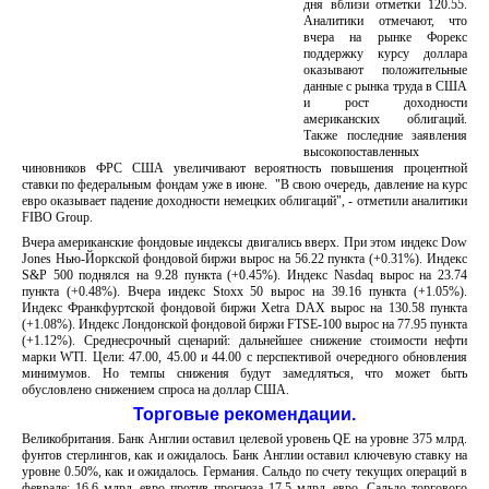
дня вблизи отметки 120.55.
Аналитики отмечают, что
вчера на рынке Форекс
поддержку курсу доллара
оказывают положительные
данные с рынка труда в США
и рост доходности
американских облигаций.
Также последние заявления
высокопоставленных
чиновников ФРС США увеличивают вероятность повышения процентной
ставки по федеральным фондам уже в июне. "В свою очередь, давление на курс
евро оказывает падение доходности немецких облигаций", - отметили аналитики
FIBO Group.
Вчера американские фондовые индексы двигались вверх. При этом индекс Dow
Jones Нью-Йоркской фондовой биржи вырос на 56.22 пункта (+0.31%). Индекс
S&P 500 поднялся на 9.28 пункта (+0.45%). Индекс Nasdaq вырос на 23.74
пункта (+0.48%). Вчера индекс Stoxx 50 вырос на 39.16 пункта (+1.05%).
Индекс Франкфуртской фондовой биржи Xetra DAX вырос на 130.58 пункта
(+1.08%). Индекс Лондонской фондовой биржи FTSE-100 вырос на 77.95 пункта
(+1.12%). Среднесрочный сценарий: дальнейшее снижение стоимости нефти
марки WTI. Цели: 47.00, 45.00 и 44.00 с перспективой очередного обновления
минимумов. Но темпы снижения будут замедляться, что может быть
обусловлено снижением спроса на доллар США.
Торговые рекомендации.
Великобритания. Банк Англии оставил целевой уровень QE на уровне 375 млрд.
фунтов стерлингов, как и ожидалось. Банк Англии оставил ключевую ставку на
уровне 0.50%, как и ожидалось. Германия. Сальдо по счету текущих операций в
феврале: 16.6 млрд. евро против прогноза 17.5 млрд. евро. Сальдо торгового