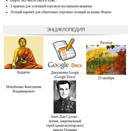
Нефть: Все могло быть и хуже…
3 правила для успешной торговли мусорными акциями
Лучший вариант для убыточных торговых позиций на рынке Форекс
ЭНЦИКЛОПЕДИЯ
Риэлтор
Буддизм
Документы Google
(Google Docs)
23 октября
Матейченко Константин
Владимирович
Амет-Хан Султан –
летчик, национальный
герой крымскотатарского
народа Украины