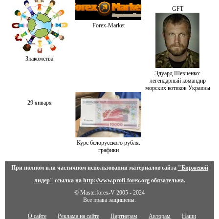
GFT
Forex-Market
Знакомства
Эдуард Шевченко:
легендарный командир
морских котиков Украины
29 января
Курс белорусского рубля:
графики
При полном или частичном использовании материалов сайта
"Биржевой
лидер"
ссылка на
http://www.profi-forex.org
обязательна.
© Masterforex-V 2005 - 2024
Все права защищены.
О сайте
Реклама на сайте
Партнерам
Авторам
Наши