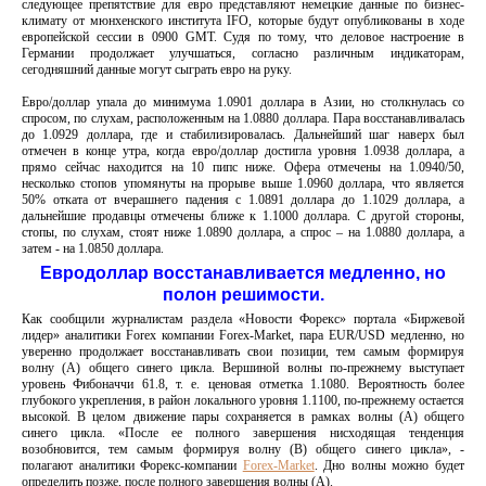
следующее препятствие для евро представляют немецкие данные по бизнес-
климату от мюнхенского института IFO, которые будут опубликованы в ходе
европейской сессии в 0900 GMT. Судя по тому, что деловое настроение в
Германии продолжает улучшаться, согласно различным индикаторам,
сегодняшний данные могут сыграть евро на руку.
Евро/доллар упала до минимума 1.0901 доллара в Азии, но столкнулась со
спросом, по слухам, расположенным на 1.0880 доллара. Пара восстанавливалась
до 1.0929 доллара, где и стабилизировалась. Дальнейший шаг наверх был
отмечен в конце утра, когда евро/доллар достигла уровня 1.0938 доллара, а
прямо сейчас находится на 10 пипс ниже. Офера отмечены на 1.0940/50,
несколько стопов упомянуты на прорыве выше 1.0960 доллара, что является
50% отката от вчерашнего падения с 1.0891 доллара до 1.1029 доллара, а
дальнейшие продавцы отмечены ближе к 1.1000 доллара. С другой стороны,
стопы, по слухам, стоят ниже 1.0890 доллара, а спрос – на 1.0880 доллара, а
затем - на 1.0850 доллара.
Евродоллар восстанавливается медленно, но
полон решимости.
Как сообщили журналистам раздела «Новости Форекс» портала «Биржевой
лидер» аналитики Forex компании Forex-Market, пара EUR/USD медленно, но
уверенно продолжает восстанавливать свои позиции, тем самым формируя
волну (А) общего синего цикла. Вершиной волны по-прежнему выступает
уровень Фибоначчи 61.8, т. е. ценовая отметка 1.1080. Вероятность более
глубокого укрепления, в район локального уровня 1.1100, по-прежнему остается
высокой. В целом движение пары сохраняется в рамках волны (А) общего
синего цикла. «После ее полного завершения нисходящая тенденция
возобновится, тем самым формируя волну (В) общего синего цикла», -
полагают аналитики Форекс-компании
Forex-Market
. Дно волны можно будет
определить позже, после полного завершения волны (А).