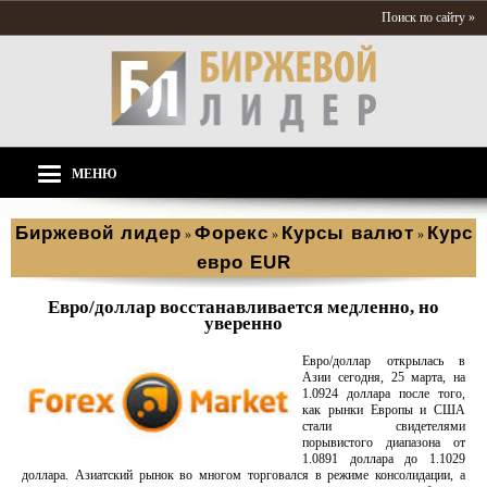
Поиск по сайту »
МЕНЮ
Биржевой лидер
Форекс
Курсы валют
Курс
»
»
»
евро EUR
Евро/доллар восстанавливается медленно, но
уверенно
Евро/доллар открылась в
Азии сегодня, 25 марта, на
1.0924 доллара после того,
как рынки Европы и США
стали свидетелями
порывистого диапазона от
1.0891 доллара до 1.1029
доллара. Азиатский рынок во многом торговался в режиме консолидации, а