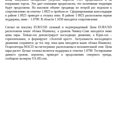
вчерашних торгах. Это дает основание предполагать, что позитивная тенденция
будет продолжена. На высоком объеме продавцы во второй раз подошли к
сопротивлению на отметке 1.0925 и пробили ее. Сформированная консолидация
в районе 1.0925 приведет к отскоку вниз. В районе 1.0925 расположена первая
поддержка, ниже – 1.0790. В области 1.1050 находится сопротивление.
Сигнал на покупку EUR/USD сильный и подтвержденный. Цена EUR/USD
расположена выше облака Ишимоку, а уровень Чинкоу-Спан находится ниже
цены пары. Tenkan-sen демонстрирует восходящее движение, а Kijun-sen –
горизонтальное, и формируют «Золотой крест». Актуальность восходящего
движения сохранится до тех пор, пока цена находится выше облака Ишимоку.
Осцилляторы MACD на гистограмме расположены в положительной зоне. Цена
пары растет. Целью отскока является поддержка в отметке 1.0790. Тестирование
данного уровня, вероятно, приведет к продолжению северного тренда,
сообщили эксперты YA-HI.com.