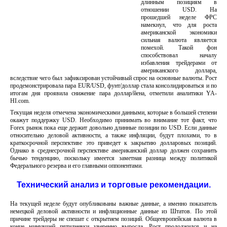
длинным позициям в
отношении USD. На
прошедшей неделе ФРС
намекнул, что для роста
американской экономики
сильная валюта является
помехой. Такой фон
способствовал началу
избавления трейдерами от
американского доллара,
вследствие чего был зафиксирован устойчивый спрос на основные валюты. Рост
продемонстрировала пара EUR/USD, фунт/доллар стала консолидироваться и по
итогам дня проявила снижение пара доллар/йена, отметили аналитики YA-
HI.com.
Текущая неделя отмечена экономическими данными, которые в большей степени
окажут поддержку USD. Необходимо принимать во внимание тот факт, что
Forex рынок пока еще держит довольно длинные позиции по USD. Если данные
относительно деловой активности, а также инфляции, будут плохими, то в
краткосрочной перспективе это приведет к закрытию долларовых позиций.
Однако в среднесрочной перспективе американский доллар должен сохранить
бычью тенденцию, поскольку имеется заметная разница между политикой
Федерального резерва и его главными оппонентами.
Технический анализ и торговые рекомендации.
На текущей неделе будут опубликованы важные данные, а именно показатель
немецкой деловой активности и инфляционные данные из Штатов. По этой
причине трейдеры не спешат с открытием позиций. Общеевропейская валюта в
конце минувшей пятидневки уверенно выросла. Рост продолжился и на