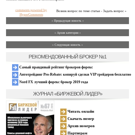
comments powered by
Возник вопрос по теме статьи - Задать вопрос »
HyperComments
« Предыдущая новость «
» Архив категории «
» Следующая новость »
РЕКОМЕНДОВАННЫЙ БРОКЕР №1
Самый правдивый рейтинг брокеров форекс
Автотрейдинг Pro-Rebate: копируй сделки VIP трейдеров бесплатно
Nord FX лучший форекс брокер 2019 года
ЖУРНАЛ «БИРЖЕВОЙ ЛИДЕР»
Читать онлайн
Скачать номер
Архив номеров
Партнерам