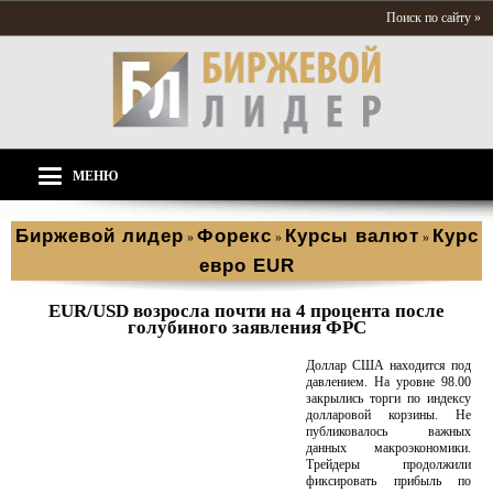
Поиск по сайту »
МЕНЮ
Биржевой лидер
Форекс
Курсы валют
Курс
»
»
»
евро EUR
EUR/USD возросла почти на 4 процента после
голубиного заявления ФРС
Доллар США находится под
давлением. На уровне 98.00
закрылись торги по индексу
долларовой корзины. Не
публиковалось важных
данных макроэкономики.
Трейдеры продолжили
фиксировать прибыль по