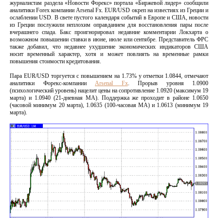
журналистам раздела «Новости Форекс» портала «Биржевой лидер» сообщили
аналитики Forex компании
Arsenal Fx. EUR/USD окреп на известиях из Греции и
ослаблении USD. В свете пустого календаря событий в Европе и США, новости
из Греции послужили неплохим оправданием для восстановления пары после
вчерашнего спада. Бакс проигнорировал недавние комментарии Локхарта о
возможном повышении ставки в июне, июле или сентябре. Представитель ФРС
также добавил, что недавнее ухудшение экономических индикаторов США
носит временный характер, хотя и может повлиять на временные рамки
повышения стоимости кредитования.
Пара EUR/USD торгуется с повышением на 1.73% у отметки 1.0844, отмечают
аналитики Форекс-компании
Arsenal Fx
. Прорыв уровня 1.0900
(психологический уровень) нацелит цены на сопротивление 1.0920 (максимум 19
марта) и 1.0940 (21-дневная MA). Поддержка же проходит в районе 1.0650
(часовой минимум 20 марта), 1.0635 (100-часовая MA) и 1.0613 (минимум 19
марта).