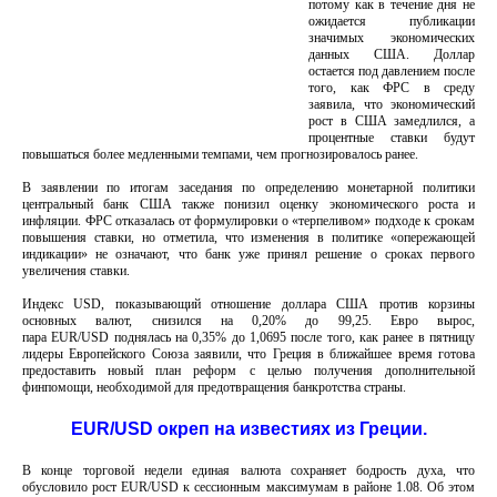
потому как в течение дня не
ожидается публикации
значимых экономических
данных США. Доллар
остается под давлением после
того, как ФРС в среду
заявила, что экономический
рост в США замедлился, а
процентные ставки будут
повышаться более медленными темпами, чем прогнозировалось ранее.
В заявлении по итогам заседания по определению монетарной политики
центральный банк США также понизил оценку экономического роста и
инфляции. ФРС отказалась от формулировки о «терпеливом» подходе к срокам
повышения ставки, но отметила, что изменения в политике «опережающей
индикации» не означают, что банк уже принял решение о сроках первого
увеличения ставки.
Индекс USD, показывающий отношение доллара США против корзины
основных валют, снизился на 0,20% до 99,25. Евро вырос,
пара EUR/USD поднялась на 0,35% до 1,0695 после того, как ранее в пятницу
лидеры Европейского Союза заявили, что Греция в ближайшее время готова
предоставить новый план реформ с целью получения дополнительной
финпомощи, необходимой для предотвращения банкротства страны.
EUR/USD окреп на известиях из Греции.
В конце торговой недели единая валюта сохраняет бодрость духа, что
обусловило рост EUR/USD к сессионным максимумам в районе 1.08. Об этом