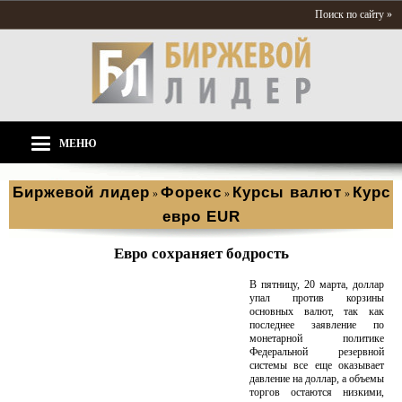
Поиск по сайту »
МЕНЮ
Биржевой лидер
Форекс
Курсы валют
Курс
»
»
»
евро EUR
Евро сохраняет бодрость
В пятницу, 20 марта, доллар
упал против корзины
основных валют, так как
последнее заявление по
монетарной политике
Федеральной резервной
системы все еще оказывает
давление на доллар, а объемы
торгов остаются низкими,