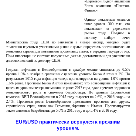
«Биржевой лидер» аналитики
Forex компании «Пантеон-
Финанс».
Однако показатель остается
ниже уровня 300 тыс. что
показывает на укрепление
рынка труда. Позднее в
пятницу выйдет отчет
Министерства труда США по занятости в январе месяце, который будет
тщательно изучаться участниками рынка с целью определить восстановилась ли
экономика страны для повышения процентных ставок в середине текущего года.
Пока инвесторы не считают полученные данные достаточными для увеличения
длинных позиций по доллару США.
Годовая инфляция в Великобритании в декабре месяце снизилась до 0.5%
против 1.0% в ноябре в сравнении с целевым уровнем Банка Англии в 2%. По
результатам 2015 года инфляция теперь прогнозируется на уровне 1.0% против
1.6% ранее. Прогнозы Банка Англии показывают, что возвращение инфляции к
целевым уровням теперь возможно не ранее 2017 года, даже с учетом здорового
экономического роста и снижения безработицы. По данным Европейской
комиссии ВВП Великобритании в 2015 году вырастет на 2.6%, в 2016 году – на
2.4%. Прогнозы роста Великобритании превышают прогнозы для других
европейских стран, таких как Германия, Франция и Италия. Прогнозируется
также снижение безработицы до 5.6% в 2015 году и до 5.4% в 2016 году.
EUR/USD практически вернулся к прежним
уровням.