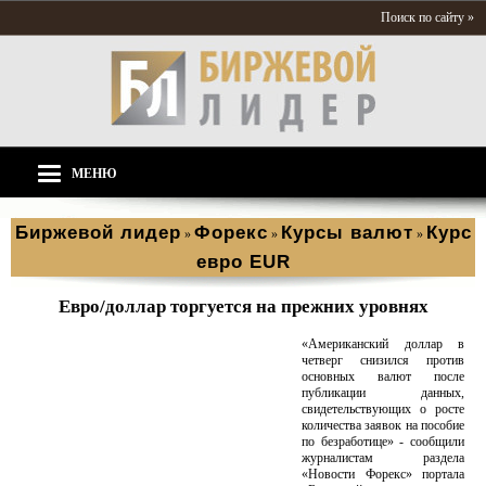
Поиск по сайту »
МЕНЮ
Биржевой лидер
Форекс
Курсы валют
Курс
»
»
»
евро EUR
Евро/доллар торгуется на прежних уровнях
«Американский доллар в
четверг снизился против
основных валют после
публикации данных,
свидетельствующих о росте
количества заявок на пособие
по безработице» - сообщили
журналистам раздела
«Новости Форекс» портала