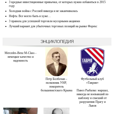
3 вредные инвестиционные привычки, от которых нужно избавиться в 2015
году
Холодная война с Россией никогда и не заканчивалась
Нефть: Все могло быть и хуже…
3 правила для успешной торговли мусорными акциями
Лучший вариант для убыточных торговых позиций на рынке Форекс
ЭНЦИКЛОПЕДИЯ
Mercedes-Benz M-Class -
немецкое качество и
надежность
Петр Болбочан –
Футбольный клуб
полковник УНР,
«Таврия»
покоритель
большевистского Крыма
Павел Рыбалко: маршал,
никогда не воевавший по
шаблону и спасший от
разрушения Прагу и
Львов